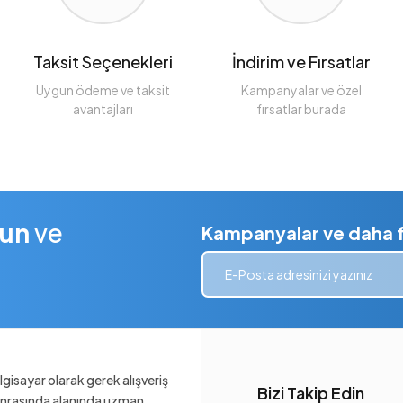
Taksit Seçenekleri
İndirim ve Fırsatlar
Uygun ödeme ve taksit
Kampanyalar ve özel
avantajları
fırsatlar burada
lun
ve
Kampanyalar ve daha fa
gisayar olarak gerek alışveriş
Bizi Takip Edin
sonrasında alanında uzman