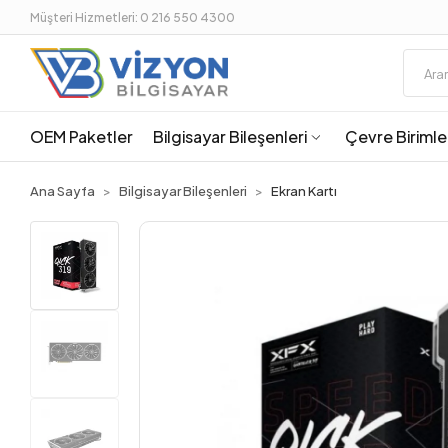
Müşteri Hizmetleri: 0 216 550 4300
OEM Paketler
Bilgisayar Bileşenleri
Çevre Birimle
Ana Sayfa
Bilgisayar Bileşenleri
Ekran Kartı