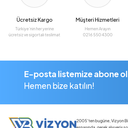
Ücretsiz Kargo
Müşteri Hizmetleri
Türkiye’nin her yerine
Hemen Arayın
ücretsiz ve sigortalı teslimat
0216 550 4300
E-posta listemize abone o
Hemen bize katılın!
2005'ten bugüne, Vizyon Bil
esnasında, gerek alışveriş 