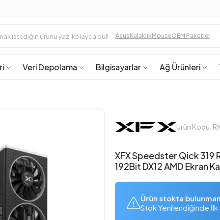
Asus
Kulaklık
Mouse
OEM Paketler
ri
Veri Depolama
Bilgisayarlar
Ağ Ürünleri
Ürün Kodu: 
XFX Speedster Qick 319
192Bit DX12 AMD Ekran Ka
Ürün stokta bulunma
Stok Yenilendiğinde İlk 