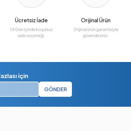
Ücretsiz İade
Orijinal Ürün
14 Gün içinde koşulsuz
Orijinal ürün garantisiyle
iade seçeneği.
güvendesiniz.
zlası için
GÖNDER