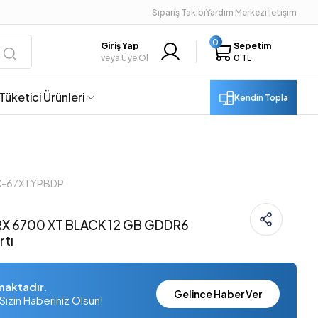
Sipariş Takibi
Yardım Merkezi
İletişim
0
Giriş Yap
Sepetim
veya Üye Ol
0 TL
Tüketici Ürünleri
Kendin Topla
RX-67XTYPBDP
 RX 6700 XT BLACK 12 GB GDDR6
rtı
maktadır.
Gelince Haber Ver
Sizin Haberiniz Olsun!