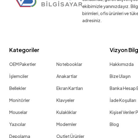
ekibimizle yanınızdayız. Bil
birimleri, ofis ürünleri ve tü
adresiniz.
Kategoriler
Vizyon Bil
OEM Paketler
Notebooklar
Hakkımızda
İşlemciler
Anakartlar
Bize Ulaşın
Bellekler
Ekran Kartları
Banka Hesap Bi
Monitörler
Klavyeler
İade Koşulları
Mouselar
Kulaklıklar
Kişisel Veriler 
Yazıcılar
Modemler
Blog
Depolama
Outlet Ürünler