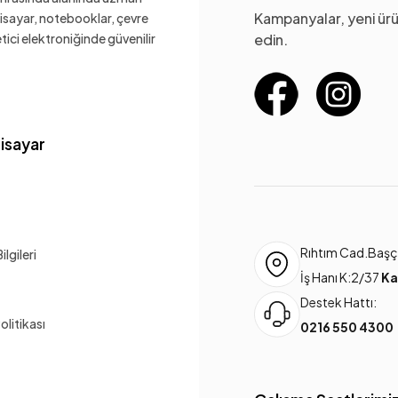
Kampanyalar, yeni ürü
gisayar, notebooklar, çevre
ketici elektroniğinde güvenilir
edin.
gisayar
Rıhtım Cad.Başça
lgileri
İş Hanı K:2/37
Ka
Destek Hattı:
Politikası
0216 550 4300