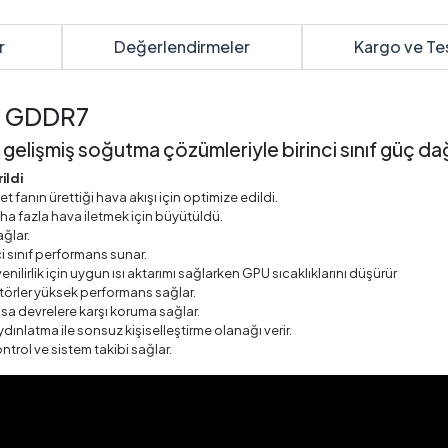
r
Değerlendirmeler
Kargo ve Te
B GDDR7
şmiş soğutma çözümleriyle birinci sınıf güç dağı
ildi
t fanın ürettiği hava akışı için optimize edildi.
a fazla hava iletmek için büyütüldü.
ğlar.
ci sınıf performans sunar.
nilirlik için uygun ısı aktarımı sağlarken GPU sıcaklıklarını düşürür
sitörler yüksek performans sağlar.
ısa devrelere karşı koruma sağlar.
ınlatma ile sonsuz kişiselleştirme olanağı verir.
ntrol ve sistem takibi sağlar.