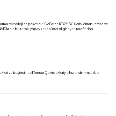
rma teknolojileri paketidir.‌ .‌GeForce RTX™ 50 Serisi ekran kartları ve
 NVIDIA’nın buluttaki yapay zeka süper bilgisayarı tarafından
kleri ve beşinci nesil Tensor Çekirdekleriyle hızlandırılmış ezber