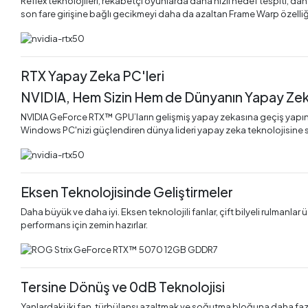
Reflex teknolojileri, rekabetçi oyunlarda daha hızlı hedef tespiti, dah
son fare girişine bağlı gecikmeyi daha da azaltan Frame Warp özelliğ
RTX Yapay Zeka PC'leri
NVIDIA, Hem Sizin Hem de Dünyanın Yapay Zeka
NVIDIA GeForce RTX™ GPU’ların gelişmiş yapay zekasına geçiş yapın ve 
Windows PC'nizi güçlendiren dünya lideri yapay zeka teknolojisine 
Eksen Teknolojisinde Geliştirmeler
Daha büyük ve daha iyi. Eksen teknolojili fanlar, çift bilyeli rulmanl
performans için zemin hazırlar.
Tersine Dönüş ve 0dB Teknolojisi
Yanlardaki iki fan, türbülansı azaltmak ve soğutma bloğuna daha fazl