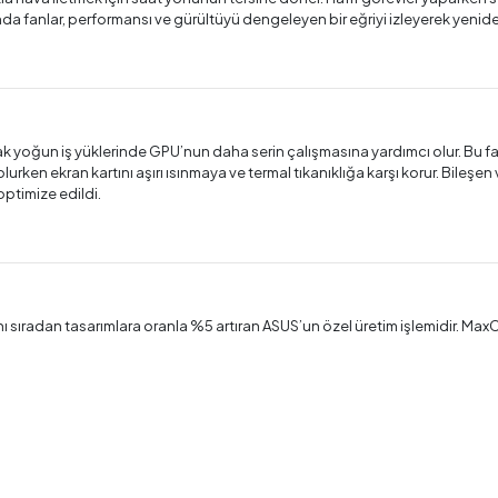
nda fanlar, performansı ve gürültüyü dengeleyen bir eğriyi izleyerek yeni
ak yoğun iş yüklerinde GPU’nun daha serin çalışmasına yardımcı olur. Bu fa
lurken ekran kartını aşırı ısınmaya ve termal tıkanıklığa karşı korur. Bileşe
optimize edildi.
 sıradan tasarımlara oranla %5 artıran ASUS’un özel üretim işlemidir. Max