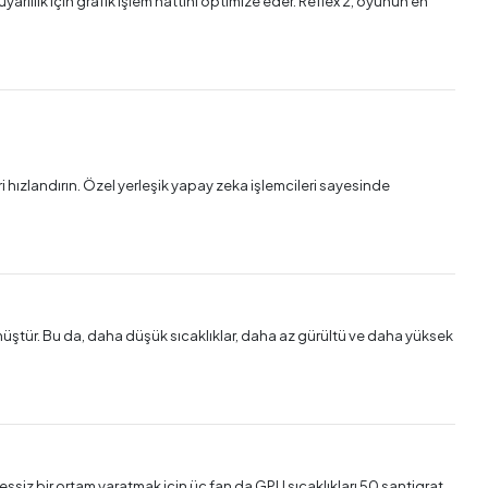
arlılık için grafik işlem hattını optimize eder. Reflex 2, oyunun en
 hızlandırın. Özel yerleşik yapay zeka işlemcileri sayesinde
lmüştür. Bu da, daha düşük sıcaklıklar, daha az gürültü ve daha yüksek
ssiz bir ortam yaratmak için üç fan da GPU sıcaklıkları 50 santigrat