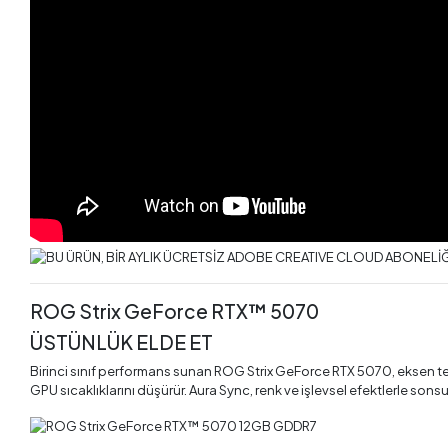
ROG Strix GeForce RTX™ 5070
ÜSTÜNLÜK ELDE ET
Birinci sınıf performans sunan ROG Strix GeForce RTX 5070, eksen tek
GPU sıcaklıklarını düşürür. Aura Sync, renk ve işlevsel efektlerle sonsu