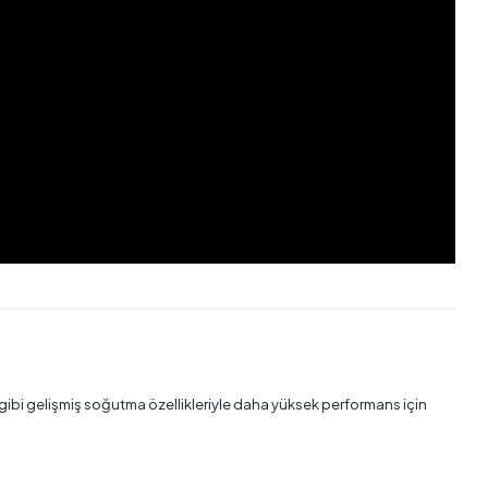
gibi gelişmiş soğutma özellikleriyle daha yüksek performans için