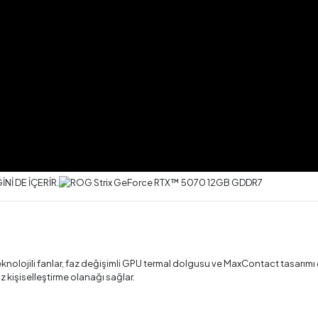
nolojili fanlar, faz değişimli GPU termal dolgusu ve MaxContact tasarımı 
z kişiselleştirme olanağı sağlar.