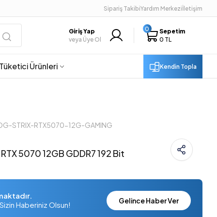
Sipariş Takibi
Yardım Merkezi
İletişim
0
Giriş Yap
Sepetim
veya Üye Ol
0 TL
Tüketici Ürünleri
Kendin Topla
 ROG-STRIX-RTX5070-12G-GAMING
 RTX 5070 12GB GDDR7 192 Bit
maktadır.
Gelince Haber Ver
Sizin Haberiniz Olsun!