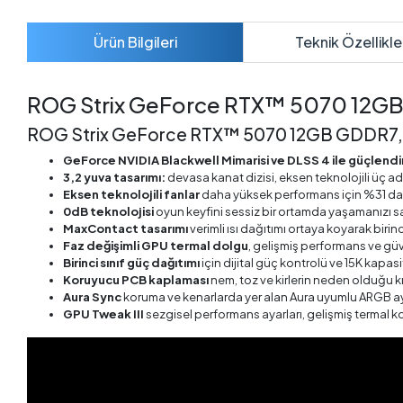
Ürün Bilgileri
Teknik Özellikle
ROG Strix GeForce RTX™ 5070 12G
ROG Strix GeForce RTX™ 5070 12GB GDDR7, geli
GeForce NVIDIA Blackwell Mimarisi ve DLSS 4 ile güçlendir
3,2 yuva tasarımı:
devasa kanat dizisi, eksen teknolojili üç ade
Eksen teknolojili fanlar
daha yüksek performans için %31 dah
0dB teknolojisi
oyun keyfini sessiz bir ortamda yaşamanızı sa
MaxContact tasarımı
verimli ısı dağıtımı ortaya koyarak birin
Faz değişimli GPU termal dolgu
, gelişmiş performans ve güve
Birinci sınıf güç dağıtımı
için dijital güç kontrolü ve 15K kapa
Koruyucu PCB kaplaması
nem, toz ve kirlerin neden olduğu k
Aura Sync
koruma ve kenarlarda yer alan Aura uyumlu ARGB ayd
GPU Tweak III
sezgisel performans ayarları, gelişmiş termal ko