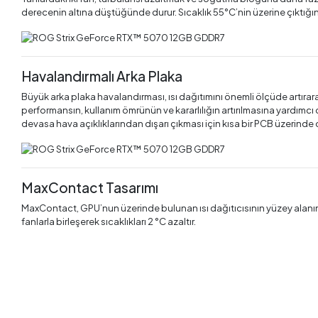
derecenin altına düştüğünde durur. Sıcaklık 55°C’nin üzerine çıktığı
Havalandırmalı Arka Plaka
Büyük arka plaka havalandırması, ısı dağıtımını önemli ölçüde artırar
performansın, kullanım ömrünün ve kararlılığın artırılmasına yardımcı o
devasa hava açıklıklarından dışarı çıkması için kısa bir PCB üzerinde 
MaxContact Tasarımı
MaxContact, GPU’nun üzerinde bulunan ısı dağıtıcısının yüzey alanını
fanlarla birleşerek sıcaklıkları 2 °C azaltır.