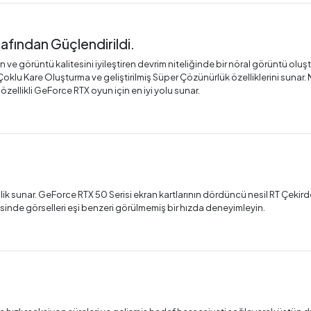
afından Güçlendirildi.
e görüntü kalitesini iyileştiren devrim niteliğinde bir nöral görüntü oluştu
 Çoklu Kare Oluşturma ve geliştirilmiş Süper Çözünürlük özelliklerini sunar.
zellikli GeForce RTX oyun için en iyi yolu sunar.
e
lik sunar. GeForce RTX 50 Serisi ekran kartlarının dördüncü nesil RT Çekirde
sinde görselleri eşi benzeri görülmemiş bir hızda deneyimleyin.