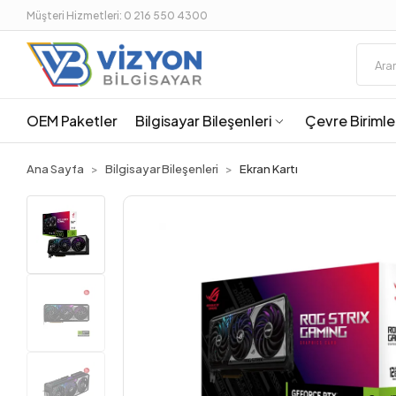
Müşteri Hizmetleri: 0 216 550 4300
OEM Paketler
Bilgisayar Bileşenleri
Çevre Birimle
Ana Sayfa
Bilgisayar Bileşenleri
Ekran Kartı