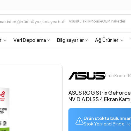
Asus
Kulaklık
Mouse
OEM Paketler
ri
Veri Depolama
Bilgisayarlar
Ağ Ürünleri
Ürün Kodu:
ASUS ROG Strix GeForce
NVIDIA DLSS 4 Ekran Kartı
Ürün stokta bulunma
Stok Yenilendiğinde İlk 