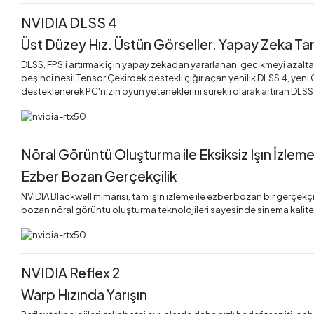
NVIDIA DLSS 4
Üst Düzey Hız. Üstün Görseller. Yapay Zeka Tar
DLSS, FPS’i artırmak için yapay zekadan yararlanan, gecikmeyi azaltan v
beşinci nesil Tensor Çekirdek destekli çığır açan yenilik DLSS 4, yeni
desteklenerek PC'nizin oyun yeteneklerini sürekli olarak artıran DLSS ö
Nöral Görüntü Oluşturma ile Eksiksiz Işın İzlem
Ezber Bozan Gerçekçilik
NVIDIA Blackwell mimarisi, tam ışın izleme ile ezber bozan bir gerçekçi
bozan nöral görüntü oluşturma teknolojileri sayesinde sinema kalite
NVIDIA Reflex 2
Warp Hızında Yarışın