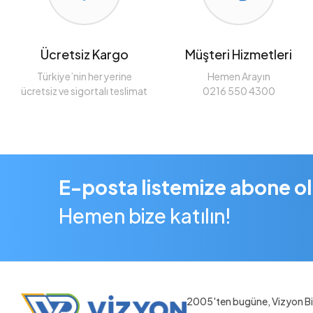
Ücretsiz Kargo
Müşteri Hizmetleri
Türkiye’nin her yerine
Hemen Arayın
ücretsiz ve sigortalı teslimat
0216 550 4300
E-posta listemize abone o
Hemen bize katılın!
2005'ten bugüne, Vizyon Bil