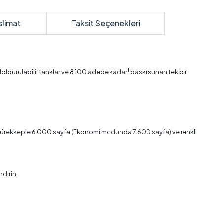
slimat
Taksit Seçenekleri
1
doldurulabilir tanklar ve 8.100 adede kadar
baskı sunan tek bir
 mürekkeple 6.000
sayfa (Ekonomi modunda 7.600 sayfa) ve renkli
ndirin.