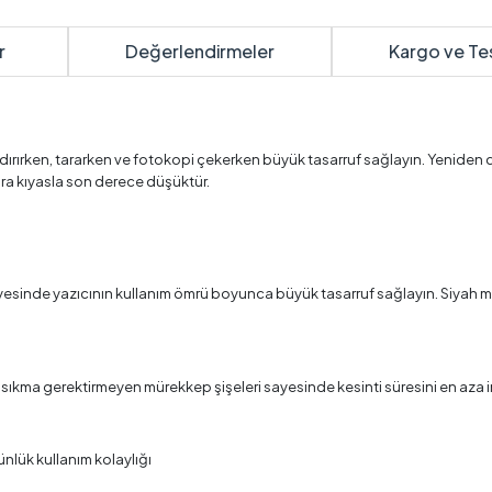
r
Değerlendirmeler
Kargo ve Te
azdırırken, tararken ve fotokopi çekerken büyük tasarruf sağlayın. Yeniden 
lara kıyasla son derece düşüktür.
sayesinde yazıcının kullanım ömrü boyunca büyük tasarruf sağlayın. Siyah
i sıkma gerektirmeyen mürekkep şişeleri sayesinde kesinti süresini en aza i
nlük kullanım kolaylığı