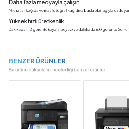
Daha fazla medyayla çalışın
Mıknatıslı kağıda ve mat fotoğraf kağıdına baskı olanağıyla evde yara
Yüksek hızlı üretkenlik
Dakikada 11,0 görüntü (siyah-beyaz) ve dakikada 6,0 görüntü (renkli) bas
BENZER ÜRÜNLER
Bu ürüne bakanların incelediği benzer ürünler