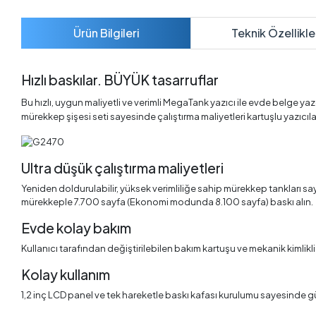
Ürün Bilgileri
Teknik Özellikle
Hızlı baskılar. BÜYÜK tasarruflar
Bu hızlı, uygun maliyetli ve verimli MegaTank yazıcı ile evde belge y
mürekkep şişesi seti sayesinde çalıştırma maliyetleri kartuşlu yazıcı
Ultra düşük çalıştırma maliyetleri
Yeniden doldurulabilir, yüksek verimliliğe sahip mürekkep tankları 
mürekkeple 7.700
sayfa (Ekonomi modunda 8.100 sayfa) baskı alın.
Evde kolay bakım
Kullanıcı tarafından değiştirilebilen bakım kartuşu ve mekanik kimlikl
Kolay kullanım
1,2 inç LCD panel ve tek hareketle baskı kafası kurulumu sayesinde gü