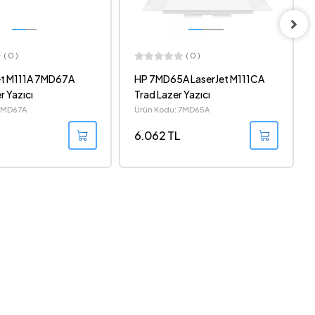
( 0 )
( 0 )
 LaserJet M111CA
XEROX 3020V_BI MONO
 Yazıcı
LAZER YAZICI +WIFI
 7MD65A
Ürün Kodu: 3020V_BI
6.951 TL