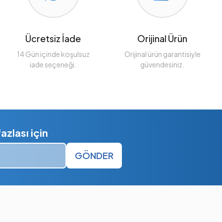
Ücretsiz İade
Orijinal Ürün
14 Gün içinde koşulsuz
Orijinal ürün garantisiyle
iade seçeneği.
güvendesiniz.
zlası için
GÖNDER