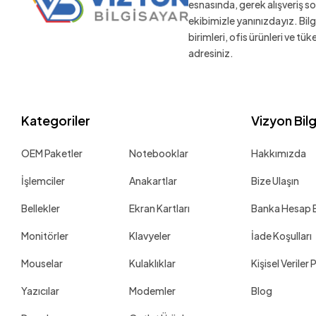
esnasında, gerek alışveriş 
ekibimizle yanınızdayız. Bil
birimleri, ofis ürünleri ve tü
adresiniz.
Kategoriler
Vizyon Bil
OEM Paketler
Notebooklar
Hakkımızda
İşlemciler
Anakartlar
Bize Ulaşın
Bellekler
Ekran Kartları
Banka Hesap Bi
Monitörler
Klavyeler
İade Koşulları
Mouselar
Kulaklıklar
Kişisel Veriler 
Yazıcılar
Modemler
Blog