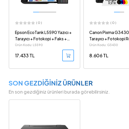
( 0 )
( 0 )
Canon Pixma G3430 Wi-Fi +
HP Smart Tank 670 
Tarayıcı + Fotokopi Renkli Çok
Tarayıcı Wi-Fi Mürek
Fonksiyonlu Mürekkep Tanklı
Püskürtmeli Tanklı All
Ürün Kodu: G3430
Ürün Kodu: 6UU48A
All-in-One Yazıcı
Yazıcı - 6UU48A
8.606 TL
14.785 TL
SON GEZDİĞİNİZ ÜRÜNLER
En son gezdiğiniz ürünleri burada görebilirsiniz.