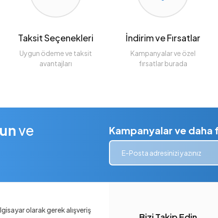
Taksit Seçenekleri
İndirim ve Fırsatlar
Uygun ödeme ve taksit
Kampanyalar ve özel
avantajları
fırsatlar burada
lun
ve
Kampanyalar ve daha fa
gisayar olarak gerek alışveriş
Bizi Takip Edin