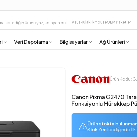
Asus
Kulaklık
Mouse
OEM Paketler
ri
Veri Depolama
Bilgisayarlar
Ağ Ürünleri
Ürün Kodu: 
Canon Pixma G2470 Taray
Fonksiyonlu Mürekkep Püs
Ürün stokta bulunma
Stok Yenilendiğinde İlk 