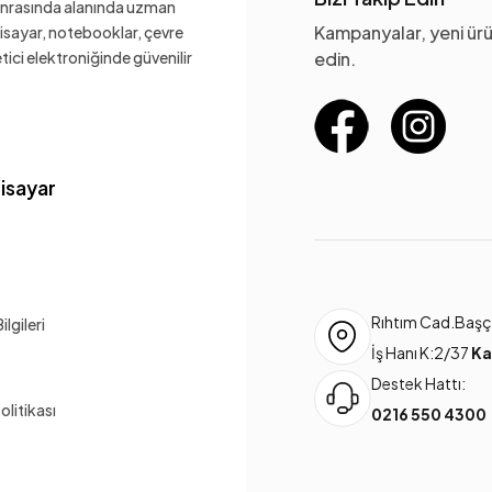
sonrasında alanında uzman
Kampanyalar, yeni ürü
gisayar, notebooklar, çevre
ketici elektroniğinde güvenilir
edin.
gisayar
Rıhtım Cad.Başça
lgileri
İş Hanı K:2/37
Ka
Destek Hattı:
Politikası
0216 550 4300