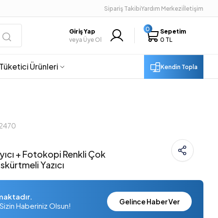
Sipariş Takibi
Yardım Merkezi
İletişim
0
Giriş Yap
Sepetim
veya Üye Ol
0 TL
Tüketici Ürünleri
Kendin Topla
G2470
ıcı + Fotokopi Renkli Çok
kürtmeli Yazıcı
maktadır.
Gelince Haber Ver
Sizin Haberiniz Olsun!