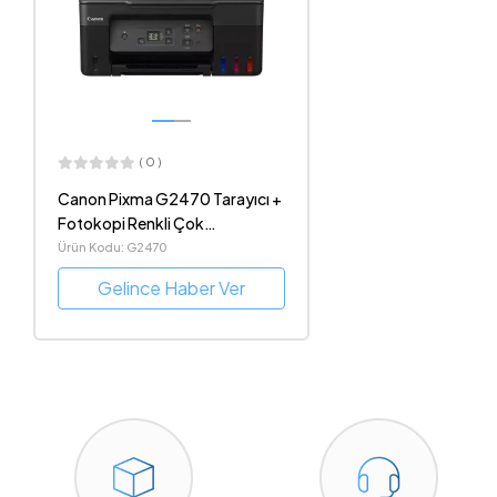
( 0 )
Canon Pixma G2470 Tarayıcı +
Fotokopi Renkli Çok
Fonksiyonlu Mürekkep
Ürün Kodu: G2470
Püskürtmeli Yazıcı
Gelince Haber Ver