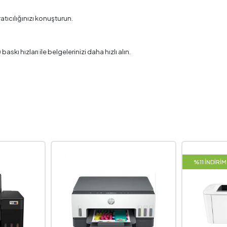
tıcılığınızı konuşturun.
kı hızları ile belgelerinizi daha hızlı alın.
%11 İNDİRİM