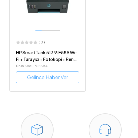
( 0 )
HP Smart Tank 513 9JF88A Wi-
Fi + Tarayıcı + Fotokopi + Renkli
Çok Fonksiyonlu Tanklı
Ürün Kodu: 9JF88A
Mürekkep Püskürtmeli Yazıcı
Gelince Haber Ver