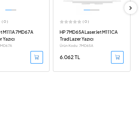
( 0 )
( 0 )
 LaserJet M111CA
XEROX 3020V_BI MONO
 Yazıcı
LAZER YAZICI +WIFI
 7MD65A
Ürün Kodu: 3020V_BI
6.951 TL