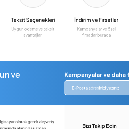
Taksit Seçenekleri
İndirim ve Fırsatlar
Uygun ödeme ve taksit
Kampanyalar ve özel
avantajları
fırsatlar burada
lun
ve
Kampanyalar ve daha fa
gisayar olarak gerek alışveriş
Bizi Takip Edin
sonrasında alanında uzman