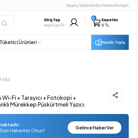
Sipariş Takibi
Yardım Merkezi
İletişim
0
Giriş Yap
Sepetim
veya Üye Ol
0 TL
Tüketici Ürünleri
Kendin Topla
JF88A
Wi-Fi + Tarayıcı + Fotokopi +
anklı Mürekkep Püskürtmeli Yazıcı
maktadır.
Gelince Haber Ver
Sizin Haberiniz Olsun!