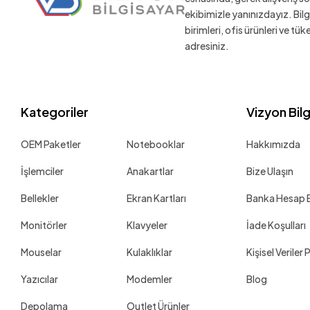
ekibimizle yanınızdayız. Bil
birimleri, ofis ürünleri ve tü
adresiniz.
Kategoriler
Vizyon Bil
OEM Paketler
Notebooklar
Hakkımızda
İşlemciler
Anakartlar
Bize Ulaşın
Bellekler
Ekran Kartları
Banka Hesap Bi
Monitörler
Klavyeler
İade Koşulları
Mouselar
Kulaklıklar
Kişisel Veriler 
Yazıcılar
Modemler
Blog
Depolama
Outlet Ürünler