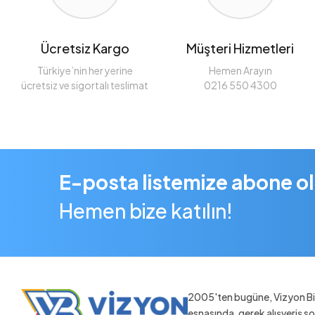
Ücretsiz Kargo
Müşteri Hizmetleri
Türkiye’nin her yerine
Hemen Arayın
ücretsiz ve sigortalı teslimat
0216 550 4300
E-posta listemize abone o
Hemen bize katılın!
2005'ten bugüne, Vizyon Bil
esnasında, gerek alışveriş 