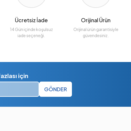
Ücretsiz İade
Orijinal Ürün
14 Gün içinde koşulsuz
Orijinal ürün garantisiyle
iade seçeneği.
güvendesiniz.
zlası için
GÖNDER