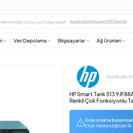
Asus
Kulaklık
Mouse
OEM Paketler
ri
Veri Depolama
Bilgisayarlar
Ağ Ürünleri
Ürün Kodu: 9
HP Smart Tank 513 9JF88A 
Renkli Çok Fonksiyonlu T
Ürün stokta bulunma
Stok Yenilendiğinde İlk 