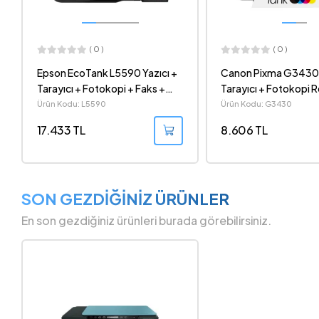
( 0 )
( 0 )
Canon Pixma G3430 Wi-Fi +
HP Smart Tank 670 
Tarayıcı + Fotokopi Renkli Çok
Tarayıcı Wi-Fi Mürek
Fonksiyonlu Mürekkep Tanklı
Püskürtmeli Tanklı All
Ürün Kodu: G3430
Ürün Kodu: 6UU48A
All-in-One Yazıcı
Yazıcı - 6UU48A
8.606 TL
14.785 TL
SON GEZDİĞİNİZ ÜRÜNLER
En son gezdiğiniz ürünleri burada görebilirsiniz.