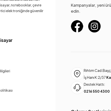
Kampanyalar, yeni ürü
gisayar, notebooklar, çevre
ketici elektroniğinde güvenilir
edin.
gisayar
Rıhtım Cad.Başça
lgileri
İş Hanı K:2/37
Ka
Destek Hattı:
Politikası
0216 550 4300