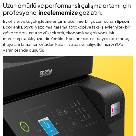
Uzun ömürlü ve performanslı çalışma ortamı için
profesyonel
incelememize
göz atın.
Ev ofisler ve küçük işletmeler için mükemmel bir çözüm sunan
Epson
EcoTank L5590
; yazdırma, tarama, fotokopi ve faks işlevlerini tek bir
gövdede buluşturan yüksek hızlı, ekonomik ve çok yönlü bir
mürekkep tanklı yazıcıdır. Yenilikçi EcoTank sistemi sayesinde kartuş
ihtiyacını tamamen ortadan kaldırır ve baskı maliyetlerinizi %90'a
varan oranda düşürür.