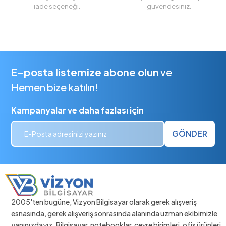
iade seçeneği.
güvendesiniz.
E-posta listemize abone olun
ve
Hemen bize katılın!
Kampanyalar ve daha fazlası için
GÖNDER
2005'ten bugüne, Vizyon Bilgisayar olarak gerek alışveriş
esnasında, gerek alışveriş sonrasında alanında uzman ekibimizle
yanınızdayız. Bilgisayar, notebooklar, çevre birimleri, ofis ürünleri