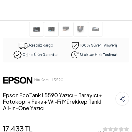
Ücretsiz Kargo
100% Güvenli Alışveriş
Orjinal Ürün Garantisi
Stoktan Hızlı Teslimat
Ürün Kodu: L5590
Epson EcoTank L5590 Yazıcı + Tarayıcı +
Fotokopi + Faks + Wi-Fi Mürekkep Tanklı
All-in-One Yazıcı
17.433 TL