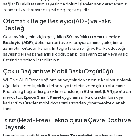
sağlar. Bu akıllı tasarım sayesinde dolum işlemleri son derece temiz,
zahmetsiz ve hatasız bir şekilde gerçekleştirilir.
Otomatik Belge Besleyici (ADF) ve Faks
Desteği
Çok sayfalı işleriniz için geliştirilen 30 sayfalık
Otomatik Belge
Besleyici (ADF)
, dokümanları tek tek tarayıcı camına yerleştirme
zahmetini ortadan kaldırır. Entegre faks özelliği ve PC-Fax desteği
sayesinde iş yazışmalarınızı doğrudan bilgisayarınızdan veya yazıcı
üzerinden hızlıca iletebilirsiniz.
Çoklu Bağlantı ve Mobil Baskı Özgürlüğü
Wi-Fi ve Wi-Fi Direct bağlantıları sayesinde yazıcınızı kablosuz olarak
ağa dahil edebilir, akıllı telefon veya tabletinizden çıktı alabilirsiniz.
Kablolu ağ bağlantısı gerektiren ofisler için
Ethernet (LAN)
portu da
mevcuttur.
Epson Smart Panel
uygulaması, kurulumdan baskıya
kadar tüm süreçleri mobil donanımlarınızdan yönetmenize olanak
tanır.
Isısız (Heat-Free) Teknolojisi ile Çevre Dostu ve
Dayanıklı
Epson’ın patentli
Micro Piezo Isısız Teknolojisi
, yazdırma işlemi