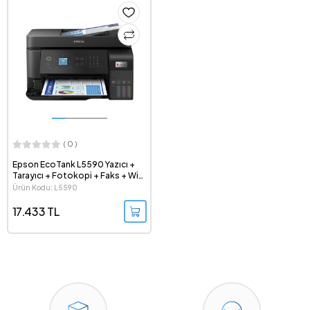
( 0 )
Epson EcoTank L5590 Yazıcı +
Tarayıcı + Fotokopi + Faks + Wi-
Fi Mürekkep Tanklı All-in-One
Ürün Kodu: L5590
Yazıcı
17.433 TL