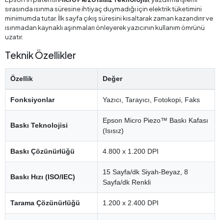
sırasında ısınma süresine ihtiyaç duymadığı için elektrik tüketimini
minimumda tutar. İlk sayfa çıkış süresini kısaltarak zaman kazandırır ve
ısınmadan kaynaklı aşınmaları önleyerek yazıcının kullanım ömrünü
uzatır.
Teknik Özellikler
Özellik
Değer
Fonksiyonlar
Yazıcı, Tarayıcı, Fotokopi, Faks
Epson Micro Piezo™ Baskı Kafası
Baskı Teknolojisi
(Isısız)
Baskı Çözünürlüğü
4.800 x 1.200 DPI
15 Sayfa/dk Siyah-Beyaz, 8
Baskı Hızı (ISO/IEC)
Sayfa/dk Renkli
Tarama Çözünürlüğü
1.200 x 2.400 DPI