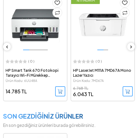
%11 İNDİRİM
( 0 )
( 0 )
HP Smart Tank 670 Fotokopi
HP LaserJet M111A 7MD67A Mono
Tarayıcı Wi-Fi Mürekkep
Lazer Yazıcı
Püskürtmeli Tanklı All in One
Ürün Kodu: 6UU48A
Ürün Kodu: 7MD67A
Yazıcı - 6UU48A
6.768 TL
14.785 TL
6.043 TL
SON GEZDİĞİNİZ ÜRÜNLER
En son gezdiğiniz ürünleri burada görebilirsiniz.