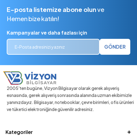
E-posta listemize abone olun
ve
Hemen bize katılın!
Kampanyalar ve daha fazlası için
GÖNDER
2005'ten bugüne, Vizyon Bilgisayar olarak gerek alışveriş
esnasında, gerek alışveriş sonrasında alanında uzman ekibimizle
yanınızdayız. Bilgisayar, notebooklar, çevre birimleri, ofis ürünleri
ve tüketici elektroniğinde güvenilir adresiniz.
Kategoriler