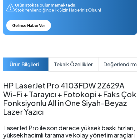
Ürün stokta bulunmamaktadır.
Stok Yenilendiğinde İlk Sizin Haberiniz Olsun!
Gelince Haber Ver
Ürün Bilgileri
Teknik Özellikler
Değerlendirme
HP LaserJet Pro 4103FDW 2Z629A
Wi-Fi + Tarayıcı + Fotokopi + Faks Çok
Fonksiyonlu All in One Siyah-Beyaz
Lazer Yazıcı
LaserJet Pro ile son derece yüksek baskı hızları,
yüksek hacimli tarama ve kolay yönetim araçları