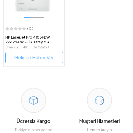
( 0 )
HP LaserJet Pro 4103FDW
2Z629A Wi-Fi + Tarayıcı +
Fotokopi + Faks Çok
Ürün Kodu: 4103FDW 2Z629A
Fonksiyonlu All in One Siyah-
Beyaz Lazer Yazıcı
Gelince Haber Ver
Ücretsiz Kargo
Müşteri Hizmetleri
Türkiye’nin her yerine
Hemen Arayın