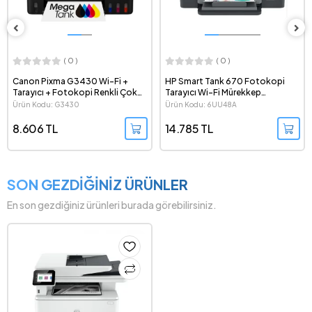
( 0 )
( 0 )
Canon Pixma G3430 Wi-Fi +
HP Smart Tank 670 Fotokopi
Tarayıcı + Fotokopi Renkli Çok
Tarayıcı Wi-Fi Mürekkep
Fonksiyonlu Mürekkep Tanklı All-
Püskürtmeli Tanklı All in One
Ürün Kodu: G3430
Ürün Kodu: 6UU48A
in-One Yazıcı
Yazıcı - 6UU48A
8.606 TL
14.785 TL
SON GEZDİĞİNİZ ÜRÜNLER
En son gezdiğiniz ürünleri burada görebilirsiniz.