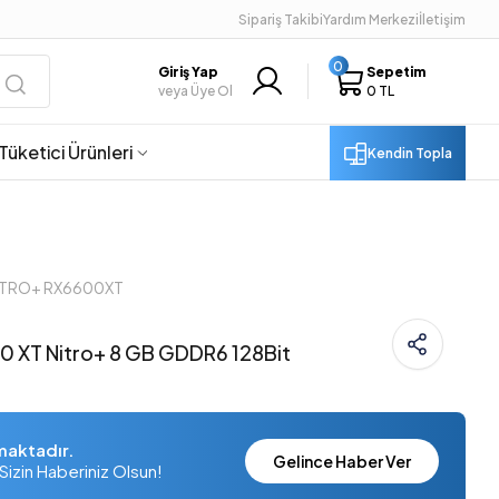
Sipariş Takibi
Yardım Merkezi
İletişim
0
Giriş Yap
Sepetim
veya Üye Ol
0 TL
Tüketici Ürünleri
Kendin Topla
NITRO+ RX6600XT
0 XT Nitro+ 8 GB GDDR6 128Bit
maktadır.
Gelince Haber Ver
Sizin Haberiniz Olsun!