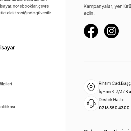
Kampanyalar, yeni ürü
gisayar, notebooklar, çevre
ketici elektroniğinde güvenilir
edin.
gisayar
Rıhtım Cad.Başça
lgileri
İş Hanı K:2/37
Ka
Destek Hattı:
Politikası
0216 550 4300