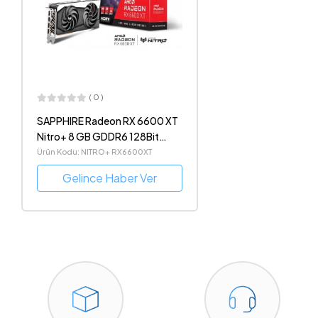
( 0 )
SAPPHIRE Radeon RX 6600 XT
Nitro+ 8 GB GDDR6 128Bit
DX12 AMD Ekran Kartı
Ürün Kodu: NITRO+ RX6600XT
Gelince Haber Ver