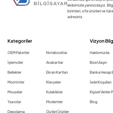
ekibimizle yanınızdayız. Bil
birimleri, ofis ürünleri ve tü
adresiniz.
Kategoriler
Vizyon Bil
OEM Paketler
Notebooklar
Hakkımızda
İşlemciler
Anakartlar
Bize Ulaşın
Bellekler
Ekran Kartları
Banka Hesap Bi
Monitörler
Klavyeler
İade Koşulları
Mouselar
Kulaklıklar
Kişisel Veriler 
Yazıcılar
Modemler
Blog
Depolama
Outlet Ürünler