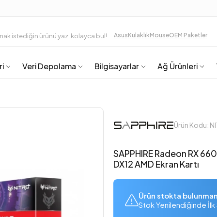
Asus
Kulaklık
Mouse
OEM Paketler
ri
Veri Depolama
Bilgisayarlar
Ağ Ürünleri
Ürün Kodu: 
SAPPHIRE Radeon RX 660
DX12 AMD Ekran Kartı
Ürün stokta bulunma
Stok Yenilendiğinde İlk 