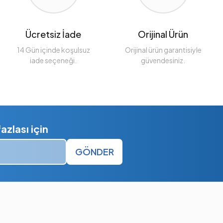
Ücretsiz İade
Orijinal Ürün
14 Gün içinde koşulsuz
Orijinal ürün garantisiyle
iade seçeneği.
güvendesiniz.
zlası için
GÖNDER