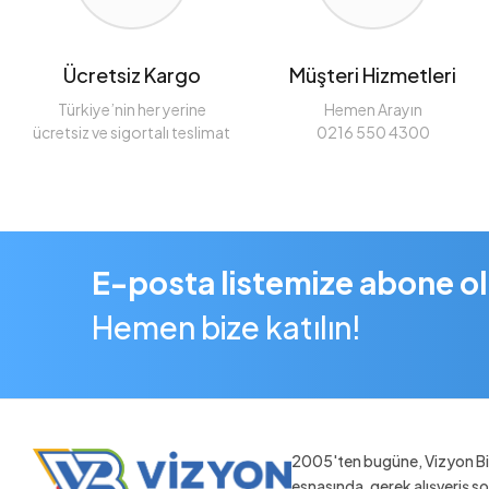
Ücretsiz Kargo
Müşteri Hizmetleri
Türkiye’nin her yerine
Hemen Arayın
ücretsiz ve sigortalı teslimat
0216 550 4300
E-posta listemize abone o
Hemen bize katılın!
2005'ten bugüne, Vizyon Bil
esnasında, gerek alışveriş 