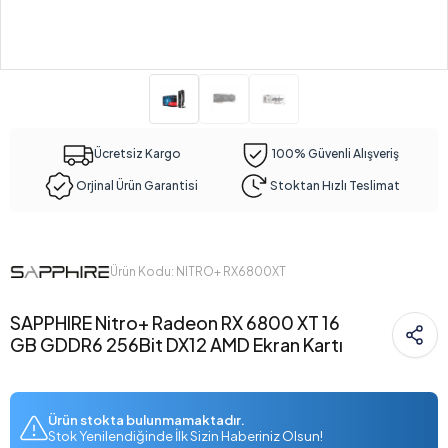
Ücretsiz Kargo
100% Güvenli Alışveriş
Orjinal Ürün Garantisi
Stoktan Hızlı Teslimat
Ürün Kodu: NITRO+ RX6800XT
SAPPHIRE Nitro+ Radeon RX 6800 XT 16
GB GDDR6 256Bit DX12 AMD Ekran Kartı
Ürün stokta bulunmamaktadır.
Stok Yenilendiğinde İlk Sizin Haberiniz Olsun!