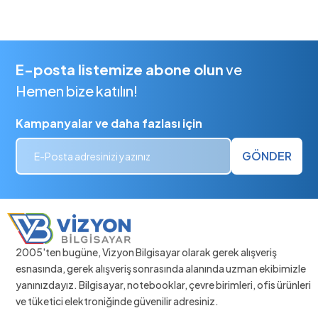
E-posta listemize abone olun
ve
Hemen bize katılın!
Kampanyalar ve daha fazlası için
GÖNDER
2005'ten bugüne, Vizyon Bilgisayar olarak gerek alışveriş
esnasında, gerek alışveriş sonrasında alanında uzman ekibimizle
yanınızdayız. Bilgisayar, notebooklar, çevre birimleri, ofis ürünleri
ve tüketici elektroniğinde güvenilir adresiniz.