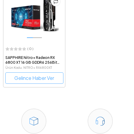
( 0 )
SAPPHIRE Nitro+ Radeon RX
6800 XT 16 GB GDDR6 256Bit
DX12 AMD Ekran Kartı
Ürün Kodu: NITRO+ RX6800XT
Gelince Haber Ver