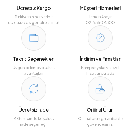
Ücretsiz Kargo
Müşteri Hizmetleri
Türkiye’nin her yerine
Hemen Arayın
ücretsiz ve sigortalı teslimat
0216 550 4300
Taksit Seçenekleri
İndirim ve Fırsatlar
Uygun ödeme ve taksit
Kampanyalar ve özel
avantajları
fırsatlar burada
Ücretsiz İade
Orijinal Ürün
14 Gün içinde koşulsuz
Orijinal ürün garantisiyle
iade seçeneği.
güvendesiniz.