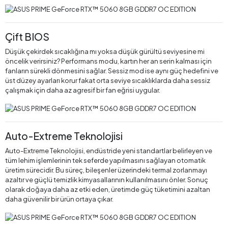
Çift BIOS
Düşük çekirdek sıcaklığına mı yoksa düşük gürültü seviyesine mi
öncelik verirsiniz? Performans modu, kartın her an serin kalması için
fanların sürekli dönmesini sağlar. Sessiz mod ise aynı güç hedefini ve
üst düzey ayarları korur fakat orta seviye sıcaklıklarda daha sessiz
çalışmak için daha az agresif bir fan eğrisi uygular.
Auto-Extreme Teknolojisi
Auto-Extreme Teknolojisi, endüstride yeni standartlar belirleyen ve
tüm lehim işlemlerinin tek seferde yapılmasını sağlayan otomatik
üretim sürecidir. Bu süreç, bileşenler üzerindeki termal zorlanmayı
azaltır ve güçlü temizlik kimyasallarının kullanılmasını önler. Sonuç
olarak doğaya daha az etki eden, üretimde güç tüketimini azaltan
daha güvenilir bir ürün ortaya çıkar.