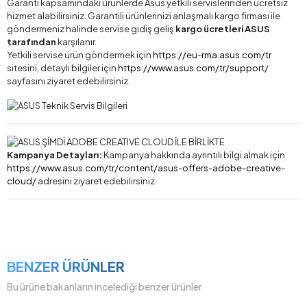
Garanti kapsamındaki ürünlerde Asus yetkili servislerinden ücretsiz
hizmet alabilirsiniz. Garantili ürünlerinizi anlaşmalı kargo firması ile
göndermeniz halinde servise gidiş geliş
kargo ücretleri ASUS
tarafından
karşılanır.
Yetkili servise ürün göndermek için
https://eu-rma.asus.com/tr
sitesini, detaylı bilgiler için
https://www.asus.com/tr/support/
sayfasını ziyaret edebilirsiniz.
Kampanya Detayları:
Kampanya hakkında ayrıntılı bilgi almak için
https://www.asus.com/tr/content/asus-offers-adobe-creative-
cloud/
adresini ziyaret edebilirsiniz.
BENZER ÜRÜNLER
Bu ürüne bakanların incelediği benzer ürünler