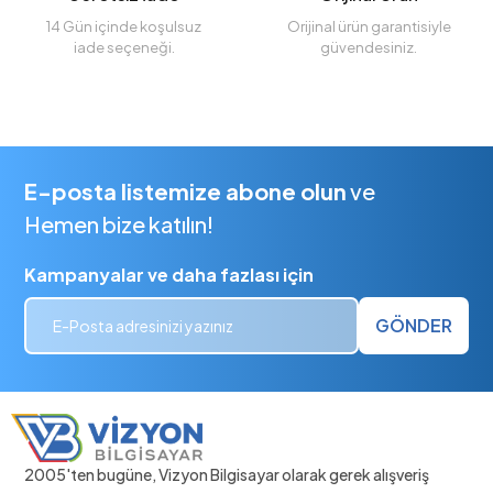
14 Gün içinde koşulsuz
Orijinal ürün garantisiyle
iade seçeneği.
güvendesiniz.
E-posta listemize abone olun
ve
Hemen bize katılın!
Kampanyalar ve daha fazlası için
GÖNDER
2005'ten bugüne, Vizyon Bilgisayar olarak gerek alışveriş