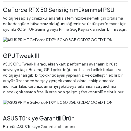
GeForce RTX 50 Serisi için mükemmel PSU
Voltaj hesaplayıcımızı kullanarak sisteminizi beslemek için ortalama
ne kadar güce ihtiyacınız olduğunu öğrenin ve üstün performans için
uyumlu ROG, TUF Gaming veya Prime Güç Kaynaklarından birini seçin.
GPU Tweak III
ASUS GPU Tweak III aracı, ekran kartı performans ayarlarını bir üst
seviyeye taşır. Bu araç, GPU çekirdeği saat hızları, bellek frekansı ve
voltaj ayarları gibi birçok kritik ayarı yapmanızı ve özelleştirilebilir bir
arayüz üzerinden her şeyi gerçek zamanlı olarak takip etmenizi
mümkün kılar. Kartınızdan en iyi şekilde yararlanmanıza yardımcı
olacak çok sayıda özellik arasında gelişmiş fan kontrolü de bulunur.
ASUS Türkiye Garantili Ürün
Bu ürün ASUS Türkiye Garantisi altındadır.