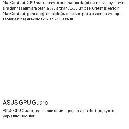
MaxContact, GPU’nun üzerinde bulunan ısı dağıtıcısının yüzey alanını
sıradan tasarımlara oranla %5 artıran ASUS’un özel üretim işlemidir.
MaxContact, geniş soğutma bloğu dizisi ve güçlü eksen teknolojili
fanlarla birleşerek sıcaklıkları 2 °C azaltır.
ASUS GPU Guard
ASUS GPU Guard, çatlakların önüne geçmek için dört köşeye de
yapıştırıcı uygular.