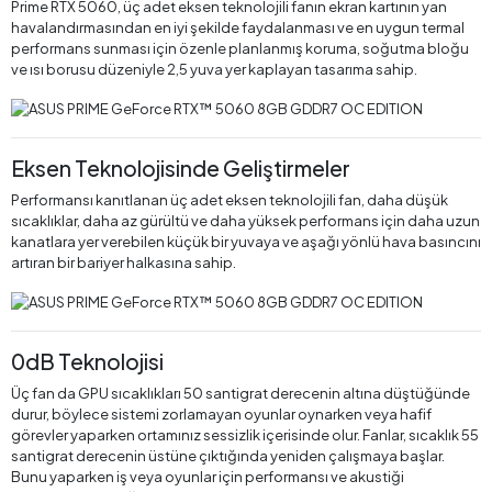
Prime RTX 5060, üç adet eksen teknolojili fanın ekran kartının yan
havalandırmasından en iyi şekilde faydalanması ve en uygun termal
performans sunması için özenle planlanmış koruma, soğutma bloğu
ve ısı borusu düzeniyle 2,5 yuva yer kaplayan tasarıma sahip.
Eksen Teknolojisinde Geliştirmeler
Performansı kanıtlanan üç adet eksen teknolojili fan, daha düşük
sıcaklıklar, daha az gürültü ve daha yüksek performans için daha uzun
kanatlara yer verebilen küçük bir yuvaya ve aşağı yönlü hava basıncını
artıran bir bariyer halkasına sahip.
0dB Teknolojisi
Üç fan da GPU sıcaklıkları 50 santigrat derecenin altına düştüğünde
durur, böylece sistemi zorlamayan oyunlar oynarken veya hafif
görevler yaparken ortamınız sessizlik içerisinde olur. Fanlar, sıcaklık 55
santigrat derecenin üstüne çıktığında yeniden çalışmaya başlar.
Bunu yaparken iş veya oyunlar için performansı ve akustiği