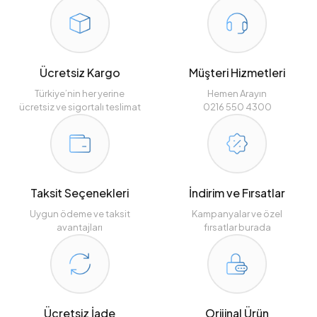
Ücretsiz Kargo
Müşteri Hizmetleri
Türkiye’nin her yerine
Hemen Arayın
ücretsiz ve sigortalı teslimat
0216 550 4300
Taksit Seçenekleri
İndirim ve Fırsatlar
Uygun ödeme ve taksit
Kampanyalar ve özel
avantajları
fırsatlar burada
Ücretsiz İade
Orijinal Ürün