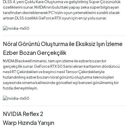
DLSS 4, yeni Çoklu Kare Oluşturma ve geliştirilmiş Süper Çözünürlük
özelliklerini sunar. NVIDIA’nın buluttaki yapay zeka süper bilgisayarı
tarafından desteklenerek PC'nizin oyun yeteneklerini sürekli olarak
artıran DLSS özellikli GeForce RTX oyun için en iyi yolu sunar.
Nöral Görüntü Oluşturma ile Eksiksiz Işın İzleme
Ezber Bozan Gerçekçilik
NVIDIA Blackwell mimarisi, tam ışın izleme ile ezber bozan bir
gerçekçilik sunar. GeForce RTX 50 Serisi ekran kartlarının dördüncü
nesil RT Çekirdekleri ve beşinci nesil Tensor Çekirdekleriyle
hızlandırılmış ezber bozan nöral görüntü oluşturma teknolojileri
sayesinde sinema kalitesinde görselleri eşi benzeri görülmemiş bir
hızda deneyimleyin.
NVIDIA Reflex 2
Warp Hızında Yarışın