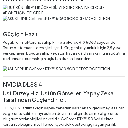
Güç için Hazır
Küçük form faktörüne sahip Prime GeForce RTX 5060 sayesinde
üstün performansı deneyimleyin. Ürün, geniş uyumluluk için 2,5 yuva
yer kaplayan boyuta sahip ve üstün hava akışıyla maksimum soğutma
performansı sunmak için üçlü fan düzeni barındırır.
NVIDIA DLSS 4
Üst Düzey Hız. Üstün Görseller. Yapay Zeka
Tarafından Güçlendirildi.
DLSS, FPS’i artırmak için yapay zekadan yararlanan, gecikmeyi azaltan
ve görüntü kalitesini iyileştiren devrim niteliğinde bir nöral görüntü
oluşturma teknolojileri paketidir.‌ .‌GeForce RTX™ 50 Serisi ekran
kartları ve beşinci nesil Tensor Çekirdek destekli çığır açan yenilik