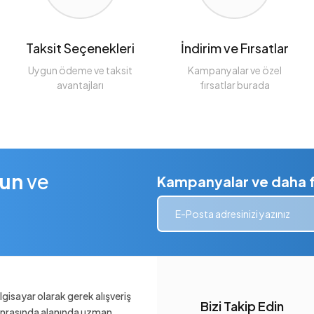
Taksit Seçenekleri
İndirim ve Fırsatlar
Uygun ödeme ve taksit
Kampanyalar ve özel
avantajları
fırsatlar burada
lun
ve
Kampanyalar ve daha fa
gisayar olarak gerek alışveriş
Bizi Takip Edin
sonrasında alanında uzman