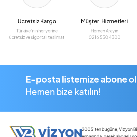
Ücretsiz Kargo
Müşteri Hizmetleri
Türkiye’nin her yerine
Hemen Arayın
ücretsiz ve sigortalı teslimat
0216 550 4300
E-posta listemize abone o
Hemen bize katılın!
2005'ten bugüne, Vizyon Bil
esnasında, gerek alışveriş 