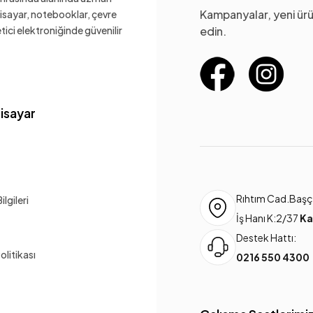
Kampanyalar, yeni ürü
gisayar, notebooklar, çevre
ketici elektroniğinde güvenilir
edin.
gisayar
Rıhtım Cad.Başça
lgileri
İş Hanı K:2/37
Ka
Destek Hattı:
Politikası
0216 550 4300