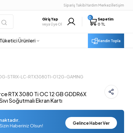
Sipariş Takibi
Yardım Merkezi
İletişim
0
Giriş Yap
Sepetim
veya Üye Ol
0 TL
Tüketici Ürünleri
Kendin Topla
 ROG-STRIX-LC-RTX3080TI-O12G-GAMING
rce RTX 3080 Ti OC 12 GB GDDR6X
ıvı Soğutmalı Ekran Kartı
maktadır.
Gelince Haber Ver
Sizin Haberiniz Olsun!