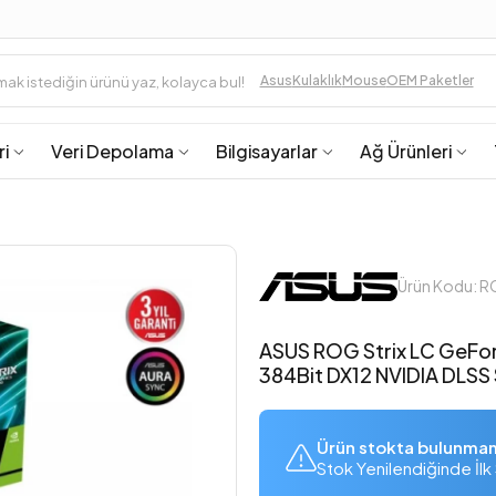
Asus
Kulaklık
Mouse
OEM Paketler
ri
Veri Depolama
Bilgisayarlar
Ağ Ürünleri
Ürün Kodu:
ASUS ROG Strix LC GeFo
384Bit DX12 NVIDIA DLSS S
Ürün stokta bulunma
Stok Yenilendiğinde İlk 