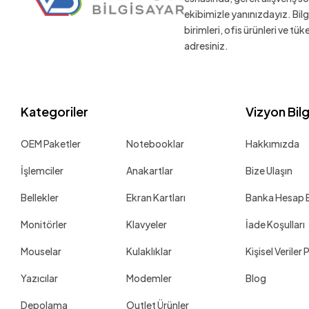
ekibimizle yanınızdayız. Bil
birimleri, ofis ürünleri ve tü
adresiniz.
Kategoriler
Vizyon Bil
OEM Paketler
Notebooklar
Hakkımızda
İşlemciler
Anakartlar
Bize Ulaşın
Bellekler
Ekran Kartları
Banka Hesap Bi
Monitörler
Klavyeler
İade Koşulları
Mouselar
Kulaklıklar
Kişisel Veriler 
Yazıcılar
Modemler
Blog
Depolama
Outlet Ürünler