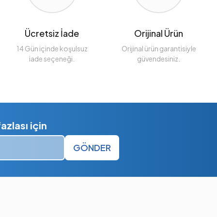
Ücretsiz İade
Orijinal Ürün
14 Gün içinde koşulsuz
Orijinal ürün garantisiyle
iade seçeneği.
güvendesiniz.
zlası için
GÖNDER