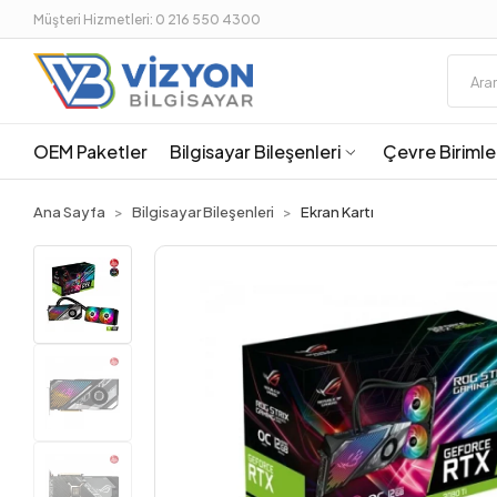
Müşteri Hizmetleri: 0 216 550 4300
OEM Paketler
Bilgisayar Bileşenleri
Çevre Birimle
Ana Sayfa
Bilgisayar Bileşenleri
Ekran Kartı