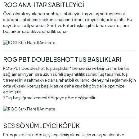
ROG ANAHTAR SABİTLEYİCİ
Özel olarak ayarlanan anahtar sabitleyici tuş vuruş sürtünmesini
standart sabitleme mekanizmalarına oranla büyük ölçüde azaltır. Bu
sayede size Spacebar, Shift, ve Enter tuşları gibi daha uzun tuşlara
basarken sabitlik ve rahatlık sunar.
ROG PBT DOUBLESHOT TUŞ BAŞLIKLARI
ROG PBT Doubleshot Tuş Başlıkları* benzersiz ve birinci sınıf bir his
sağlamanın yanı sıra uzun süreli dayanıklılık sunar. Tuş tasarımı, tuş
titremesini azaltmak ve daha rahat bir kullanıcı deneyimi sağlamak için
orta yükseklikte tuş başlıkları ve daha kısa bir gövde ile optimize
edilmiştir.
* Tuş başlığı malzemesi bölgeye göre değişebilir.
SES SÖNÜMLEYİCİ KÖPÜK
Entegre edilmiş köpük, iyileştirilmiş akustik için vuruş seslerini ve