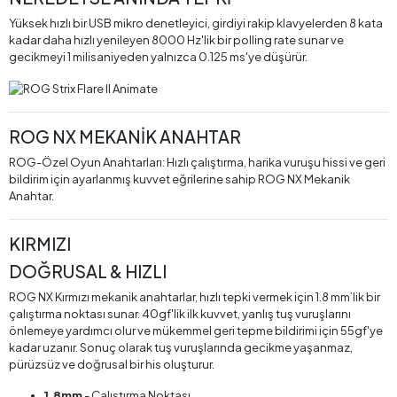
Yüksek hızlı bir USB mikro denetleyici, girdiyi rakip klavyelerden 8 kata
kadar daha hızlı yenileyen 8000 Hz'lik bir polling rate sunar ve
gecikmeyi 1 milisaniyeden yalnızca 0.125 ms'ye düşürür.
ROG NX MEKANİK ANAHTAR
ROG-Özel Oyun Anahtarları: Hızlı çalıştırma, harika vuruşu hissi ve geri
bildirim için ayarlanmış kuvvet eğrilerine sahip ROG NX Mekanik
Anahtar.
KIRMIZI
DOĞRUSAL & HIZLI
ROG NX Kırmızı mekanik anahtarlar, hızlı tepki vermek için 1.8 mm’lik bir
çalıştırma noktası sunar. 40gf'lik ilk kuvvet, yanlış tuş vuruşlarını
önlemeye yardımcı olur ve mükemmel geri tepme bildirimi için 55gf'ye
kadar uzanır. Sonuç olarak tuş vuruşlarında gecikme yaşanmaz,
pürüzsüz ve doğrusal bir his oluşturur.
1.8mm
- Çalıştırma Noktası