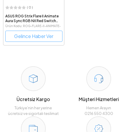
( 0 )
ASUS ROG Strix Flare II Animate
Aura Sync RGB NX Red Switch
Kablolu Mekanik Türkçe Q
Ürün Kodu: ROG-FLARE-II-ANIMATE-
Gaming Klavye
NX-RED-TR
Gelince Haber Ver
Ücretsiz Kargo
Müşteri Hizmetleri
Türkiye’nin her yerine
Hemen Arayın
ücretsiz ve sigortalı teslimat
0216 550 4300