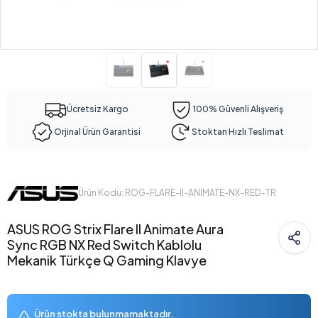
Ücretsiz Kargo
100% Güvenli Alışveriş
Orjinal Ürün Garantisi
Stoktan Hızlı Teslimat
Ürün Kodu: ROG-FLARE-II-ANIMATE-NX-RED-TR
ASUS ROG Strix Flare II Animate Aura
Sync RGB NX Red Switch Kablolu
Mekanik Türkçe Q Gaming Klavye
Ürün stokta bulunmamaktadır.