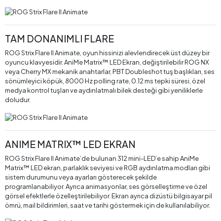
TAM DONANIMLI FLARE
ROG Strix Flare II Animate, oyun hissinizi alevlendirecek üst düzey bir
oyuncu klavyesidir. AniMe Matrix™ LED Ekran, değiştirilebilir ROG NX
veya Cherry MX mekanik anahtarlar, PBT Doubleshot tuş başlıkları, ses
sönümleyici köpük, 8000 Hz polling rate, 0.12 ms tepki süresi, özel
medya kontrol tuşları ve aydınlatmalı bilek desteği gibi yeniliklerle
doludur.
ANIME MATRIX™ LED EKRAN
ROG Strix Flare II Animate’de bulunan 312 mini-LED’e sahip AniMe
Matrix™ LED ekran, parlaklık seviyesi ve RGB aydınlatma modları gibi
sistem durumunu veya ayarları gösterecek şekilde
programlanabiliyor. Ayrıca animasyonlar, ses görselleştirme ve özel
görsel efektlerle özelleştirilebiliyor. Ekran ayrıca dizüstü bilgisayar pil
ömrü, mail bildirimleri, saat ve tarihi göstermek için de kullanılabiliyor.