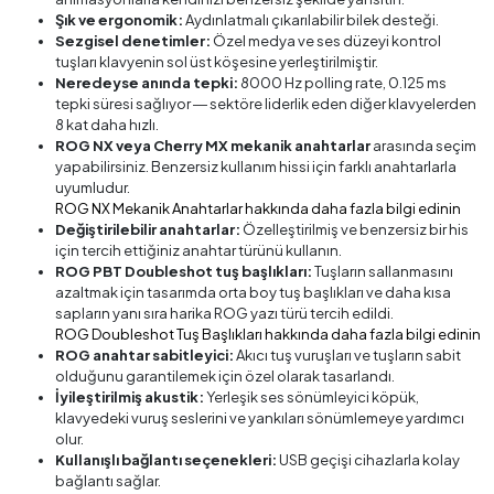
Şık ve ergonomik:
Aydınlatmalı çıkarılabilir bilek desteği.
Sezgisel denetimler:
Özel medya ve ses düzeyi kontrol
tuşları klavyenin sol üst köşesine yerleştirilmiştir.
Neredeyse anında tepki:
8000 Hz polling rate, 0.125 ms
tepki süresi sağlıyor ― sektöre liderlik eden diğer klavyelerden
8 kat daha hızlı.
ROG NX veya Cherry MX mekanik anahtarlar
arasında seçim
yapabilirsiniz. Benzersiz kullanım hissi için farklı anahtarlarla
uyumludur.
ROG NX Mekanik Anahtarlar hakkında daha fazla bilgi edinin
Değiştirilebilir anahtarlar:
Özelleştirilmiş ve benzersiz bir his
için tercih ettiğiniz anahtar türünü kullanın.
ROG PBT Doubleshot tuş başlıkları:
Tuşların sallanmasını
azaltmak için tasarımda orta boy tuş başlıkları ve daha kısa
sapların yanı sıra harika ROG yazı türü tercih edildi.
ROG Doubleshot Tuş Başlıkları hakkında daha fazla bilgi edinin
ROG anahtar sabitleyici:
Akıcı tuş vuruşları ve tuşların sabit
olduğunu garantilemek için özel olarak tasarlandı.
İyileştirilmiş akustik:
Yerleşik ses sönümleyici köpük,
klavyedeki vuruş seslerini ve yankıları sönümlemeye yardımcı
olur.
Kullanışlı bağlantı seçenekleri:
USB geçişi cihazlarla kolay
bağlantı sağlar.