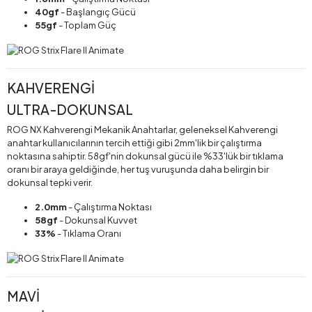
40gf
- Başlangıç Gücü
55gf
- Toplam Güç
KAHVERENGİ
ULTRA-DOKUNSAL
ROG NX Kahverengi Mekanik Anahtarlar, geleneksel Kahverengi
anahtar kullanıcılarının tercih ettiği gibi 2mm'lik bir çalıştırma
noktasına sahiptir. 58gf'nin dokunsal gücü ile %33'lük bir tıklama
oranı bir araya geldiğinde, her tuş vuruşunda daha belirgin bir
dokunsal tepki verir.
2.0mm
- Çalıştırma Noktası
58gf
- Dokunsal Kuvvet
33%
- Tıklama Oranı
MAVİ