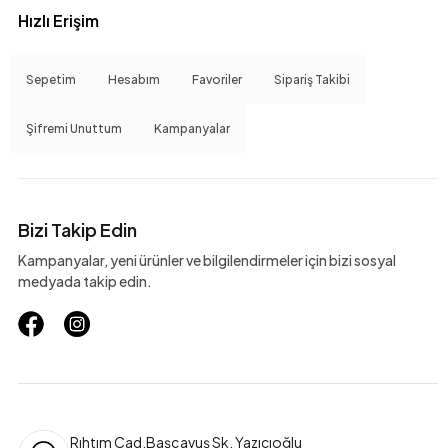
Hızlı Erişim
Sepetim
Hesabım
Favoriler
Sipariş Takibi
Şifremi Unuttum
Kampanyalar
Bizi Takip Edin
Kampanyalar, yeni ürünler ve bilgilendirmeler için bizi sosyal
medyada takip edin.
Rıhtım Cad.Başçavuş Sk. Yazıcıoğlu