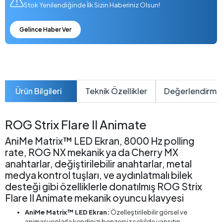
Stok Yenilendiğinde İlk Sizin Haberiniz Olsun!
Gelince Haber Ver
Ürün Bilgileri
Teknik Özellikler
Değerlendirme
ROG Strix Flare II Animate
AniMe Matrix™ LED Ekran, 8000 Hz polling
rate, ROG NX mekanik ya da Cherry MX
anahtarlar, değiştirilebilir anahtarlar, metal
medya kontrol tuşları, ve aydınlatmalı bilek
desteği gibi özelliklerle donatılmış ROG Strix
Flare II Animate mekanik oyuncu klavyesi
AniMe Matrix™ LED Ekran:
Özelleştirilebilir görsel ve
animasyonlarla kendinizi benzersiz şekilde yansıtın.