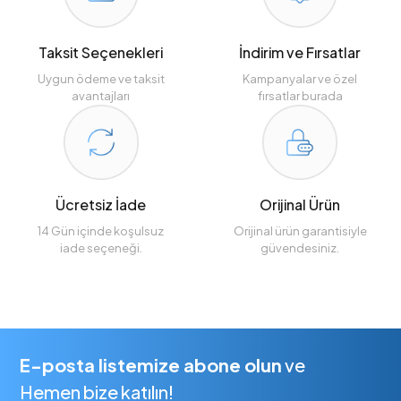
Taksit Seçenekleri
İndirim ve Fırsatlar
Uygun ödeme ve taksit
Kampanyalar ve özel
avantajları
fırsatlar burada
Ücretsiz İade
Orijinal Ürün
14 Gün içinde koşulsuz
Orijinal ürün garantisiyle
iade seçeneği.
güvendesiniz.
E-posta listemize abone olun
ve
Hemen bize katılın!