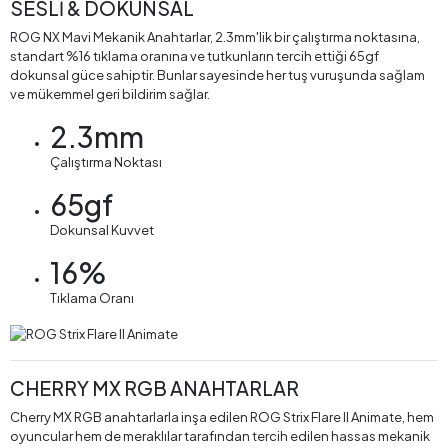
SESLİ & DOKUNSAL
ROG NX Mavi Mekanik Anahtarlar, 2.3mm'lik bir çalıştırma noktasına,
standart %16 tıklama oranına ve tutkunların tercih ettiği 65gf
dokunsal güce sahiptir. Bunlar sayesinde her tuş vuruşunda sağlam
ve mükemmel geri bildirim sağlar.
2.3mm
Çalıştırma Noktası
65gf
Dokunsal Kuvvet
16%
Tıklama Oranı
CHERRY MX RGB ANAHTARLAR
Cherry MX RGB anahtarlarla inşa edilen ROG Strix Flare II Animate, hem
oyuncular hem de meraklılar tarafından tercih edilen hassas mekanik