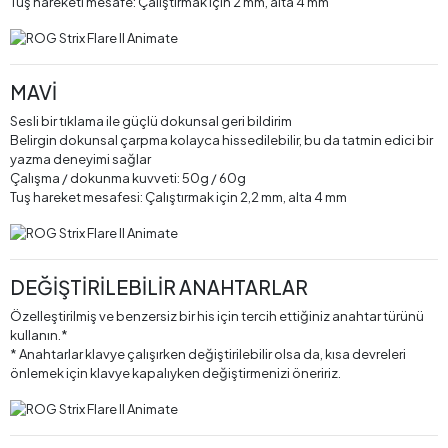
Tuş hareketi mesafe: Çalıştırmak için 2 mm, alta 4 mm
MAVİ
Sesli bir tıklama ile güçlü dokunsal geri bildirim
Belirgin dokunsal çarpma kolayca hissedilebilir, bu da tatmin edici bir
yazma deneyimi sağlar
Çalışma / dokunma kuvveti: 50g / 60g
Tuş hareket mesafesi: Çalıştırmak için 2,2 mm, alta 4 mm
DEĞİŞTİRİLEBİLİR ANAHTARLAR
Özelleştirilmiş ve benzersiz bir his için tercih ettiğiniz anahtar türünü
kullanın.*
* Anahtarlar klavye çalışırken değiştirilebilir olsa da, kısa devreleri
önlemek için klavye kapalıyken değiştirmenizi öneririz.