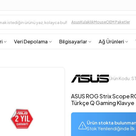
Asus
Kulaklık
Mouse
OEM Paketler
ri
Veri Depolama
Bilgisayarlar
Ağ Ürünleri
Ürün Kodu: 
ASUS ROG Strix Scope RG
Türkçe Q Gaming Klavye
Ürün stokta bulunma
Stok Yenilendiğinde İlk 