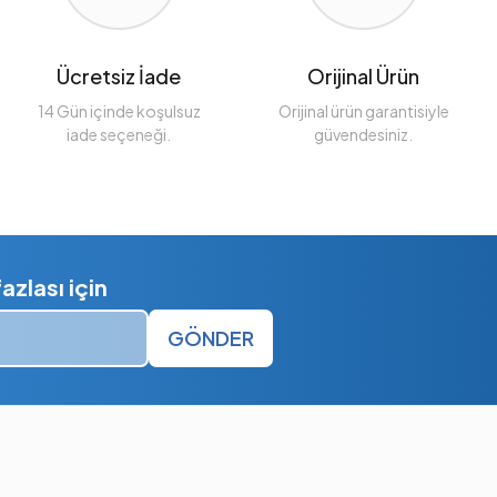
Ücretsiz İade
Orijinal Ürün
14 Gün içinde koşulsuz
Orijinal ürün garantisiyle
iade seçeneği.
güvendesiniz.
zlası için
GÖNDER