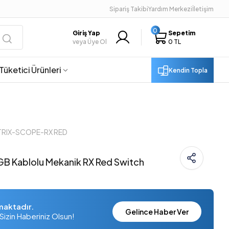
Sipariş Takibi
Yardım Merkezi
İletişim
0
Giriş Yap
Sepetim
veya Üye Ol
0 TL
Tüketici Ürünleri
Kendin Topla
STRIX-SCOPE-RX RED
B Kablolu Mekanik RX Red Switch
maktadır.
Gelince Haber Ver
Sizin Haberiniz Olsun!