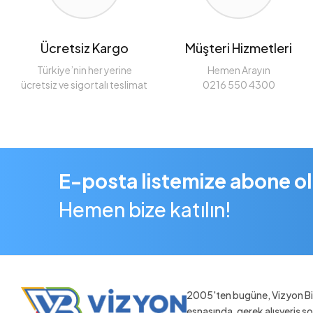
Ücretsiz Kargo
Müşteri Hizmetleri
Türkiye’nin her yerine
Hemen Arayın
ücretsiz ve sigortalı teslimat
0216 550 4300
E-posta listemize abone o
Hemen bize katılın!
2005'ten bugüne, Vizyon Bil
esnasında, gerek alışveriş 