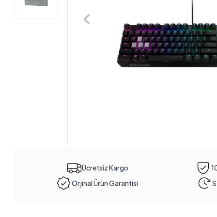
Ücretsiz Kargo
1
Orjinal Ürün Garantisi
S