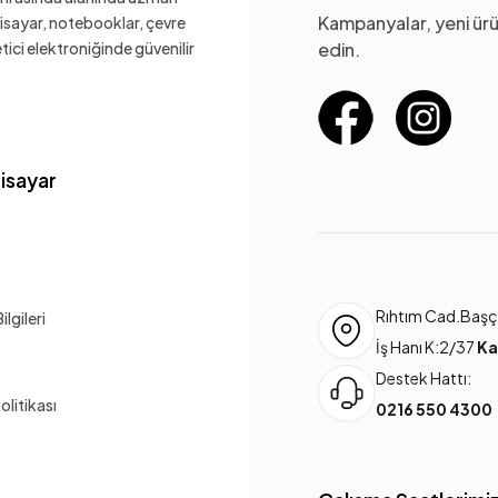
Kampanyalar, yeni ürü
gisayar, notebooklar, çevre
ketici elektroniğinde güvenilir
edin.
gisayar
Rıhtım Cad.Başça
lgileri
İş Hanı K:2/37
Ka
Destek Hattı:
Politikası
0216 550 4300