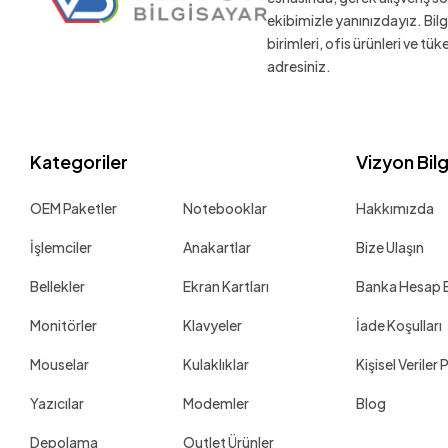
ekibimizle yanınızdayız. Bil
birimleri, ofis ürünleri ve tü
adresiniz.
Kategoriler
Vizyon Bil
OEM Paketler
Notebooklar
Hakkımızda
İşlemciler
Anakartlar
Bize Ulaşın
Bellekler
Ekran Kartları
Banka Hesap Bi
Monitörler
Klavyeler
İade Koşulları
Mouselar
Kulaklıklar
Kişisel Veriler 
Yazıcılar
Modemler
Blog
Depolama
Outlet Ürünler