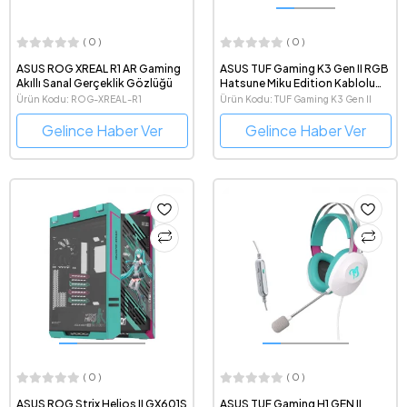
( 0 )
( 0 )
ASUS ROG XREAL R1 AR Gaming
ASUS TUF Gaming K3 Gen II RGB
Akıllı Sanal Gerçeklik Gözlüğü
Hatsune Miku Edition Kablolu
Mekanik TUF Optik Red Switch
Ürün Kodu: ROG-XREAL-R1
Ürün Kodu: TUF Gaming K3 Gen II
Türkçe Q Gaming Klavye
Hatsune Miku Edition
Gelince Haber Ver
Gelince Haber Ver
( 0 )
( 0 )
ASUS ROG Strix Helios II GX601S
ASUS TUF Gaming H1 GEN II