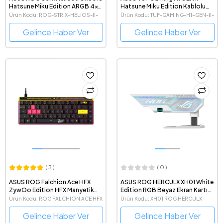
Hatsune Miku Edition ARGB 4x
Hatsune Miku Edition Kablolu
140 mm Fanlı Mid-Tower e-ATX
PS5 Destekli 7.1 Surround
Ürün Kodu: ROG-STRIX-HELIOS-II-
Ürün Kodu: TUF-GAMING-H1-GEN-II-
Gaming Bilgisayar Kasası
Gaming Kulaklik
GX601S-MIKU-EDITION
MIKU
Gelince Haber Ver
Gelince Haber Ver
( 3 )
( 0 )
ASUS ROG Falchion Ace HFX
ASUS ROG HERCULX XH01 White
ZywOo Edition HFX Manyetik
Edition RGB Beyaz Ekran Kartı
Switch 8000Hz Polling Rate
Tutucu
Ürün Kodu: ROG FALCHION ACE HFX
Ürün Kodu: XH01 ROG HERCULX
Dokunmatik Panel %65 TKL
ZYW/HFX/U
WHITE
Gaming Klavye
Gelince Haber Ver
Gelince Haber Ver