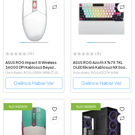
( 0 )
( 0 )
ASUS ROG Impact III Wireless
ASUS ROG Azoth X %75 TKL
36000 DPI Kablosuz Beyaz
OLED Ekranlı Kablosuz NX Snow
Gaming Mouse
V2 Switch Türkçe Q Gaming
Ürün Kodu: ROG-STRIX-IMPACT-III-
Ürün Kodu: ROG AZOTH X/NX
Klavye
WL-WHITE-EDITION
SNOW/PBT/TR
Gelince Haber Ver
Gelince Haber Ver
%21 İNDİRİM
%25 İNDİRİM