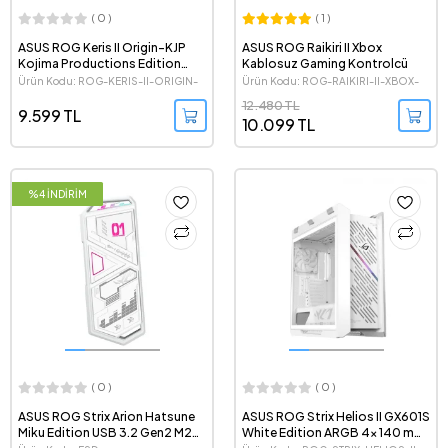
( 0 )
( 1 )
ASUS ROG Keris II Origin-KJP
ASUS ROG Raikiri II Xbox
Kojima Productions Edition
Kablosuz Gaming Kontrolcü
42000 DPI 8000 Hz Aimpoint
Ürün Kodu: ROG-KERIS-II-ORIGIN-
Ürün Kodu: ROG-RAIKIRI-II-XBOX-
Pro Kablosuz Beyaz Gaming
KJP/WHT
WL
12.480 TL
Mouse
9.599 TL
10.099 TL
%4 İNDİRİM
( 0 )
( 0 )
ASUS ROG Strix Arion Hatsune
ASUS ROG Strix Helios II GX601S
Miku Edition USB 3.2 Gen2 M2
White Edition ARGB 4x 140 mm