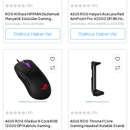
( 0 )
( 0 )
ROG Kithara HIFIMAN Düzlemsel
ASUS ROG Harpe II Ace Lava Red
Manyetik Sürücüler Gaming
AimPoint Pro 42000 DPI 8K Hz
Headset Kulaklık
Kablosuz Kırmızı Gaming Mouse
Ürün Kodu: ROG-KITHARA
Ürün Kodu: ROG-HARPE-II-ACE-RED
Gelince Haber Ver
Gelince Haber Ver
( 0 )
( 0 )
ASUS ROG Gladius III Core RGB
ASUS ROG Throne II Core
12000 DPI Kablolu Gaming
Gaming Headset Kulaklık Standı