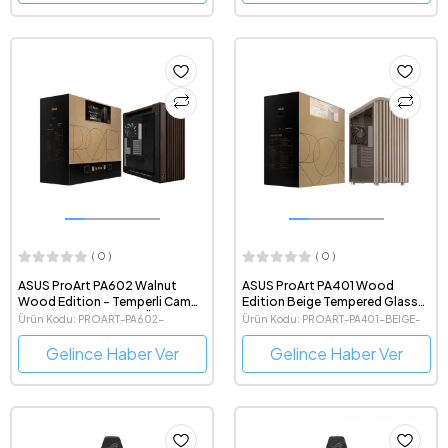
( 0 )
( 0 )
ASUS ProArt PA602 Walnut
ASUS ProArt PA401 Wood
Wood Edition - Temperli Cam
Edition Beige Tempered Glass
Yan Panel Ceviz Ağacı Ön Panel
Mid-Tower ATX Bej Bilgisayar
Ürün Kodu: PROART-PA602-
Ürün Kodu: PROART-PA401-BEIGE-
Mid-Tower e-ATX Bilgisayar
Kasası
WALNUT-WOOD-TG
TG
Kasası
Gelince Haber Ver
Gelince Haber Ver