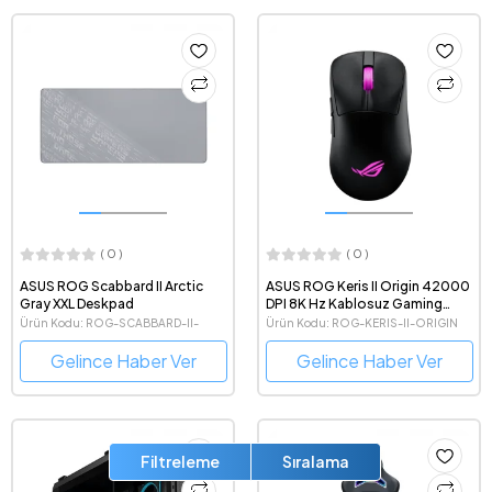
( 0 )
( 0 )
ASUS ROG Scabbard II Arctic
ASUS ROG Keris II Origin 42000
Gray XXL Deskpad
DPI 8K Hz Kablosuz Gaming
Mouse
Ürün Kodu: ROG-SCABBARD-II-
Ürün Kodu: ROG-KERIS-II-ORIGIN
ARCTIC-GRAY-XXL
Gelince Haber Ver
Gelince Haber Ver
Filtreleme
Sıralama