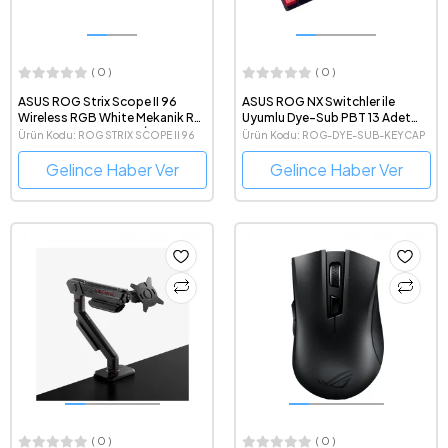
( 0 )
( 0 )
ASUS ROG Strix Scope II 96
ASUS ROG NX Switchler ile
Wireless RGB White Mekanik RX
Uyumlu Dye-Sub PBT 13 Adet
Red Switch Kablosuz İngilizce Q
Keycap Set
Ürün Kodu: ROG STRIX SCOPE II 96
Ürün Kodu: ROG-DYE-SUB-KEYCAP
Beyaz Oyuncu Klavyesi
WL/RX RED/PBT/UK/BEYAZ
Gelince Haber Ver
Gelince Haber Ver
( 0 )
( 0 )