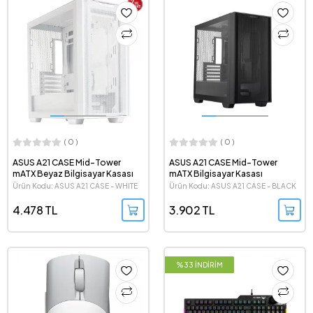
( 0 )
( 0 )
ASUS A21 CASE Mid-Tower
ASUS A21 CASE Mid-Tower
mATX Beyaz Bilgisayar Kasası
mATX Bilgisayar Kasası
Ürün Kodu: ASUS A21 CASE - WHITE
Ürün Kodu: ASUS A21 CASE - BLACK
4.478 TL
3.902 TL
%33 İNDİRİM