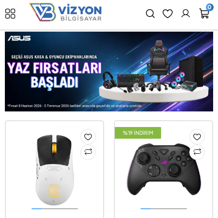
0
%19 İNDİRİM