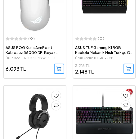
( 0 )
( 0 )
ASUS ROG Keris AimPoint
ASUS TUF Gaming K1 RGB
Kablosuz 36000 DPI Beyaz
Kablolu Mekanik Hisli Türkçe Q
Gaming Mouse
Oyuncu Klavyesi
Ürün Kodu: ROG KERIS WIRELESS
Ürün Kodu: TUF-K1-RGB
AIMPOINT - BEYAZ
3.216 TL
6.093 TL
2.148 TL