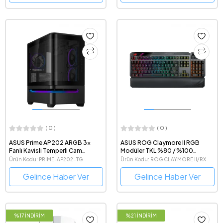
( 0 )
( 0 )
ASUS Prime AP202 ARGB 3x
ASUS ROG Claymore II RGB
Fanlı Kavisli Temperli Cam
Modüler TKL %80 / %100
Gaming Bilgisayar Kasası
Kablosuz Mekanik RX Red
Ürün Kodu: PRIME-AP202-TG
Ürün Kodu: ROG CLAYMORE II/RX
Switch İngilizce Q Oyuncu
RED/PBT/UK
Klavyesi
Gelince Haber Ver
Gelince Haber Ver
%17 İNDİRİM
%21 İNDİRİM