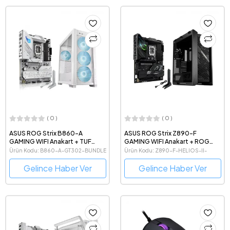
( 0 )
( 0 )
ASUS ROG Strix B860-A
ASUS ROG Strix Z890-F
GAMING WIFI Anakart + TUF
GAMING WIFI Anakart + ROG
Gaming GT302 ARGB Kasa
Strix Helios II Kasa Bundle
Ürün Kodu: B860-A-GT302-BUNDLE
Ürün Kodu: Z890-F-HELIOS-II-
Bundle
BUNDLE
Gelince Haber Ver
Gelince Haber Ver