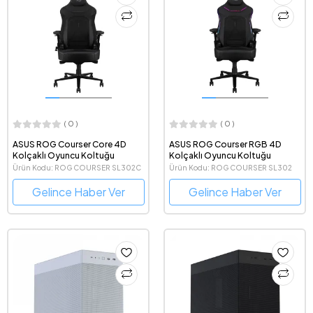
( 0 )
( 0 )
ASUS ROG Courser Core 4D
ASUS ROG Courser RGB 4D
Kolçaklı Oyuncu Koltuğu
Kolçaklı Oyuncu Koltuğu
Ürün Kodu: ROG COURSER SL302C
Ürün Kodu: ROG COURSER SL302
Gelince Haber Ver
Gelince Haber Ver