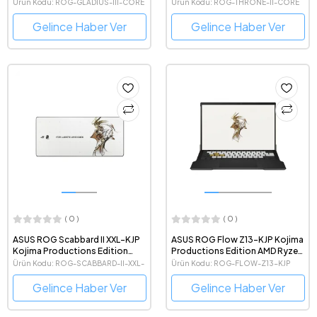
Mouse
Ürün Kodu: ROG-GLADIUS-III-CORE
Ürün Kodu: ROG-THRONE-II-CORE
Gelince Haber Ver
Gelince Haber Ver
( 0 )
( 0 )
ASUS ROG Scabbard II XXL-KJP
ASUS ROG Flow Z13-KJP Kojima
Kojima Productions Edition
Productions Edition AMD Ryzen
90x40 cm. Mouse Pad
AI MAX+ 395 128GB DDR5 RAM
Ürün Kodu: ROG-SCABBARD-II-XXL-
Ürün Kodu: ROG-FLOW-Z13-KJP
1TB SSD 13.4" Dokunmatik
KJP
2560x1600 180Hz Windows 11
Gelince Haber Ver
Gelince Haber Ver
Gaming Notebook