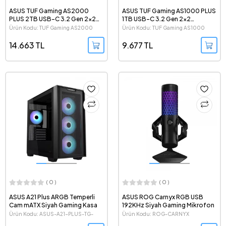
ASUS TUF Gaming AS2000
ASUS TUF Gaming AS1000 PLUS
PLUS 2TB USB-C 3.2 Gen 2x2
1TB USB-C 3.2 Gen 2x2
Taşınabilir SSD
Taşınabilir SSD
Ürün Kodu: TUF Gaming AS2000
Ürün Kodu: TUF Gaming AS1000
PLUS
PLUS
14.663 TL
9.677 TL
( 0 )
( 0 )
ASUS A21 Plus ARGB Temperli
ASUS ROG Carnyx RGB USB
Cam mATX Siyah Gaming Kasa
192KHz Siyah Gaming Mikrofon
Ürün Kodu: ASUS-A21-PLUS-TG-
Ürün Kodu: ROG-CARNYX
ARGB-BL