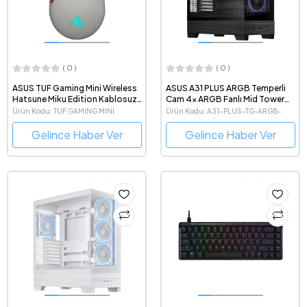
( 0 )
( 0 )
ASUS TUF Gaming Mini Wireless
ASUS A31 PLUS ARGB Temperli
Hatsune Miku Edition Kablosuz
Cam 4x ARGB Fanlı Mid Tower
Gaming Mouse
Siyah ATX Gaming Kasa
Ürün Kodu: TUF GAMING MINI
Ürün Kodu: A31-PLUS-TG-ARGB-
WIRELESS MIKU EDITION
BLACK
Gelince Haber Ver
Gelince Haber Ver