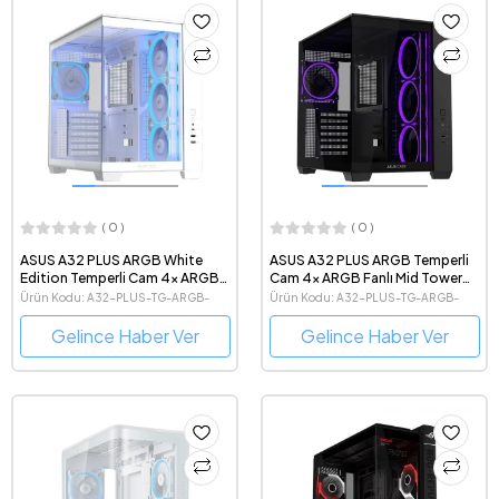
( 0 )
( 0 )
ASUS A32 PLUS ARGB White
ASUS A32 PLUS ARGB Temperli
Edition Temperli Cam 4x ARGB
Cam 4x ARGB Fanlı Mid Tower
Fanlı Mid Tower ATX Beyaz
Siyah ATX Gaming Kasa
Ürün Kodu: A32-PLUS-TG-ARGB-
Ürün Kodu: A32-PLUS-TG-ARGB-
Gaming Kasa
WHITE
BLACK
Gelince Haber Ver
Gelince Haber Ver