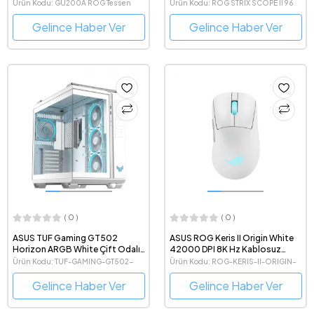
Switch Kablosuz İngilizce Q
Ürün Kodu: GU200A ROG Tessen
Ürün Kodu: ROG STRIX SCOPE II 96
Oyuncu Klavyesi
WL/RX RED/PBT/UK
Gelince Haber Ver
Gelince Haber Ver
( 0 )
( 0 )
ASUS TUF Gaming GT502
ASUS ROG Keris II Origin White
Horizon ARGB White Çift Odalı
42000 DPI 8K Hz Kablosuz
4X Fanlı Mid-Tower ATX Beyaz
Beyaz Gaming Mouse
Ürün Kodu: TUF-GAMING-GT502-
Ürün Kodu: ROG-KERIS-II-ORIGIN-
Bilgisayar Kasası
HORIZON-WHITE
WHITE
Gelince Haber Ver
Gelince Haber Ver