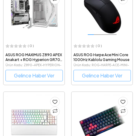
( 0 )
( 0 )
ASUS ROG MAXIMUS Z890 APEX
ASUS ROG Harpe Ace Mini Core
Anakart + ROG Hyperion GR701
1000Hz Kablolu Gaming Mouse
Beyaz Kasa Bundle
Ürün Kodu: Z890-APEX-HYPERION-
Ürün Kodu: ROG-HARPE-ACE-MINI-
BUNDLE
CORE
Gelince Haber Ver
Gelince Haber Ver