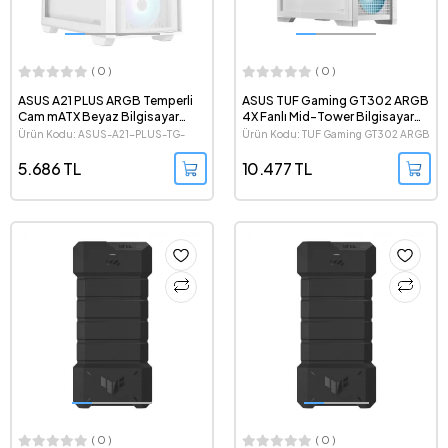
( 0 )
( 0 )
ASUS A21 PLUS ARGB Temperli
ASUS TUF Gaming GT302 ARGB
Cam mATX Beyaz Bilgisayar
4X Fanlı Mid-Tower Bilgisayar
Kasası
Kasası
Ürün Kodu: ASUS-A21-PLUS-TG-
Ürün Kodu: TUF Gaming GT302 ARGB
ARGB-WH
Beyaz
5.686 TL
10.477 TL
( 0 )
( 0 )