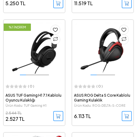
5.250 TL
11.519 TL
%1 İNDİRİM
( 0 )
( 0 )
ASUS TUF Gaming H1 7.1 Kablolu
ASUS ROG Delta S Core Kablolu
Oyuncu Kulaklığı
Gaming Kulaklık
Ürün Kodu: TUF Gaming H1
Ürün Kodu: ROG-DELTA-S-CORE
2.544 TL
6.113 TL
2.527 TL