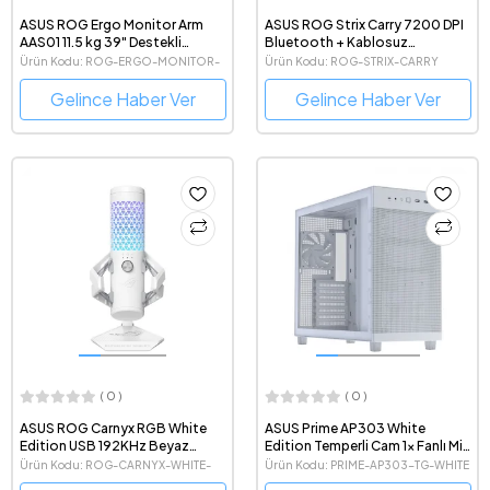
ASUS ROG Ergo Monitor Arm
ASUS ROG Strix Carry 7200 DPI
AAS01 11.5 kg 39" Destekli
Bluetooth + Kablosuz
Ergonomik Monitör Kolu
Ergonomik Optik Gaming
Ürün Kodu: ROG-ERGO-MONITOR-
Ürün Kodu: ROG-STRIX-CARRY
Mouse
ARM-AAS01
Gelince Haber Ver
Gelince Haber Ver
( 0 )
( 0 )
ASUS ROG Carnyx RGB White
ASUS Prime AP303 White
Edition USB 192KHz Beyaz
Edition Temperli Cam 1x Fanlı Mid
Gaming Mikrofon
Tower ATX Kompakt Beyaz
Ürün Kodu: ROG-CARNYX-WHITE-
Ürün Kodu: PRIME-AP303-TG-WHITE
Gaming Kasa
EDITION