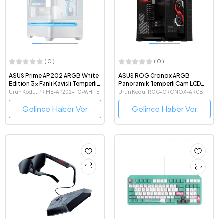
( 0 )
( 0 )
ASUS Prime AP202 ARGB White
ASUS ROG Cronox ARGB
Edition 3x Fanlı Kavisli Temperli
Panoramik Temperli Cam LCD
Cam Beyaz Gaming Bilgisayar
Ekranlı e-ATX Full-Tower
Ürün Kodu: PRIME-AP202-TG-WHITE
Ürün Kodu: ROG-CRONOX-ARGB
Kasası
Gaming Bilgisayar Kasası
Gelince Haber Ver
Gelince Haber Ver