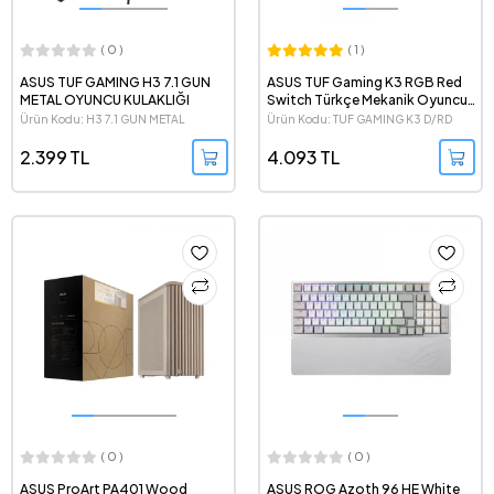
( 0 )
( 1 )
ASUS TUF GAMING H3 7.1 GUN
ASUS TUF Gaming K3 RGB Red
METAL OYUNCU KULAKLIĞI
Switch Türkçe Mekanik Oyuncu
Klavyesi
Ürün Kodu: H3 7.1 GUN METAL
Ürün Kodu: TUF GAMING K3 D/RD
2.399 TL
4.093 TL
( 0 )
( 0 )
ASUS ProArt PA401 Wood
ASUS ROG Azoth 96 HE White