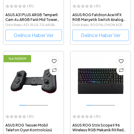
( 0 )
( 0 )
ASUS A31 PLUS ARGB Temperli
ASUS ROG Falchion Ace HFX
Cam 4x ARGB Fanlı Mid Tower
RGB Manyetik Switch Analog
Beyaz ATX Gaming Kasa
İngilizce Q Kablolu Oyuncu
Ürün Kodu: A31-PLUS-TG-ARGB-
Ürün Kodu: ROG FALCHION ACE
Klavyesi
WHITE
HFX/PBT/UK
Gelince Haber Ver
Gelince Haber Ver
%6 İNDİRİM
( 0 )
( 0 )
ASUS ROG Tessen Mobil
ASUS ROG Strix Scope II 96
Telefon Oyun Kontrolcüsü
Wireless RGB Mekanik RX Red