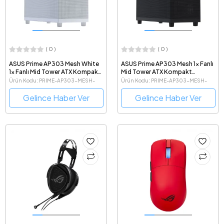
( 0 )
( 0 )
ASUS Prime AP303 Mesh White
ASUS Prime AP303 Mesh 1x Fanlı
1x Fanlı Mid Tower ATX Kompakt
Mid Tower ATX Kompakt
Beyaz Gaming Kasa
Gaming Kasa
Ürün Kodu: PRIME-AP303-MESH-
Ürün Kodu: PRIME-AP303-MESH-
WHITE
BLACK
Gelince Haber Ver
Gelince Haber Ver