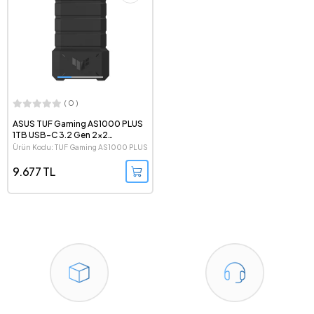
( 0 )
ASUS TUF Gaming AS1000 PLUS
1TB USB-C 3.2 Gen 2x2
Taşınabilir SSD
Ürün Kodu: TUF Gaming AS1000 PLUS
9.677 TL