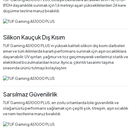
810H dayanıklılık sunmak için 1,6 metreyi aşan yüksekliklerden 26 kere
düşürme testine maruz bırakıldı.
Silikon Kauçuk Dış Kısım
TUF Gaming AS1000 PLUS’ın yüksek kaliteli silikon dış kısmı darbeleri
emer ve tüm iklimlerde kararlı performans sunmak için aşırı sıcaklıklara
dayanabilir. UV ışınları, yağmur ve toz geçirmeyerek verilerinizi statik ve
elektriksel bozulmalardan korur. Ayrıca, çıkıntılı tasarımı taşıma
sırasında ürünü tutmayı kolaylaştırır.
Sarsılmaz Güvenilirlik
TUF Gaming AS1000 PLUS, en zorlu ortamlarda bile güvenilirlik ve
olağanüstü performans sağlamak için çeşitli şok, titreşim, aşırı sıcaklık
ve nem testlerine maruz bırakıldı.