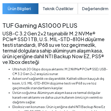
Ürün Bilgileri
Teknik Özellikler
Değerlendirme
TUF Gaming AS1000 PLUS
USB-C 3.2 Gen 2x2 taşınabilir M.2 NVMe®
PCIe® SSD 1 TB, U.S. MIL-STD-810H düşürme
testi standardı, IP68 su ve toz geçirmezlik,
termal dolgulara sahip alüminyum alaşım kasa,
ürün içeriğine dahil NTI Backup Now EZ, PS5®
ve Xbox desteği
Ultra hızlı 20 Gbps dosya aktarımı: M.2 NVMe® PCIe® SSD, USB-
C® 3.2 Gen 2x2 arayüzü sunar.
Askeri sınıf sağlamlık ve dayanıklılık: Kaliteli silikon kauçuk dış
kısım, U.S. MIL-STD-810H düşürme testi ve IP68 su ve toz
geçirmezlik standartlarını karşılar.
Üstün soğutma: Alüminyum alaşım kasa ve termal dolgular
kararlı veri aktarımı ve daha uzun kullanım ömrü için verimli ısı
dağıtımı sağlar.
Eksiksiz veri koruması: Ürün içeriğine dahil NTI Backup Now Ez