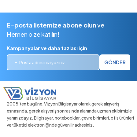
E-posta listemize abone olun
ve
Hemen bize katılın!
Kampanyalar ve daha fazlası için
GÖNDER
2005'ten bugüne, Vizyon Bilgisayar olarak gerek alışveriş
esnasında, gerek alışveriş sonrasında alanında uzman ekibimizle
yanınızdayız. Bilgisayar, notebooklar, çevre birimleri, ofis ürünleri
ve tüketici elektroniğinde güvenilir adresiniz.