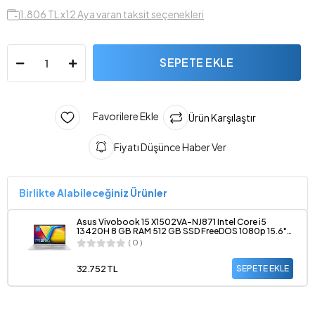
1.806 TL x12 Aya varan taksit seçenekleri
SEPETE EKLE
Favorilere Ekle
Ürün Karşılaştır
Fiyatı Düşünce Haber Ver
Birlikte Alabileceğiniz Ürünler
Asus Vivobook 15 X1502VA-NJ871 Intel Core i5
13420H 8 GB RAM 512 GB SSD FreeDOS 1080p 15.6"
Notebook
( 0 )
32.752 TL
SEPETE EKLE