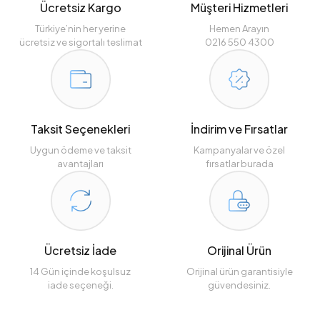
Ücretsiz Kargo
Müşteri Hizmetleri
Türkiye’nin her yerine
Hemen Arayın
ücretsiz ve sigortalı teslimat
0216 550 4300
Taksit Seçenekleri
İndirim ve Fırsatlar
Uygun ödeme ve taksit
Kampanyalar ve özel
avantajları
fırsatlar burada
Ücretsiz İade
Orijinal Ürün
14 Gün içinde koşulsuz
Orijinal ürün garantisiyle
iade seçeneği.
güvendesiniz.