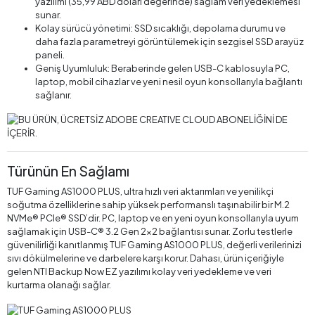
yazılımı (35,99 ABD doları değerinde) sağlam veri yedeklemesi
sunar.
Kolay sürücü yönetimi: SSD sıcaklığı, depolama durumu ve
daha fazla parametreyi görüntülemek için sezgisel SSD arayüz
paneli.
Geniş Uyumluluk: Beraberinde gelen USB-C kablosuyla PC,
laptop, mobil cihazlar ve yeni nesil oyun konsollarıyla bağlantı
sağlanır.
Türünün En Sağlamı
TUF Gaming AS1000 PLUS, ultra hızlı veri aktarımları ve yenilikçi
soğutma özelliklerine sahip yüksek performanslı taşınabilir bir M.2
NVMe® PCIe® SSD’dir. PC, laptop ve en yeni oyun konsollarıyla uyum
sağlamak için USB-C® 3.2 Gen 2x2 bağlantısı sunar. Zorlu testlerle
güvenilirliği kanıtlanmış TUF Gaming AS1000 PLUS, değerli verilerinizi
sıvı dökülmelerine ve darbelere karşı korur. Dahası, ürün içeriğiyle
gelen NTI Backup Now EZ yazılımı kolay veri yedekleme ve veri
kurtarma olanağı sağlar.