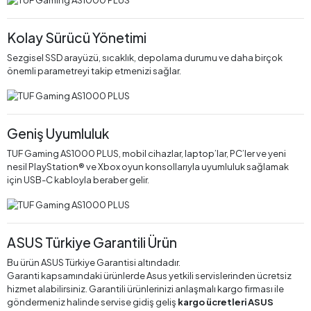
Kolay Sürücü Yönetimi
Sezgisel SSD arayüzü, sıcaklık, depolama durumu ve daha birçok
önemli parametreyi takip etmenizi sağlar.
Geniş Uyumluluk
TUF Gaming AS1000 PLUS, mobil cihazlar, laptop’lar, PC’ler ve yeni
nesil PlayStation® ve Xbox oyun konsollarıyla uyumluluk sağlamak
için USB-C kabloyla beraber gelir.
ASUS Türkiye Garantili Ürün
Bu ürün ASUS Türkiye Garantisi altındadır.
Garanti kapsamındaki ürünlerde Asus yetkili servislerinden ücretsiz
hizmet alabilirsiniz. Garantili ürünlerinizi anlaşmalı kargo firması ile
göndermeniz halinde servise gidiş geliş
kargo ücretleri ASUS