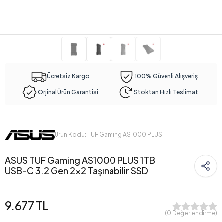
Ücretsiz Kargo
100% Güvenli Alışveriş
Orjinal Ürün Garantisi
Stoktan Hızlı Teslimat
Ürün Kodu: TUF Gaming AS1000 PLUS
ASUS TUF Gaming AS1000 PLUS 1TB
USB-C 3.2 Gen 2x2 Taşınabilir SSD
9.677 TL
( 0 Değerlendirme)