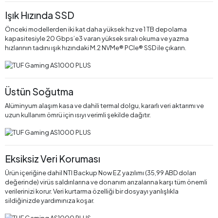
Işık Hızında SSD
Önceki modellerden iki kat daha yüksek hız ve 1 TB depolama
kapasitesiyle 20 Gbps’e3 varan yüksek sıralı okuma ve yazma
hızlarının tadını ışık hızındaki M.2 NVMe® PCIe® SSD ile çıkarın.
Üstün Soğutma
Alüminyum alaşım kasa ve dahili termal dolgu, kararlı veri aktarımı ve
uzun kullanım ömrü için ısıyı verimli şekilde dağıtır.
Eksiksiz Veri Koruması
Ürün içeriğine dahil NTI Backup Now EZ yazılımı (35,99 ABD doları
değerinde) virüs saldırılarına ve donanım arızalarına karşı tüm önemli
verilerinizi korur. Veri kurtarma özelliği bir dosyayı yanlışlıkla
sildiğinizde yardımınıza koşar.