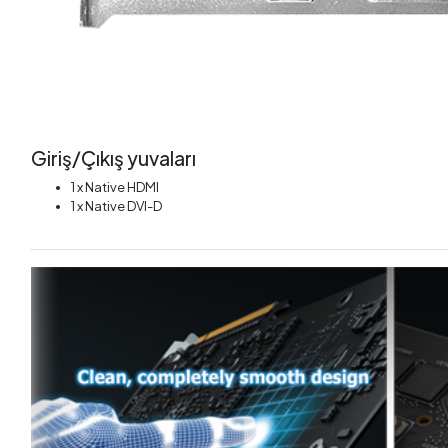
Giriş/Çıkış yuvaları
1 x Native HDMI
1 x Native DVI-D