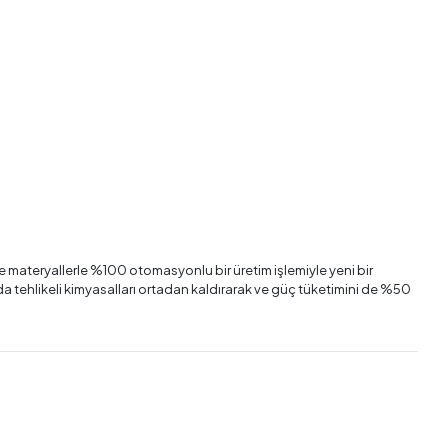
te materyallerle %100 otomasyonlu bir üretim işlemiyle yeni bir
manda tehlikeli kimyasalları ortadan kaldırarak ve güç tüketimini de %50