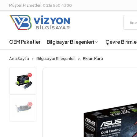
Müşteri Hizmetleri: 0 216 550 4300
OEM Paketler
Bilgisayar Bileşenleri
Çevre Birimle
Ana Sayfa
Bilgisayar Bileşenleri
Ekran Kartı