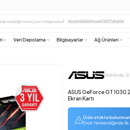
Asus
Kulaklık
Mouse
OEM Paketler
ri
Veri Depolama
Bilgisayarlar
Ağ Ürünleri
Ürün Kodu: 
ASUS GeForce GT 1030 2
Ekran Kartı
Ürün stokta bulunma
Stok Yenilendiğinde İlk 