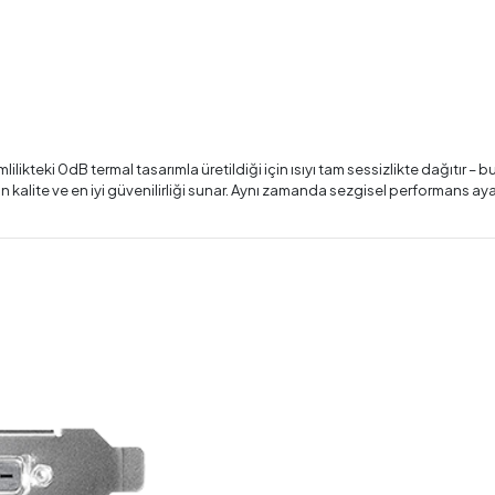
ilikteki 0dB termal tasarımla üretildiği için ısıyı tam sessizlikte dağıtır 
lite ve en iyi güvenilirliği sunar. Aynı zamanda sezgisel performans ayarı