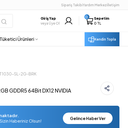
Sipariş Takibi
Yardım Merkezi
İletişim
0
Giriş Yap
Sepetim
veya Üye Ol
0 TL
Tüketici Ürünleri
Kendin Topla
GT1030-SL-2G-BRK
GB GDDR5 64Bit DX12 NVIDIA
maktadır.
Gelince Haber Ver
Sizin Haberiniz Olsun!