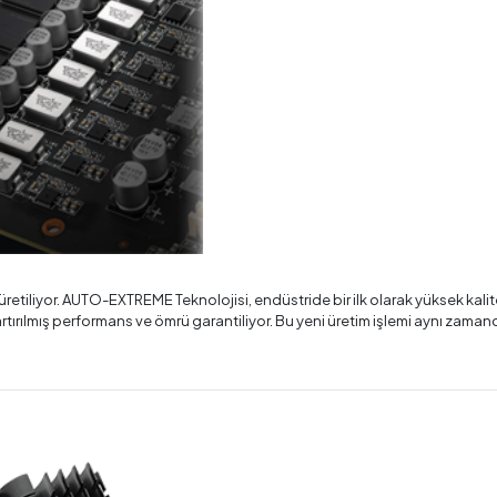
üretiliyor. AUTO-EXTREME Teknolojisi, endüstride bir ilk olarak yüksek kali
iyle, artırılmış performans ve ömrü garantiliyor. Bu yeni üretim işlemi aynı za