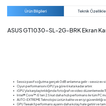
Ürün Bilgileri
Teknik Özellikle
ASUS GT1030-SL-2G-BRK Ekran Kartı,
Sessiz pasif soğutma gerçek 0dB anlamına gelir – sessiz ev s
Oyun performansını iGPU’ya göre 6 kata kadar artırır.
iGPU’yla karşılaştırıldığında fotoğraf ve video düzenlemede 11
Intel® Core™ i5’ten 2.5 kat daha hızlı performans ile tüm PC mu
AUTO-EXTREME Teknolojisi üstün kalite ve en iyi güvenilirliği s
GPU Tweak II performans ayarını daha kolay hale getirir ve tam