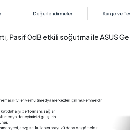
r
Değerlendirmeler
Kargo ve Te
 Pasif 0dB etkili soğutma ile ASUS GeF
ineması PC’leri ve multimedya merkezleri için mükemmeldir
 kat daha iyi performans sağlar.
ltimedya deneyiminizi geliştirin.
unar.
amen yeni, sezgisel kullanıcı arayüzü daha da görseldir.