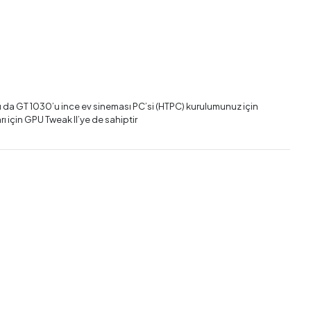
– bu da GT 1030’u ince ev sineması PC’si (HTPC) kurulumunuz için
 için GPU Tweak II’ye de sahiptir