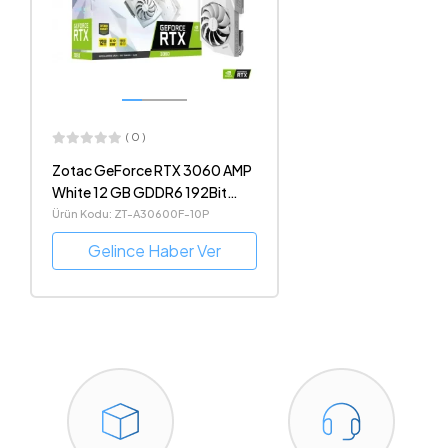
( 0 )
Zotac GeForce RTX 3060 AMP
White 12 GB GDDR6 192Bit
DX12 NVIDIA DLSS Beyaz Ekran
Ürün Kodu: ZT-A30600F-10P
Kartı
Gelince Haber Ver