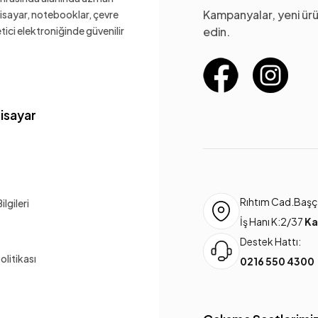
Kampanyalar, yeni ürü
gisayar, notebooklar, çevre
ketici elektroniğinde güvenilir
edin.
gisayar
Rıhtım Cad.Başça
lgileri
İş Hanı K:2/37
Ka
Destek Hattı:
Politikası
0216 550 4300