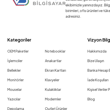
ekibimizle yanınızdayız. Bil
birimleri, ofis ürünleri ve tü
adresiniz.
Kategoriler
Vizyon Bil
OEM Paketler
Notebooklar
Hakkımızda
İşlemciler
Anakartlar
Bize Ulaşın
Bellekler
Ekran Kartları
Banka Hesap Bi
Monitörler
Klavyeler
İade Koşulları
Mouselar
Kulaklıklar
Kişisel Veriler 
Yazıcılar
Modemler
Blog
Depolama
Outlet Ürünler