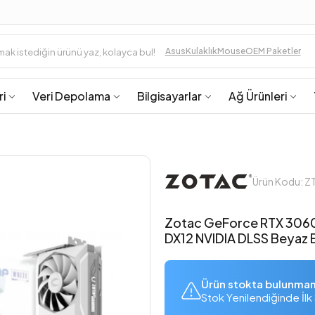
Asus
Kulaklık
Mouse
OEM Paketler
ri
Veri Depolama
Bilgisayarlar
Ağ Ürünleri
Ürün Kodu: 
Zotac GeForce RTX 3060
DX12 NVIDIA DLSS Beyaz E
Ürün stokta bulunma
Stok Yenilendiğinde İlk 