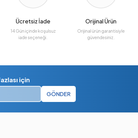
Ücretsiz İade
Orijinal Ürün
14 Gün içinde koşulsuz
Orijinal ürün garantisiyle
iade seçeneği.
güvendesiniz.
zlası için
GÖNDER