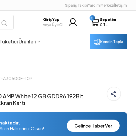
Sipariş Takibi
Yardım Merkezi
İletişim
0
Giriş Yap
Sepetim
veya Üye Ol
0 TL
Tüketici Ürünleri
Kendin Topla
ZT-A30600F-10P
 AMP White 12 GB GDDR6 192Bit
kran Kartı
maktadır.
Gelince Haber Ver
Sizin Haberiniz Olsun!