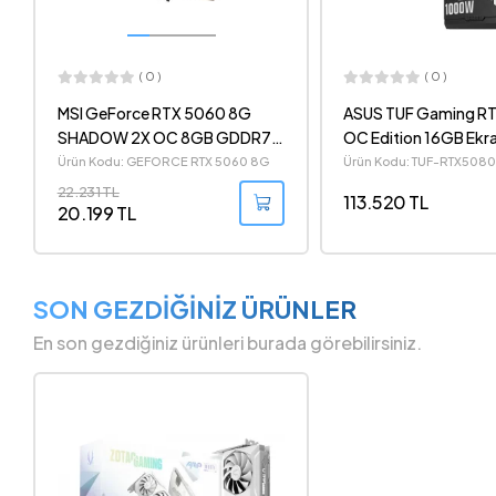
( 0 )
( 0 )
ASUS TUF Gaming RTX 5080
ASUS Prime GeForce
OC Edition 16GB Ekran Kartı +
OC Edition 8GB GDDR
TUF Gaming 1000G 1000W
NVIDIA DLSS 4 Ekran 
Ürün Kodu: TUF-RTX5080-O16G-
Ürün Kodu: PRIME-RTX
TUF-1000G-BUNDLE
80+ Gold Tam Modüler Güç
113.520 TL
20.999 TL
Kaynağı Bundle
SON GEZDİĞİNİZ ÜRÜNLER
En son gezdiğiniz ürünleri burada görebilirsiniz.