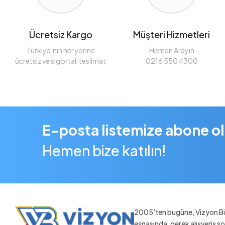
Ücretsiz Kargo
Müşteri Hizmetleri
Türkiye’nin her yerine
Hemen Arayın
ücretsiz ve sigortalı teslimat
0216 550 4300
E-posta listemize abone o
Hemen bize katılın!
2005'ten bugüne, Vizyon Bil
esnasında, gerek alışveriş 