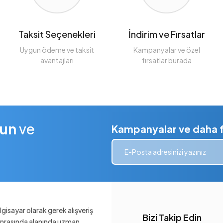
Taksit Seçenekleri
İndirim ve Fırsatlar
Uygun ödeme ve taksit
Kampanyalar ve özel
avantajları
fırsatlar burada
lun
ve
Kampanyalar ve daha fa
gisayar olarak gerek alışveriş
Bizi Takip Edin
sonrasında alanında uzman