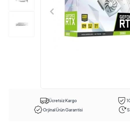
Ücretsiz Kargo
1
Orjinal Ürün Garantisi
S