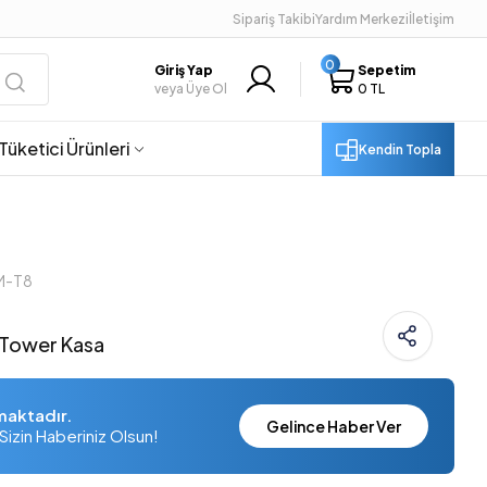
Sipariş Takibi
Yardım Merkezi
İletişim
0
Giriş Yap
Sepetim
veya Üye Ol
0 TL
Tüketici Ürünleri
Kendin Topla
ZM-T8
Tower Kasa
maktadır.
Gelince Haber Ver
Sizin Haberiniz Olsun!