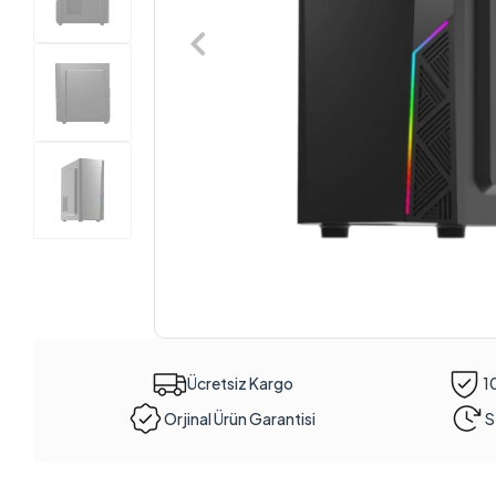
Ücretsiz Kargo
1
Orjinal Ürün Garantisi
S