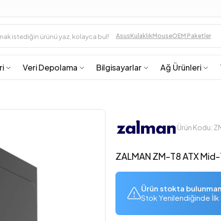
Asus
Kulaklık
Mouse
OEM Paketler
ri
Veri Depolama
Bilgisayarlar
Ağ Ürünleri
Ürün Kodu: 
ZALMAN ZM-T8 ATX Mid-
Ürün stokta bulunma
Stok Yenilendiğinde İlk 