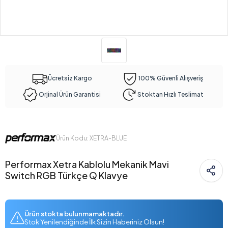
Ücretsiz Kargo
100% Güvenli Alışveriş
Orjinal Ürün Garantisi
Stoktan Hızlı Teslimat
Ürün Kodu: XETRA-BLUE
Performax Xetra Kablolu Mekanik Mavi
Switch RGB Türkçe Q Klavye
Ürün stokta bulunmamaktadır.
Stok Yenilendiğinde İlk Sizin Haberiniz Olsun!