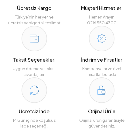
Ücretsiz Kargo
Müşteri Hizmetleri
Türkiye’nin her yerine
Hemen Arayın
ücretsiz ve sigortalı teslimat
0216 550 4300
Taksit Seçenekleri
İndirim ve Fırsatlar
Uygun ödeme ve taksit
Kampanyalar ve özel
avantajları
fırsatlar burada
Ücretsiz İade
Orijinal Ürün
14 Gün içinde koşulsuz
Orijinal ürün garantisiyle
iade seçeneği.
güvendesiniz.