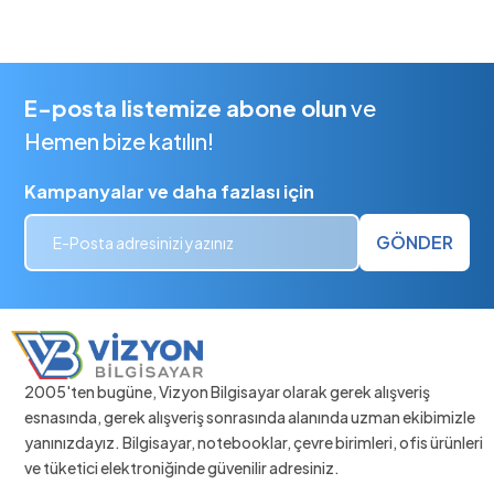
E-posta listemize abone olun
ve
Hemen bize katılın!
Kampanyalar ve daha fazlası için
GÖNDER
2005'ten bugüne, Vizyon Bilgisayar olarak gerek alışveriş
esnasında, gerek alışveriş sonrasında alanında uzman ekibimizle
yanınızdayız. Bilgisayar, notebooklar, çevre birimleri, ofis ürünleri
ve tüketici elektroniğinde güvenilir adresiniz.