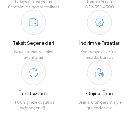
Türkiye’nin her yerine
Hemen Arayın
ücretsiz ve sigortalı teslimat
0216 550 4300
Taksit Seçenekleri
İndirim ve Fırsatlar
Uygun ödeme ve taksit
Kampanyalar ve özel
avantajları
fırsatlar burada
Ücretsiz İade
Orijinal Ürün
14 Gün içinde koşulsuz
Orijinal ürün garantisiyle
iade seçeneği.
güvendesiniz.