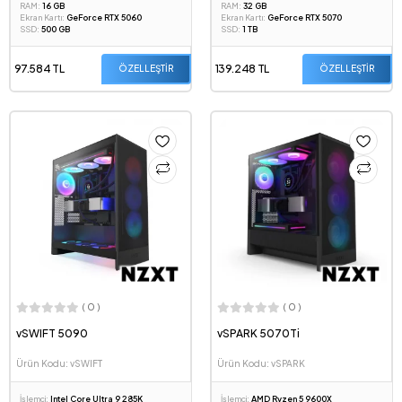
RAM:
16 GB
RAM:
32 GB
Ekran Kartı:
GeForce RTX 5060
Ekran Kartı:
GeForce RTX 5070
SSD:
500 GB
SSD:
1 TB
97.584 TL
139.248 TL
ÖZELLEŞTİR
ÖZELLEŞTİR
( 0 )
( 0 )
vSWIFT 5090
vSPARK 5070Ti
Ürün Kodu: vSWIFT
Ürün Kodu: vSPARK
İşlemci:
Intel Core Ultra 9 285K
İşlemci:
AMD Ryzen 5 9600X