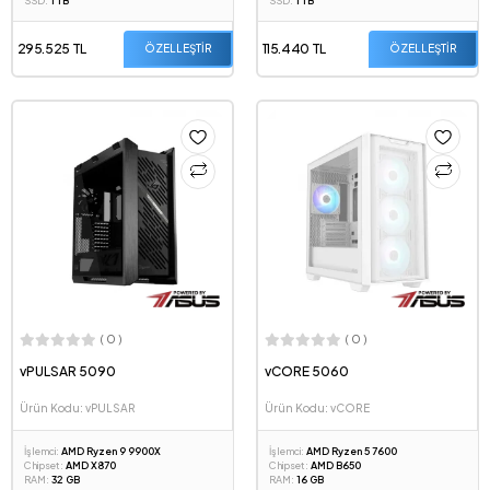
SSD:
1 TB
SSD:
1 TB
295.525 TL
115.440 TL
ÖZELLEŞTİR
ÖZELLEŞTİR
( 0 )
( 0 )
vPULSAR 5090
vCORE 5060
Ürün Kodu: vPULSAR
Ürün Kodu: vCORE
İşlemci:
AMD Ryzen 9 9900X
İşlemci:
AMD Ryzen 5 7600
Chipset:
AMD X870
Chipset:
AMD B650
RAM:
32 GB
RAM:
16 GB