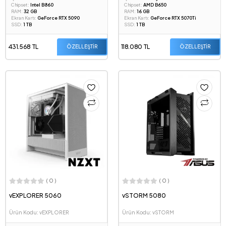
Chipset:
Intel B860
Chipset:
AMD B650
RAM:
32 GB
RAM:
16 GB
Ekran Kartı:
GeForce RTX 5090
Ekran Kartı:
GeForce RTX 5070Ti
SSD:
1 TB
SSD:
1 TB
431.568 TL
118.080 TL
ÖZELLEŞTİR
ÖZELLEŞTİR
( 0 )
( 0 )
vEXPLORER 5060
vSTORM 5080
Ürün Kodu: vEXPLORER
Ürün Kodu: vSTORM