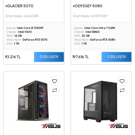
vGLACIER 5070
vODYSSEY 5080
Ürün Kodu: vGLACIER
Ürün Kodu: vODYSSEY
İşlemci:
Intel Core i5 13400F
İşlemci:
Intel Core Ultra 7 265K
Chipset:
Intel H610
Chipset:
Intel B860
RAM:
16 GB
RAM:
32 GB
Ekran Kartı:
GeForce RTX 5070
Ekran Kartı:
GeForce RTX 5080
SSD:
1 TB
SSD:
1 TB
93.216 TL
197.616 TL
ÖZELLEŞTİR
ÖZELLEŞTİR