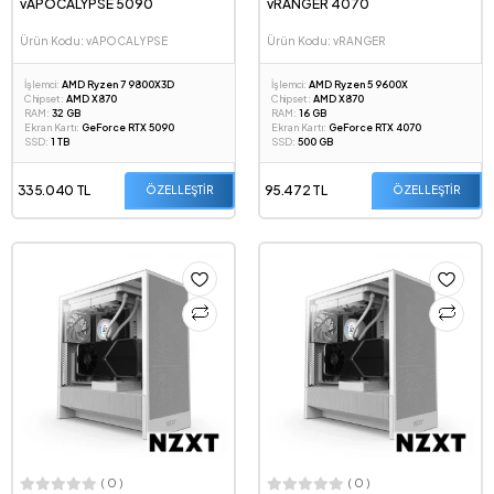
vAPOCALYPSE 5090
vRANGER 4070
Ürün Kodu: vAPOCALYPSE
Ürün Kodu: vRANGER
İşlemci:
AMD Ryzen 7 9800X3D
İşlemci:
AMD Ryzen 5 9600X
Chipset:
AMD X870
Chipset:
AMD X870
RAM:
32 GB
RAM:
16 GB
Ekran Kartı:
GeForce RTX 5090
Ekran Kartı:
GeForce RTX 4070
SSD:
1 TB
SSD:
500 GB
335.040 TL
95.472 TL
ÖZELLEŞTİR
ÖZELLEŞTİR
( 0 )
( 0 )