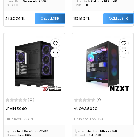
Ekran Kartı:
GeForce RTX 5090
Ekran Kartı:
GeForce RTX 5060
SSD:
1 TB
SSD:
1 TB
453.024 TL
80.160 TL
ÖZELLEŞTİR
ÖZELLEŞTİR
( 0 )
( 0 )
vRAIN 5060
vNOVA 5070
Ürün Kodu: vRAIN
Ürün Kodu: vNOVA
İşlemci:
Intel Core Ultra 7 265K
İşlemci:
Intel Core Ultra 7 265K
Chipset:
Intel B860
Chipset:
Intel B860