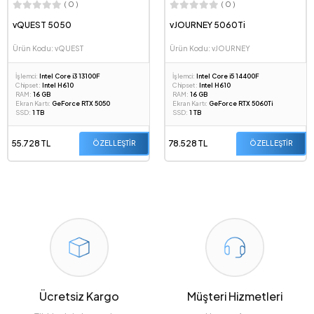
( 0 )
( 0 )
vQUEST 5050
vJOURNEY 5060Ti
Ürün Kodu: vQUEST
Ürün Kodu: vJOURNEY
İşlemci:
Intel Core i3 13100F
İşlemci:
Intel Core i5 14400F
Chipset:
Intel H610
Chipset:
Intel H610
RAM:
16 GB
RAM:
16 GB
Ekran Kartı:
GeForce RTX 5050
Ekran Kartı:
GeForce RTX 5060Ti
SSD:
1 TB
SSD:
1 TB
55.728 TL
78.528 TL
ÖZELLEŞTİR
ÖZELLEŞTİR
Ücretsiz Kargo
Müşteri Hizmetleri