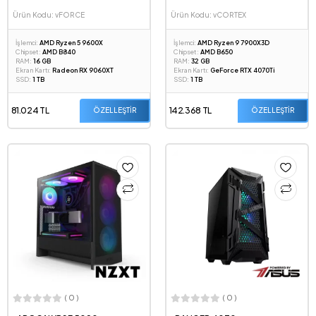
Ürün Kodu: vFORCE
Ürün Kodu: vCORTEX
İşlemci:
AMD Ryzen 5 9600X
İşlemci:
AMD Ryzen 9 7900X3D
Chipset:
AMD B840
Chipset:
AMD B650
RAM:
16 GB
RAM:
32 GB
Ekran Kartı:
Radeon RX 9060XT
Ekran Kartı:
GeForce RTX 4070Ti
SSD:
1 TB
SSD:
1 TB
81.024 TL
142.368 TL
ÖZELLEŞTİR
ÖZELLEŞTİR
( 0 )
( 0 )