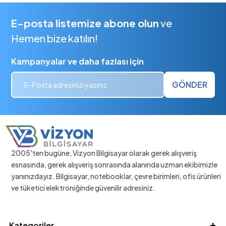
E-posta listemize abone olun
ve
Hemen bize katılın!
Kampanyalar ve daha fazlası için
GÖNDER
2005'ten bugüne, Vizyon Bilgisayar olarak gerek alışveriş
esnasında, gerek alışveriş sonrasında alanında uzman ekibimizle
yanınızdayız. Bilgisayar, notebooklar, çevre birimleri, ofis ürünleri
ve tüketici elektroniğinde güvenilir adresiniz.
Kategoriler