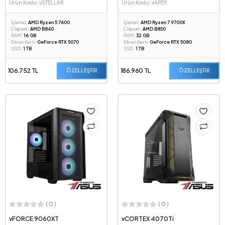
Ürün Kodu: vSTELLAR
Ürün Kodu: vAPEX
İşlemci:
AMD Ryzen 5 7600
İşlemci:
AMD Ryzen 7 9700X
Chipset:
AMD B840
Chipset:
AMD B850
RAM:
16 GB
RAM:
32 GB
Ekran Kartı:
GeForce RTX 5070
Ekran Kartı:
GeForce RTX 5080
SSD:
1 TB
SSD:
1 TB
106.752 TL
186.960 TL
ÖZELLEŞTİR
ÖZELLEŞTİR
( 0 )
( 0 )
vFORCE 9060XT
vCORTEX 4070Ti