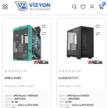
0
( 0 )
( 0 )
vMIKU 5080
vLUNA 5070Ti
Ürün Kodu: vMIKU 5080
Ürün Kodu: vLUNA
İşlemci:
AMD Ryzen 7 9800X3D
İşlemci:
AMD Ryzen 5 9600X
Chipset:
AMD X870
Chipset:
AMD B650
RAM:
32 GB
RAM:
16 GB
Ekran Kartı:
GeForce RTX 5080
Ekran Kartı:
GeForce RTX 5070Ti