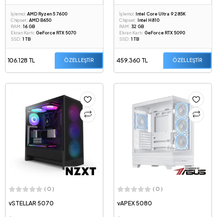
İşlemci:
AMD Ryzen 5 7600
İşlemci:
Intel Core Ultra 9 285K
Chipset:
AMD B650
Chipset:
Intel H810
RAM:
16 GB
RAM:
32 GB
Ekran Kartı:
GeForce RTX 5070
Ekran Kartı:
GeForce RTX 5090
SSD:
1 TB
SSD:
1 TB
106.128 TL
459.360 TL
ÖZELLEŞTİR
ÖZELLEŞTİR
( 0 )
( 0 )
vSTELLAR 5070
vAPEX 5080