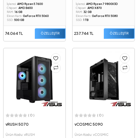
İşlemci:
AMD Ryzen 5 7600
İşlemci:
AMD Ryzen 7 9800X3D
Chipset:
AMD B650
Chipset:
AMD X870
RAM:
16 GB
RAM:
32 GB
Ekran Kartı:
GeForce RTX 5060
Ekran Kartı:
GeForce RTX 5080
SSD:
500 GB
SSD:
1 TB
74.064 TL
237.744 TL
ÖZELLEŞTİR
ÖZELLEŞTİR
( 0 )
( 0 )
vRUSH 5070
vCOSMIC 5090
Ürün Kodu: vRUSH
Ürün Kodu: vCOSMIC