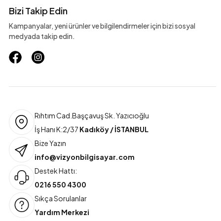
Bizi Takip Edin
Kampanyalar, yeni ürünler ve bilgilendirmeler için bizi sosyal
medyada takip edin.
Rıhtım Cad.Başçavuş Sk. Yazıcıoğlu
İş Hanı K:2/37
Kadıköy / İSTANBUL
Bize Yazın
info@vizyonbilgisayar.com
Destek Hattı:
0216 550 4300
Sıkça Sorulanlar
Yardım Merkezi