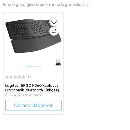
En son gezdiğiniz ürünleri burada görebilirsiniz.
( 0 )
Logitech ERGO K860 Kablosuz
Ergonomik Bluetooth Türkçe Q
Klavye
Ürün Kodu: 920-010109
Gelince Haber Ver