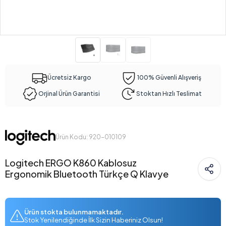
Ücretsiz Kargo
100% Güvenli Alışveriş
Orjinal Ürün Garantisi
Stoktan Hızlı Teslimat
Ürün Kodu: 920-010109
Logitech ERGO K860 Kablosuz
Ergonomik Bluetooth Türkçe Q Klavye
Ürün stokta bulunmamaktadır.
Stok Yenilendiğinde İlk Sizin Haberiniz Olsun!