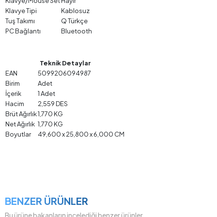
Klavye/Mouse Set
Hayır
Klavye Tipi
Kablosuz
Tuş Takımı
Q Türkçe
PC Bağlantı
Bluetooth
Teknik Detaylar
EAN
5099206094987
Birim
Adet
İçerik
1 Adet
Hacim
2,559 DES
Brüt Ağırlık
1,770 KG
Net Ağırlık
1,770 KG
Boyutlar
49,600 x 25,800 x 6,000 CM
BENZER ÜRÜNLER
Bu ürüne bakanların incelediği benzer ürünler