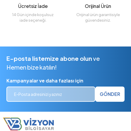
Ücretsiz İade
Orijinal Ürün
14 Gün içinde koşulsuz
Orijinal ürün garantisiyle
iade seçeneği.
güvendesiniz.
E-posta listemize abone olun
ve
Hemen bize katılın!
Kampanyalar ve daha fazlası için
GÖNDER