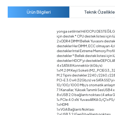
Ürün Bilgileri
Teknik Özellikle
yonga setiIntel H610CPU DESTEĞİLGA1700
için destek * CPU destek listesi iç
2 x DDR4 DIMM Bellek Yuvasını destek
destekler Her DIMM, ECC olmayan 
destekler Intel Extreme Memory Profil
destekler * Bellek destek listesi iç
destekler HDCP'yi desteklerDEPOLAMAK
4 x SATA III Konnektör (6Gb/s)
1 x M.2 (M Key) Soketi (M2_PCIEG3_3
M.2 Tipini destekler 2240 /2260 /2
PCI-E 3.0 x4 (32Gb/s) ve SATA SSD'yi 
10/ 100/ 1000 Mb/s otomatik anlaşm
7.1 Kanallar, Yüksek Tanımlı SesUSB4 x 
8 x USB 2.0 bağlantı noktası (4 arka 
1x PCIe 4.0 x16 YuvasıARKA G/Ç1 x PS
1 x HDMI
1 x VGA Bağlantı Noktası
2 x USB 3.2 (Gen1) bağlantı noktası