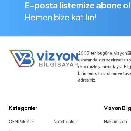
E-posta listemize abone o
Hemen bize katılın!
2005'ten bugüne, Vizyon Bil
esnasında, gerek alışveriş 
ekibimizle yanınızdayız. Bil
birimleri, ofis ürünleri ve tü
adresiniz.
Kategoriler
Vizyon Bil
OEM Paketler
Notebooklar
Hakkımızda