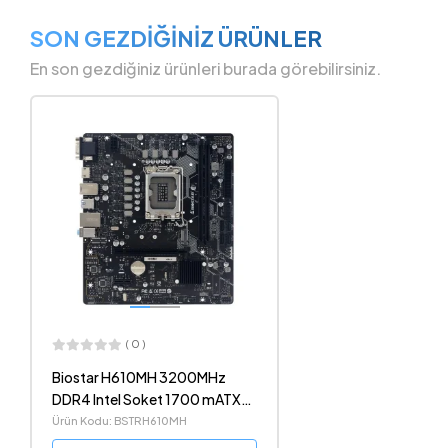
SON GEZDİĞİNİZ ÜRÜNLER
En son gezdiğiniz ürünleri burada görebilirsiniz.
( 0 )
Biostar H610MH 3200MHz
DDR4 Intel Soket 1700 mATX
Anakart
Ürün Kodu: BSTRH610MH