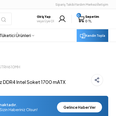
Sipariş Takibi
Yardım Merkezi
İletişim
0
Giriş Yap
Sepetim
veya Üye Ol
0 TL
Tüketici Ürünleri
Kendin Topla
BSTRH610MH
 DDR4 Intel Soket 1700 mATX
maktadır.
Gelince Haber Ver
Sizin Haberiniz Olsun!