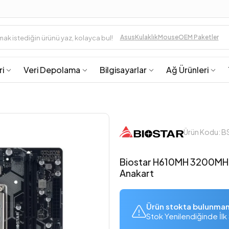
Asus
Kulaklık
Mouse
OEM Paketler
ri
Veri Depolama
Bilgisayarlar
Ağ Ürünleri
Ürün Kodu: 
Biostar H610MH 3200MHz
Anakart
Ürün stokta bulunma
Stok Yenilendiğinde İlk 