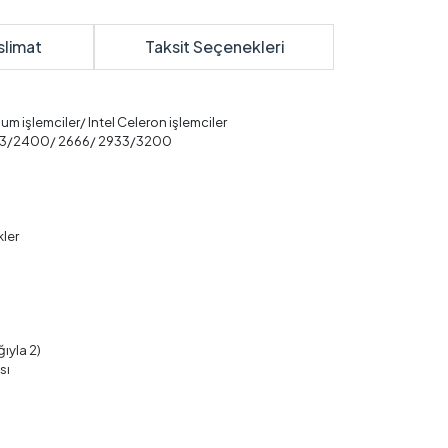
slimat
Taksit Seçenekleri
um işlemciler/ Intel Celeron işlemciler
/2133/2400/ 2666/ 2933/3200
kler
ğıyla 2)
sı