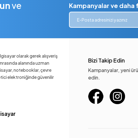
lun
ve
Kampanyalar ve daha fa
gisayar olarak gerek alışveriş
Bizi Takip Edin
sonrasında alanında uzman
Kampanyalar, yeni ürü
gisayar, notebooklar, çevre
ketici elektroniğinde güvenilir
edin.
gisayar