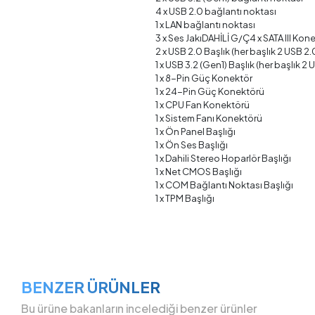
4 x USB 2.0 bağlantı noktası
1 x LAN bağlantı noktası
3 x Ses JakıDAHİLİ G/Ç4 x SATA III Kon
2 x USB 2.0 Başlık (her başlık 2 USB 2
1 x USB 3.2 (Gen1) Başlık (her başlık 2
1 x 8-Pin Güç Konektör
1 x 24-Pin Güç Konektörü
1 x CPU Fan Konektörü
1 x Sistem Fanı Konektörü
1 x Ön Panel Başlığı
1 x Ön Ses Başlığı
1 x Dahili Stereo Hoparlör Başlığı
1 x Net CMOS Başlığı
1 x COM Bağlantı Noktası Başlığı
1 x TPM Başlığı
BENZER ÜRÜNLER
Bu ürüne bakanların incelediği benzer ürünler