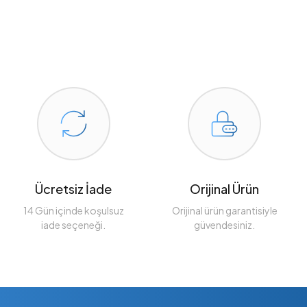
Ücretsiz İade
Orijinal Ürün
14 Gün içinde koşulsuz
Orijinal ürün garantisiyle
iade seçeneği.
güvendesiniz.