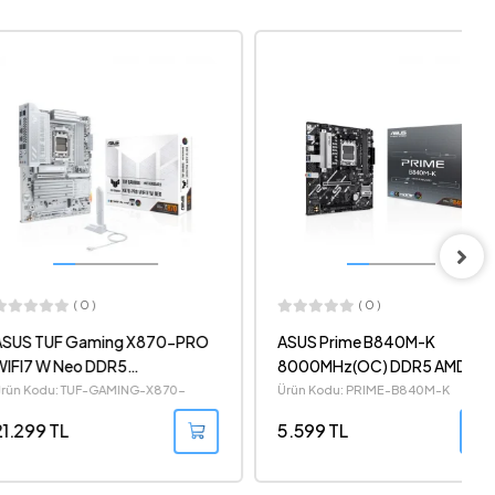
( 0 )
( 0 )
 Gaming X870-PRO
ASUS Prime B840M-K
Neo DDR5
8000MHz(OC) DDR5 AMD
OC) AMD Soket AM5
Soket AM5 ATX Anakart
 TUF-GAMING-X870-
Ürün Kodu: PRIME-B840M-K
-W-NEO
 Anakart
L
5.599 TL