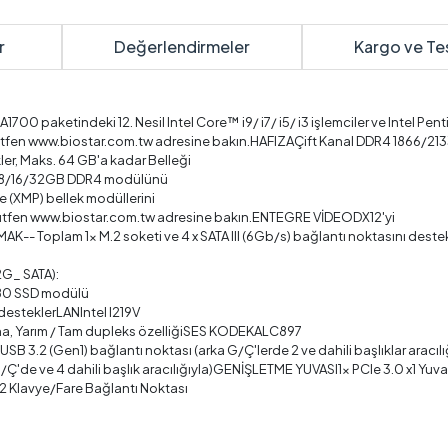
r
Değerlendirmeler
Kargo ve Te
 paketindeki 12. Nesil Intel Core™ i9/ i7/ i5/ i3 işlemciler ve Intel Penti
in lütfen www.biostar.com.tw adresine bakın.HAFIZAÇift Kanal DDR4 1866
ler, Maks. 64 GB'a kadar Belleği
4/8/16/32GB DDR4 modülünü
e (XMP) bellek modüllerini
in lütfen www.biostar.com.tw adresine bakın.ENTEGRE VİDEODX12'yi
-- Toplam 1x M.2 soketi ve 4 x SATA III (6Gb/s) bağlantı noktasını deste
2G_ SATA):
280 SSD modülü
desteklerLANIntel I219V
a, Yarım / Tam dupleks özelliğiSES KODEKALC897
USB 3.2 (Gen1) bağlantı noktası (arka G/Ç'lerde 2 ve dahili başlıklar aracılı
G/Ç'de ve 4 dahili başlık aracılığıyla)GENİŞLETME YUVASI1x PCIe 3.0 x1 Yuva
/2 Klavye/Fare Bağlantı Noktası