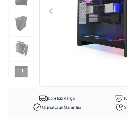
Ücretsiz Kargo
1
Orjinal Ürün Garantisi
S