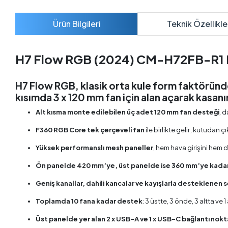
Ürün Bilgileri
Teknik Özellikle
H7 Flow RGB (2024) CM-H72FB-R1 Mi
H7 Flow RGB, klasik orta kule form faktöründ
kısımda 3 x 120 mm fan için alan açarak kasa
Alt kısma monte edilebilen üç adet 120 mm fan desteği
, 
F360 RGB Core tek çerçeveli fan
ile birlikte gelir; kutuda
Yüksek performanslı mesh paneller
, hem hava girişini hem 
Ön panelde 420 mm’ye, üst panelde ise 360 mm’ye kadar
Geniş kanallar, dahili kancalar ve kayışlarla desteklenen 
Toplamda 10 fana kadar destek
: 3 üstte, 3 önde, 3 altta ve 
Üst panelde yer alan 2 x USB-A ve 1 x USB-C bağlantı nokt