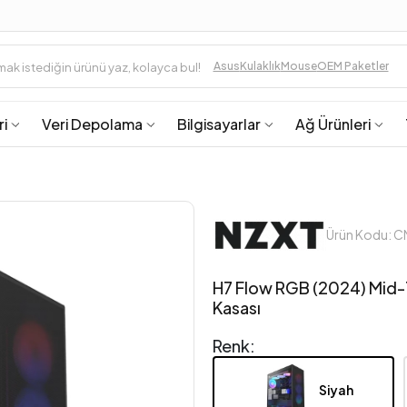
Asus
Kulaklık
Mouse
OEM Paketler
ri
Veri Depolama
Bilgisayarlar
Ağ Ürünleri
Ürün Kodu: 
H7 Flow RGB (2024) Mid-T
Kasası
Renk:
Siyah