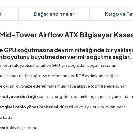
r
Değerlendirmeler
Kargo ve Te
d-Tower Airflow ATX Bilgisayar Kasas
e GPU soğutmasına devrim niteliğinde bir yaklaşı
nın boyutunu büyütmeden verimli soğutma sağlar.
dar orta kule yapısını korurken GPU için doğrudan soğutma sunar.
n çıkar çıkmaz üstün soğutma performansı ve RGB aydınlatma sağlar.
de çıkışını optimize ederek maksimum hava akışı ve toz filtreleme sunar.
 radyatör desteği
, güçlü sıvı soğutma çözümleri için geniş uyumluluk sa
sezgisel kablo yönetim sistemi
, düzenli ve kolay kurulum imkânı verir.
1 arkada.
ası
, kolay erişim sunar.