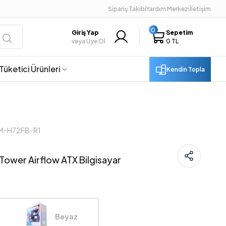
Sipariş Takibi
Yardım Merkezi
İletişim
0
Giriş Yap
Sepetim
veya Üye Ol
0 TL
Tüketici Ürünleri
Kendin Topla
CM-H72FB-R1
ower Airflow ATX Bilgisayar
Beyaz