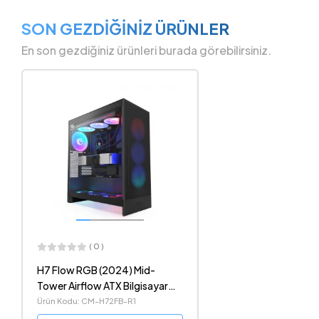
SON GEZDİĞİNİZ ÜRÜNLER
En son gezdiğiniz ürünleri burada görebilirsiniz.
( 0 )
H7 Flow RGB (2024) Mid-
Tower Airflow ATX Bilgisayar
Kasası
Ürün Kodu: CM-H72FB-R1