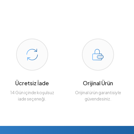
Ücretsiz İade
Orijinal Ürün
14 Gün içinde koşulsuz
Orijinal ürün garantisiyle
iade seçeneği.
güvendesiniz.