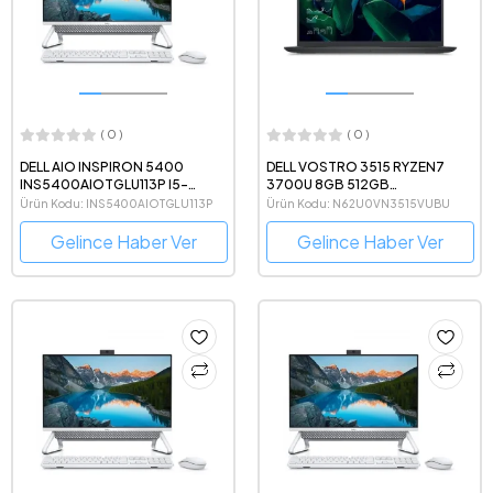
( 0 )
( 0 )
DELL AIO INSPIRON 5400
DELL VOSTRO 3515 RYZEN7
INS5400AIOTGLU113P I5-
3700U 8GB 512GB
1135G7 8GB 1TB+512GB SSD
15.6"UBUNTU AMD Radeon Vega
Ürün Kodu: INS5400AIOTGLU113P
Ürün Kodu: N62U0VN3515VUBU
23.8" W11H
10 N62U0VN3515VUBU
Gelince Haber Ver
Gelince Haber Ver