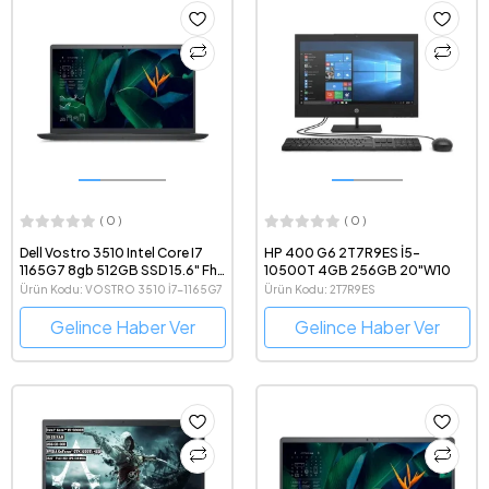
( 0 )
( 0 )
Dell Vostro 3510 Intel Core I7
HP 400 G6 2T7R9ES İ5-
1165G7 8gb 512GB SSD 15.6" Fhd
10500T 4GB 256GB 20"W10
Ubuntu Taşınabilir Bilgisayar
Ürün Kodu: VOSTRO 3510 İ7-1165G7
Ürün Kodu: 2T7R9ES
Gelince Haber Ver
Gelince Haber Ver