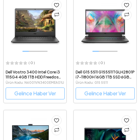
( 0 )
( 0 )
Dell Vostro 3400 Intel Core i3
Dell G15 5511 G155511TGLH2801P
1115G4 4GB 1TB HDD Freedos
i7-11800H 16GB 1TB SSD 6GB
14" FHD Taşınabilir Bilgisayar
GeForce RTX 3060 15.6" Full HD
Ürün Kodu: N6001VN3400EMEA01U
Ürün Kodu: G15 5511
N6001VN3400EMEA01U
Ubuntu Gaming Notebook
Gelince Haber Ver
Gelince Haber Ver