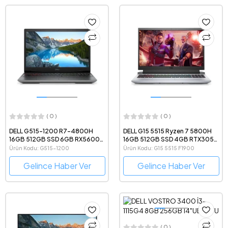
( 0 )
( 0 )
DELL G515-1200 R7-4800H
DELL G15 5515 Ryzen 7 5800H
16GB 512GB SSD 6GB RX5600M
16GB 512GB SSD 4GB RTX3050
15.6" W10H
15.6 FHD 120Hz Windows 10
Ürün Kodu: G515-1200
Ürün Kodu: G15 5515 F1900
Gelince Haber Ver
Gelince Haber Ver
( 0 )