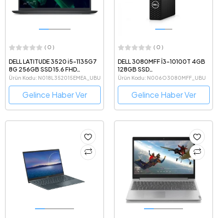
( 0 )
( 0 )
DELL LATITUDE 3520 i5-1135G7
DELL 3080MFF İ3-10100T 4GB
8G 256GB SSD 15.6 FHD
128GB SSD
UBUNTU
N006O3080MFF_UBUNTU
Ürün Kodu: N018L352015EMEA_UBU
Ürün Kodu: N006O3080MFF_UBU
Gelince Haber Ver
Gelince Haber Ver