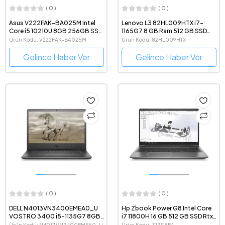
( 0 )
( 0 )
Asus V222FAK-BA025M Intel
Lenovo L3 82HL009HTX i7-
Core i5 10210U 8GB 256GB SSD
1165G7 8 GB Ram 512 GB SSD
Freedos 21.5" FHD All In One
15.6" Dizüstü Bilgisayar
Ürün Kodu: V222FAK-BA025M
Ürün Kodu: 82HL009HTX
Bilgisayar
Gelince Haber Ver
Gelince Haber Ver
( 0 )
( 0 )
DELL N4013VN3400EMEA0_U
Hp Zbook Power G8 Intel Core
VOSTRO 3400 i5-1135G7 8GB
i7 11800H 16 GB 512 GB SSD Rtx
512GB SSD 2GB MX330 14" DOS
A2000 Windows 10 Pro 15.6"
Ürün Kodu: N4013VN3400EMEA0_U
Ürün Kodu: 313S8EA