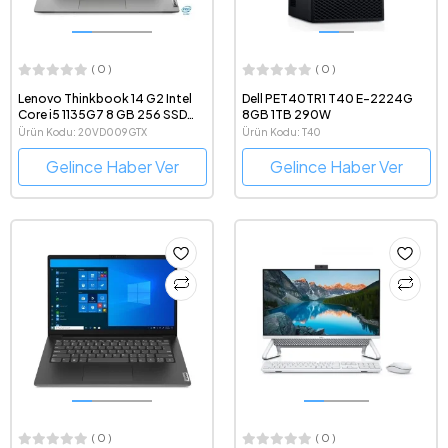
( 0 )
( 0 )
Lenovo Thinkbook 14 G2 Intel
Dell PET40TR1 T40 E-2224G
Core i5 1135G7 8 GB 256 SSD
8GB 1TB 290W
Windows 10 Pro 14" Taşınabilir
Ürün Kodu: 20VD009GTX
Ürün Kodu: T40
Bilgisayar 20VD009GTX
Gelince Haber Ver
Gelince Haber Ver
( 0 )
( 0 )