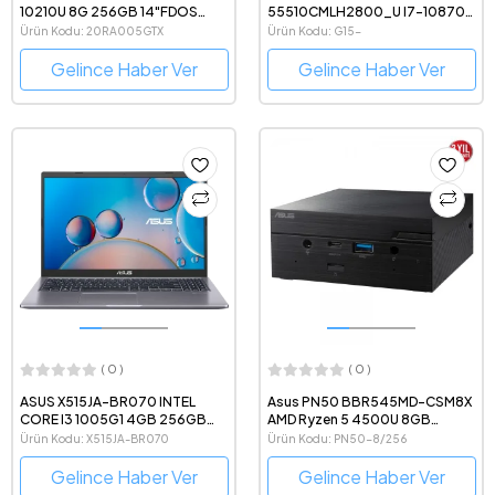
10210U 8G 256GB 14"FDOS
55510CMLH2800_U I7-10870
2GB RX640
16GB 1TB SSD 6GB RTX3060
Ürün Kodu: 20RA005GTX
Ürün Kodu: G15-
15.6 UBUNTU
55510CMLH2800_U
Gelince Haber Ver
Gelince Haber Ver
( 0 )
( 0 )
ASUS X515JA-BR070 INTEL
Asus PN50 BBR545MD-CSM8X
CORE I3 1005G1 4GB 256GB
AMD Ryzen 5 4500U 8GB
SSD FDOS 15.6"
256GB SSD Freedos Mini PC
Ürün Kodu: X515JA-BR070
Ürün Kodu: PN50-8/256
Gelince Haber Ver
Gelince Haber Ver