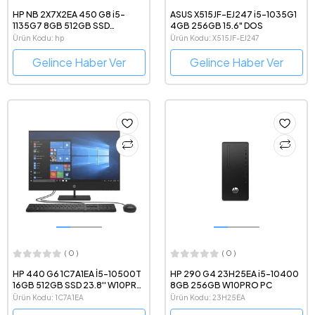
HP NB 2X7X2EA 450 G8 i5-
ASUS X515JF-EJ247 i5-1035G1
1135G7 8GB 512GB SSD
4GB 256GB 15.6" DOS
MX450/2GB 15.6 WIN10 PRO
Ürün Kodu: hp
Ürün Kodu: X515JF-EJ247
Gelince Haber Ver
Gelince Haber Ver
( 0 )
( 0 )
HP 440 G6 1C7A1EA İ5-10500T
HP 290 G4 23H25EA i5-10400
16GB 512GB SSD 23.8'' W10PRO
8GB 256GB W10PRO PC
AIO
Ürün Kodu: 1C7A1EA
Ürün Kodu: 23H25EA