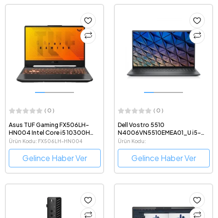
( 0 )
( 0 )
Asus TUF Gaming FX506LH-
Dell Vostro 5510
HN004 Intel Core i5 10300H
N4006VN5510EMEA01_U i5-
8GB 512GB SSD GTX1650
11300H 8GB 256GB SSD 2GB
Ürün Kodu: FX506LH-HN004
Ürün Kodu:
Freedos 15.6" FHD Taşınabilir
GeForce MX450 15.6" Full HD
N4006VN5510EMEA01_U
Oyuncu Bilgisayarı
Ubuntu Notebook
Gelince Haber Ver
Gelince Haber Ver