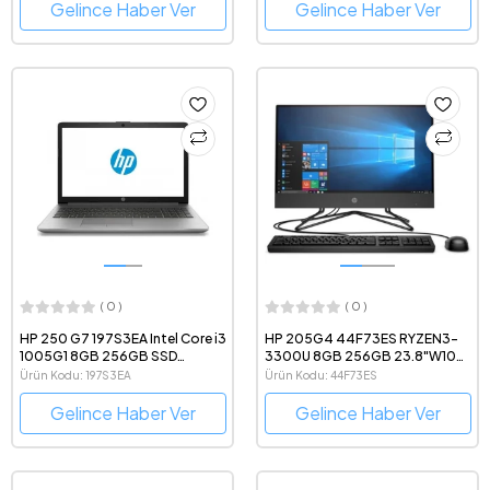
Gelince Haber Ver
Gelince Haber Ver
( 0 )
( 0 )
HP 250 G7 197S3EA Intel Core i3
HP 205G4 44F73ES RYZEN3-
1005G1 8GB 256GB SSD
3300U 8GB 256GB 23.8"W10
Freedos 15.6'' FHD Taşınabilir
AIO PC
Ürün Kodu: 197S3EA
Ürün Kodu: 44F73ES
Bilgisayar
Gelince Haber Ver
Gelince Haber Ver