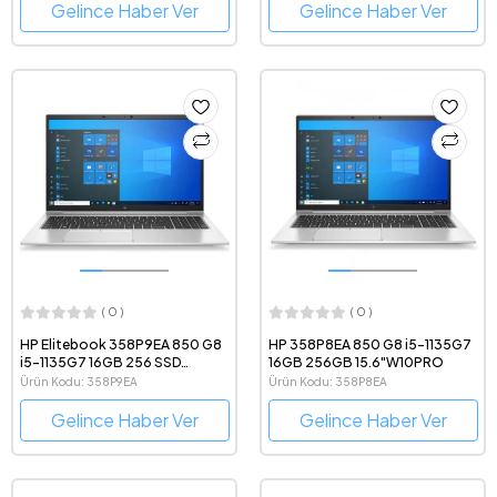
Gelince Haber Ver
Gelince Haber Ver
( 0 )
( 0 )
HP Elitebook 358P9EA 850 G8
HP 358P8EA 850 G8 i5-1135G7
i5-1135G7 16GB 256 SSD
16GB 256GB 15.6"W10PRO
15.6"W10P
Ürün Kodu: 358P9EA
Ürün Kodu: 358P8EA
Gelince Haber Ver
Gelince Haber Ver