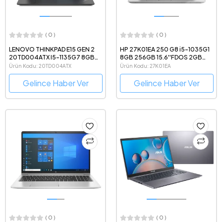
( 0 )
( 0 )
LENOVO THINKPAD E15 GEN 2
HP 27K01EA 250 G8 i5-1035G1
20TD004ATX I5-1135G7 8GB
8GB 256GB 15.6''FDOS 2GB
512GB SSD 15.6" W10P
MX130
Ürün Kodu: 20TD004ATX
Ürün Kodu: 27K01EA
Gelince Haber Ver
Gelince Haber Ver
( 0 )
( 0 )