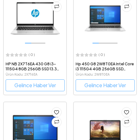
( 0 )
( 0 )
HP NB 2X7T6EA 430 G8 i3-
Hp 450 G8 2W8T0EA Intel Core
1115G4 8GB 256GB SSD 13.3
i3 1115G4 4GB 256GB SSD
FREEDOS
Windows 10 Pro 15.6" Taşınabilir
Ürün Kodu: 2X7T6EA
Ürün Kodu: 2W8T0EA
Bilgisayar
Gelince Haber Ver
Gelince Haber Ver