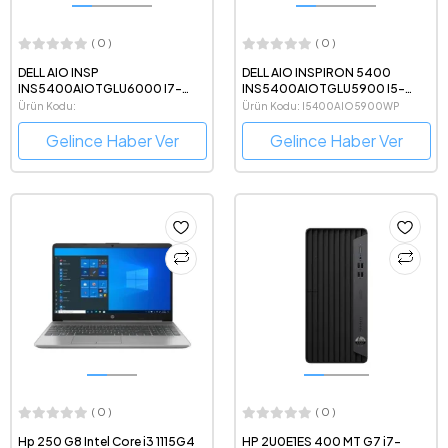
( 0 )
( 0 )
DELL AIO INSP
DELL AIO INSPIRON 5400
INS5400AIOTGLU6000 I7-
INS5400AIOTGLU5900 I5-
1165G7 16GB 1TB+256GB SSD
1135G7 8GB 512G SSD 23.8"
Ürün Kodu:
Ürün Kodu: I5400AIO5900WP
2GB 23.8"W11PRO +DOK
W11H +DOK
INS5400AIOTGLU6000PRO
Gelince Haber Ver
Gelince Haber Ver
( 0 )
( 0 )
Hp 250 G8 Intel Core i3 1115G4
HP 2U0E1ES 400 MT G7 i7-