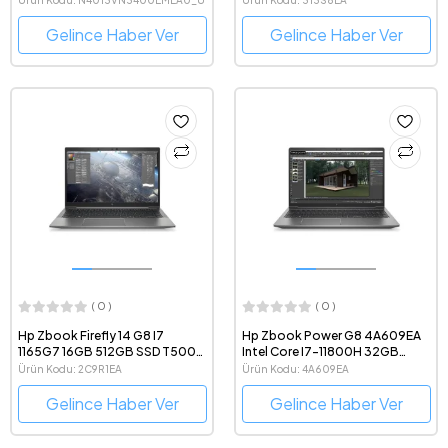
FHD Taşınabilir Iş Istasyonu
313S8EA
Gelince Haber Ver
Gelince Haber Ver
( 0 )
( 0 )
Hp Zbook Firefly 14 G8 I7
Hp Zbook Power G8 4A609EA
1165G7 16GB 512GB SSD T500
Intel Core I7-11800H 32GB
4GB Windows 10 Pro
1TBSSD T1200 W10P 15.6" Full
Ürün Kodu: 2C9R1EA
Ürün Kodu: 4A609EA
Dokunmatik 14" Taşınabilir
HD Taşınabilir Bilgisayar
Taşınabilir Bilgisayar 2C9R1EA
Gelince Haber Ver
Gelince Haber Ver