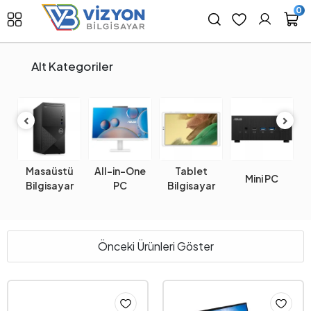
0
Alt Kategoriler
Masaüstü
All-in-One
Tablet
k
Mini PC
W
Bilgisayar
PC
Bilgisayar
Önceki Ürünleri Göster