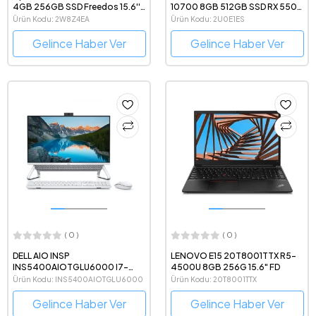
4GB 256GB SSD Freedos 15.6''
10700 8GB 512GB SSD RX 550X
Taşınabilir Bilgisayar 2W8Z4EA
4GB FREEDOS PC
Ürün Kodu: 2W8Z4EA
Ürün Kodu: 2U0E1ES
Gelince Haber Ver
Gelince Haber Ver
( 0 )
( 0 )
DELL AIO INSP
LENOVO E15 20T8001TTX R5-
INS5400AIOTGLU6000 I7-
4500U 8GB 256G 15.6" FD
1165G7 16GB 1TB+256GB SSD
Ürün Kodu: INS5400AIOTGLU6000
Ürün Kodu: 20T8001TTX
2GB 23.8"W11H +DOK
Gelince Haber Ver
Gelince Haber Ver