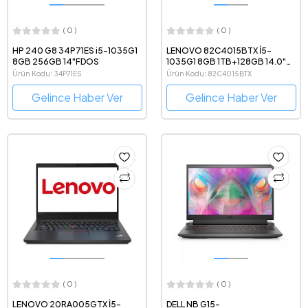
( 0 )
( 0 )
HP 240 G8 34P71ES i5-1035G1
LENOVO 82C4015BTX İ5-
8GB 256GB 14"FDOS
1035G1 8GB 1TB+128GB 14.0"
FDOS 2GB MX330
Ürün Kodu: 34P71ES
Ürün Kodu: 82C4015BTX
Gelince Haber Ver
Gelince Haber Ver
( 0 )
( 0 )
LENOVO 20RA005GTX İ5-
DELL NB G15-