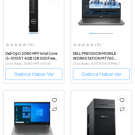
( 0 )
( 0 )
Dell Opti 3080 MFF Intel Core
DELL PRECISION MOBILE
i3-10105T 4GB 128 SSD Free
WORKSTATION M7760
Dos N206O3080MFF_U
XCTOP7760EMEA-1 i7-11850H
Ürün Kodu: 3080 MFF 10105T
Ürün Kodu: XCTOP7760EMEA-1
16G 512G 17"W10PRO
RTXA3000 Notebook
Gelince Haber Ver
Gelince Haber Ver