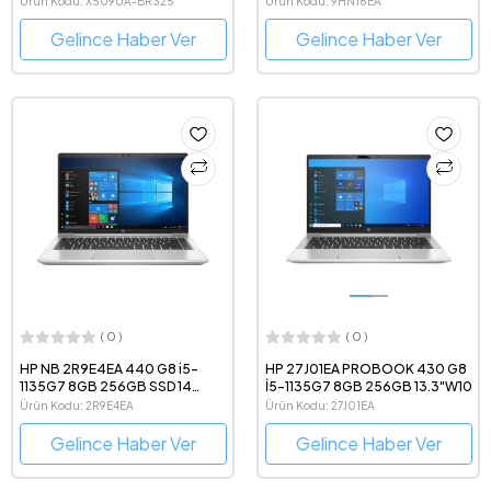
Ürün Kodu: X509UA-BR325
Ürün Kodu: 9HN16EA
Gelince Haber Ver
Gelince Haber Ver
( 0 )
( 0 )
HP NB 2R9E4EA 440 G8 i5-
HP 27J01EA PROBOOK 430 G8
1135G7 8GB 256GB SSD 14
İ5-1135G7 8GB 256GB 13.3"W10
WIN10 PRO
Ürün Kodu: 2R9E4EA
Ürün Kodu: 27J01EA
Gelince Haber Ver
Gelince Haber Ver