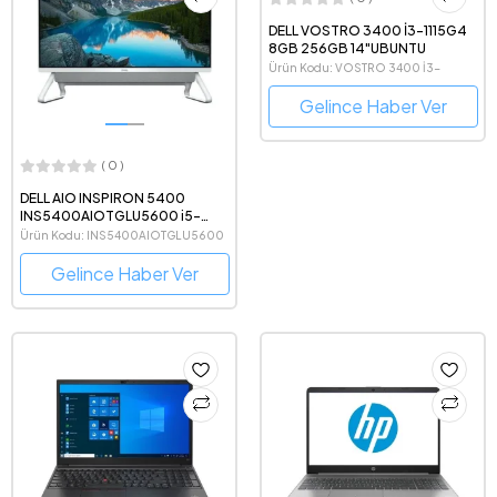
DELL VOSTRO 3400 İ3-1115G4
8GB 256GB 14"UBUNTU
Ürün Kodu: VOSTRO 3400 İ3-
1154G4
Gelince Haber Ver
( 0 )
DELL AIO INSPIRON 5400
INS5400AIOTGLU5600 i5-
1135G7 23.8 8G 1TB HDD 256G
Ürün Kodu: INS5400AIOTGLU5600
SSD MX330 2GVGA W10P
Gelince Haber Ver