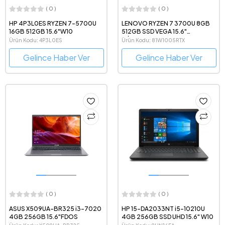
( 0 )
( 0 )
HP 4P3L0ES RYZEN 7-5700U
LENOVO RYZEN 7 3700U 8GB
16GB 512GB 15.6"W10
512GB SSD VEGA 15.6"
WİNDOWS 10 HOME
Ürün Kodu: 4P3L0ES
Ürün Kodu: 81W1005RTX
Gelince Haber Ver
Gelince Haber Ver
( 0 )
( 0 )
ASUS X509UA-BR325 i3-7020
HP 15-DA2033NT i5-10210U
4GB 256GB 15.6"FDOS
4GB 256GB SSD UHD 15.6" W10