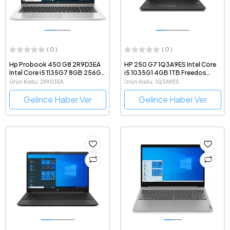
( 0 )
( 0 )
Hp Probook 450 G8 2R9D3EA
HP 250 G7 1Q3A9ES Intel Core
Intel Core i5 1135G7 8GB 256GB
i5 1035G1 4GB 1TB Freedos
SSD Windows 10 Pro 15.6" FHD
15.6" FHD Taşınabilir Bilgisayar
Ürün Kodu: 2R9D3EA
Ürün Kodu: 1Q3A9ES
Taşınabilir Bilgisayar
Gelince Haber Ver
Gelince Haber Ver