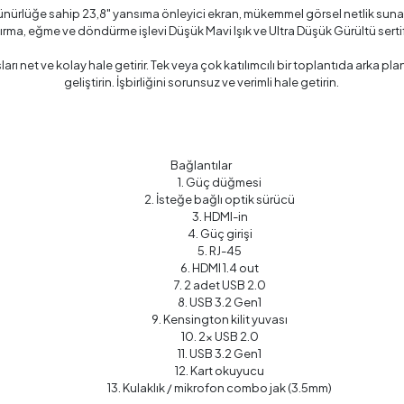
nürlüğe sahip 23,8" yansıma önleyici ekran, mükemmel görsel netlik suna
a, eğme ve döndürme işlevi Düşük Mavi Işık ve Ultra Düşük Gürültü sertifi
 net ve kolay hale getirir. Tek veya çok katılımcılı bir toplantıda arka p
geliştirin. İşbirliğini sorunsuz ve verimli hale getirin.
Bağlantılar
1. Güç düğmesi
2. İsteğe bağlı optik sürücü
3. HDMI-in
4. Güç girişi
5. RJ-45
6. HDMI 1.4 out
7. 2 adet USB 2.0
8. USB 3.2 Gen1
9. Kensington kilit yuvası
10. 2x USB 2.0
11. USB 3.2 Gen1
12. Kart okuyucu
13. Kulaklık / mikrofon combo jak (3.5mm)