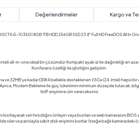
r
Değerlendirmeler
Kargo ve Te
CTX i5-1035G1 8GB 1TB HDD 256GB SSD 23.8" Full HD FreeDOS All In One
all-in-one ideal bir çözümdür. Kompakt ayak izi ile dağınıklığı en aza indiri
Konferans özelliği ile işbirliğini geliştirin.
ama ve 32MB’ye kadar DDR4 bellekle desteklenen V30a (24, Intel) hepsi bir ar
. Ayrıca, Modern Bekleme ile güç tüketimini minimum düzeyde tutacak, bi
VoIP erişimine izin vereceksiniz.
kısıtlayarak veri hırsızlığını önleyin veya bunları ve web kamerasını BIOS 
ilde siler ve parolayla sabit disk erişimini kısıtlar. İsteğe bağlı kameradaki 