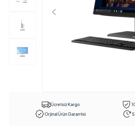
Ücretsiz Kargo
1
Orjinal Ürün Garantisi
S