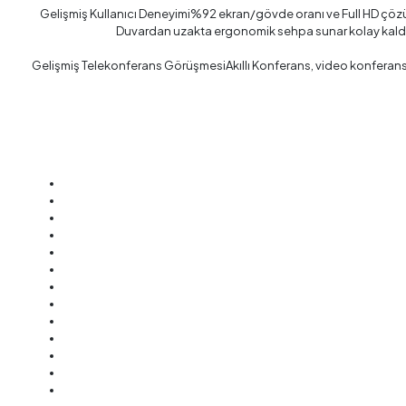
Gelişmiş Kullanıcı Deneyimi%92 ekran/gövde oranı ve Full HD çözü
Duvardan uzakta ergonomik sehpa sunar kolay kaldırm
Gelişmiş Telekonferans GörüşmesiAkıllı Konferans, video konferansları