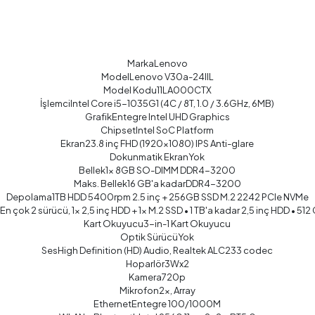
MarkaLenovo
ModelLenovo V30a-24IIL
Model Kodu11LA000CTX
İşlemciIntel Core i5-1035G1 (4C / 8T, 1.0 / 3.6GHz, 6MB)
GrafikEntegre Intel UHD Graphics
ChipsetIntel SoC Platform
Ekran23.8 inç FHD (1920x1080) IPS Anti-glare
Dokunmatik EkranYok
Bellek1x 8GB SO-DIMM DDR4-3200
Maks. Bellek16 GB'a kadarDDR4-3200
Depolama1TB HDD 5400rpm 2.5 inç + 256GB SSD M.2 2242 PCIe NVMe
çok 2 sürücü, 1x 2,5 inç HDD + 1x M.2 SSD • 1 TB'a kadar 2,5 inç HDD • 51
Kart Okuyucu3-in-1 Kart Okuyucu
Optik SürücüYok
SesHigh Definition (HD) Audio, Realtek ALC233 codec
Hoparlör3Wx2
Kamera720p
Mikrofon2x, Array
EthernetEntegre 100/1000M