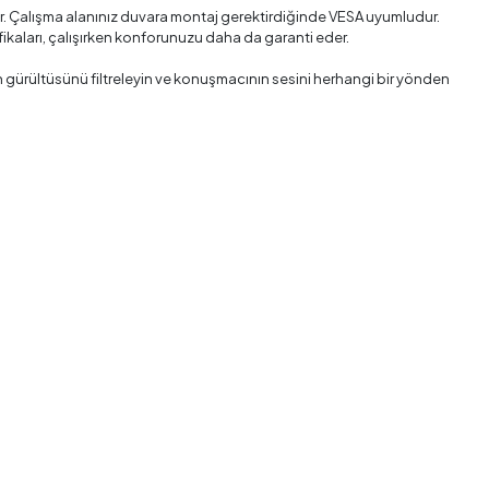
r. Çalışma alanınız duvara montaj gerektirdiğinde VESA uyumludur.
kaları, çalışırken konforunuzu daha da garanti eder.
lan gürültüsünü filtreleyin ve konuşmacının sesini herhangi bir yönden