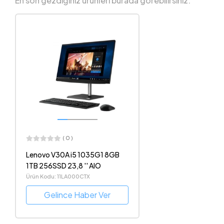
En son gezdiğiniz ürünleri burada görebilirsiniz.
( 0 )
Lenovo V30A i5 1035G1 8GB
1TB 256SSD 23,8 '' AIO
Ürün Kodu: 11LA000CTX
Gelince Haber Ver