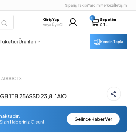
Sipariş Takibi
Yardım Merkezi
İletişim
0
Giriş Yap
Sepetim
veya Üye Ol
0 TL
Tüketici Ürünleri
Kendin Topla
11LA000CTX
GB 1TB 256SSD 23,8 '' AIO
maktadır.
Gelince Haber Ver
Sizin Haberiniz Olsun!