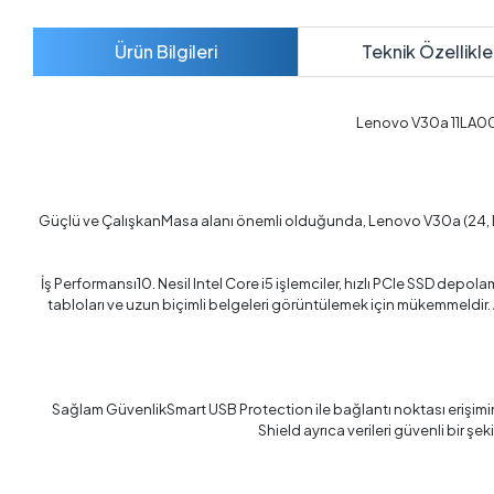
Ürün Bilgileri
Teknik Özellikle
Lenovo V30a 11LA000
Güçlü ve ÇalışkanMasa alanı önemli olduğunda, Lenovo V30a (24, Intel) 
İş Performansı10. Nesil Intel Core i5 işlemciler, hızlı PCIe SSD depol
tabloları ve uzun biçimli belgeleri görüntülemek için mükemmeldir
Sağlam GüvenlikSmart USB Protection ile bağlantı noktası erişimini 
Shield ayrıca verileri güvenli bir şek