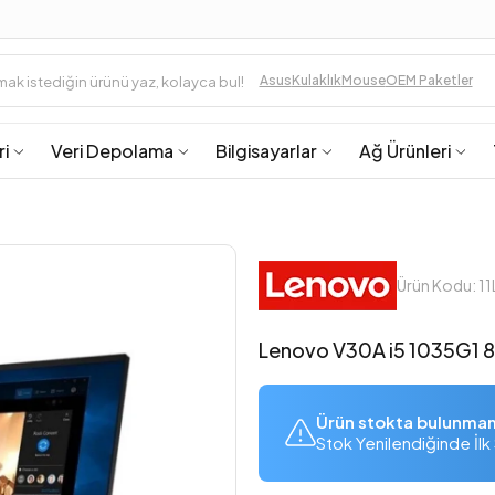
Asus
Kulaklık
Mouse
OEM Paketler
ri
Veri Depolama
Bilgisayarlar
Ağ Ürünleri
Ürün Kodu: 
Lenovo V30A i5 1035G1 8
Ürün stokta bulunma
Stok Yenilendiğinde İlk 