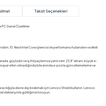
slimat
Taksit Seçenekleri
 PC Genel Özellikler
n, 10. Nesil Intel Core işlemcisi ile performansı hızlandırın ve Akıllı
ada, güçlüdür ve iş ihtiyaçlarınıza yanıt verir. 23,8" ekranı, büyük e-
lgisayar etkin olmadığında bile anında e-posta güncellemelerine ve
aracılığıyla devre dışı bırakmak için Lenovo Shield kullanın. Lenovo
özel deklanşörle gizliliğinizi koruyun.