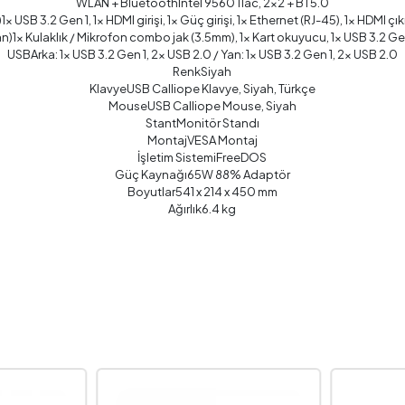
WLAN + BluetoothIntel 9560 11ac, 2x2 + BT5.0
1x USB 3.2 Gen 1, 1x HDMI girişi, 1x Güç girişi, 1x Ethernet (RJ-45), 1x HDMI çık
an)1x Kulaklık / Mikrofon combo jak (3.5mm), 1x Kart okuyucu, 1x USB 3.2 Ge
USBArka: 1x USB 3.2 Gen 1, 2x USB 2.0 / Yan: 1x USB 3.2 Gen 1, 2x USB 2.0
RenkSiyah
KlavyeUSB Calliope Klavye, Siyah, Türkçe
MouseUSB Calliope Mouse, Siyah
StantMonitör Standı
MontajVESA Montaj
İşletim SistemiFreeDOS
Güç Kaynağı65W 88% Adaptör
Boyutlar541 x 214 x 450 mm
Ağırlık6.4 kg