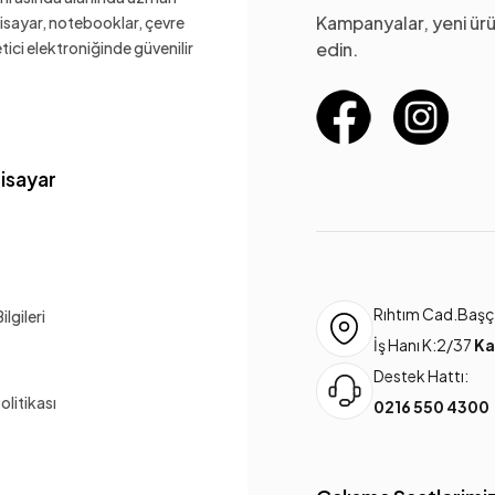
Kampanyalar, yeni ürü
gisayar, notebooklar, çevre
ketici elektroniğinde güvenilir
edin.
gisayar
Rıhtım Cad.Başça
lgileri
İş Hanı K:2/37
Ka
Destek Hattı:
Politikası
0216 550 4300