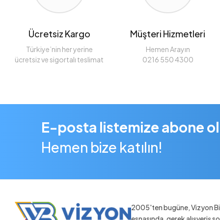
Ücretsiz Kargo
Müşteri Hizmetleri
Türkiye’nin her yerine
Hemen Arayın
ücretsiz ve sigortalı teslimat
0216 550 4300
E-posta listemize abone o
Hemen bize katılın!
2005'ten bugüne, Vizyon Bil
esnasında, gerek alışveriş 