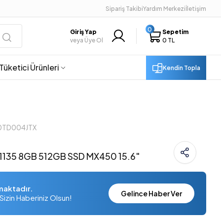
Sipariş Takibi
Yardım Merkezi
İletişim
0
Giriş Yap
Sepetim
veya Üye Ol
0 TL
Tüketici Ürünleri
Kendin Topla
20TD004JTX
5-1135 8GB 512GB SSD MX450 15.6"
maktadır.
Gelince Haber Ver
Sizin Haberiniz Olsun!