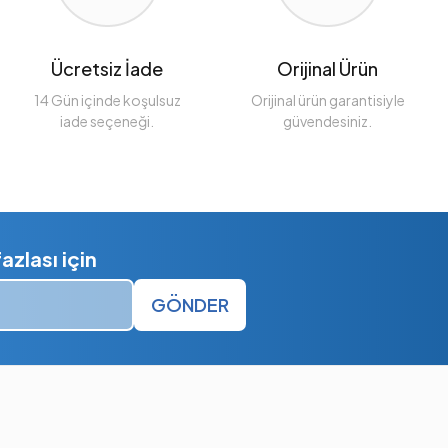
Ücretsiz İade
Orijinal Ürün
14 Gün içinde koşulsuz
Orijinal ürün garantisiyle
iade seçeneği.
güvendesiniz.
zlası için
GÖNDER