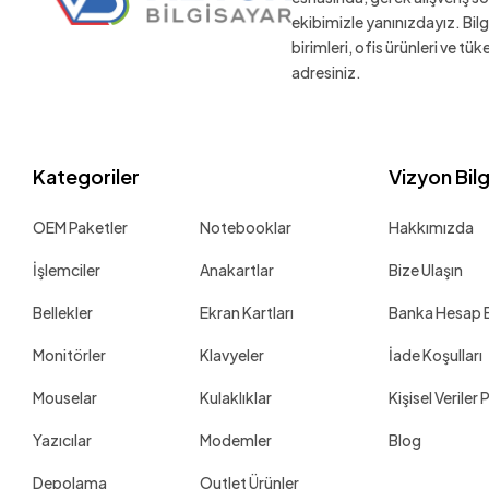
ekibimizle yanınızdayız. Bil
birimleri, ofis ürünleri ve tü
adresiniz.
Kategoriler
Vizyon Bil
OEM Paketler
Notebooklar
Hakkımızda
İşlemciler
Anakartlar
Bize Ulaşın
Bellekler
Ekran Kartları
Banka Hesap Bi
Monitörler
Klavyeler
İade Koşulları
Mouselar
Kulaklıklar
Kişisel Veriler 
Yazıcılar
Modemler
Blog
Depolama
Outlet Ürünler