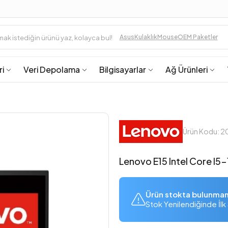
Asus
Kulaklık
Mouse
OEM Paketler
ri
Veri Depolama
Bilgisayarlar
Ağ Ürünleri
Ürün Kodu: 
Lenovo E15 Intel Core I
Ürün stokta bulunma
Stok Yenilendiğinde İlk 