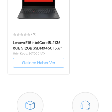
( 0 )
Lenovo E15 Intel Core I5-1135
8GB 512GB SSD MX450 15.6"
Ürün Kodu: 20TD004JTX
Gelince Haber Ver