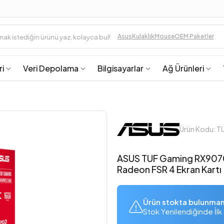
Asus
Kulaklık
Mouse
OEM Paketler
ri
Veri Depolama
Bilgisayarlar
Ağ Ürünleri
Ürün Kodu:
ASUS TUF Gaming RX9070
Radeon FSR 4 Ekran Kartı
Ürün stokta bulunma
Stok Yenilendiğinde İlk 