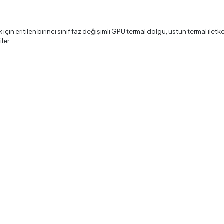
çin eritilen birinci sınıf faz değişimli GPU termal dolgu, üstün termal iletke
ler.