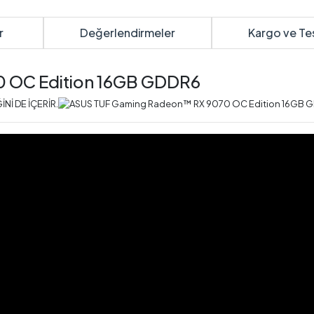
r
Değerlendirmeler
Kargo ve Te
 OC Edition 16GB GDDR6