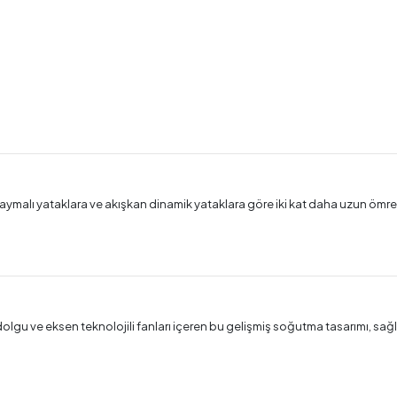
kaymalı yataklara ve akışkan dinamik yataklara göre iki kat daha uzun ömre
u ve eksen teknolojili fanları içeren bu gelişmiş soğutma tasarımı, sağlam 