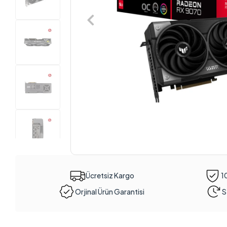
Ücretsiz Kargo
1
Orjinal Ürün Garantisi
S