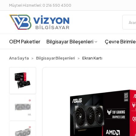
Müşteri Hizmetleri: 0 216 550 4300
OEM Paketler
Bilgisayar Bileşenleri
Çevre Birimle
Ana Sayfa
Bilgisayar Bileşenleri
Ekran Kartı