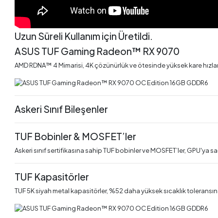
Uzun Süreli Kullanım için Üretildi.
ASUS TUF Gaming Radeon™ RX 9070
AMD RDNA™ 4 Mimarisi, 4K çözünürlük ve ötesinde yüksek kare hızları
Askeri Sınıf Bileşenler
TUF Bobinler & MOSFET’ler
Askeri sınıf sertifikasına sahip TUF bobinler ve MOSFET’ler, GPU'ya sağ
TUF Kapasitörler
TUF 5K siyah metal kapasitörler, %52 daha yüksek sıcaklık toleransın