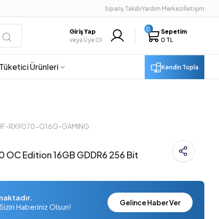
Sipariş Takibi
Yardım Merkezi
İletişim
0
Giriş Yap
Sepetim
veya Üye Ol
0 TL
Tüketici Ürünleri
Kendin Topla
 TUF-RX9070-O16G-GAMING
 OC Edition 16GB GDDR6 256 Bit
maktadır.
Gelince Haber Ver
Sizin Haberiniz Olsun!