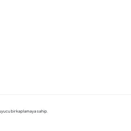
oruyucu bir kaplamaya sahip.