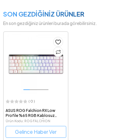
SON GEZDİĞİNİZ ÜRÜNLER
En son gezdiğiniz ürünleri burada görebilirsiniz.
( 0 )
ASUS ROG Falchion RX Low
Profile %65 RGB Kablosuz
Mekanik Red Switch İngilizce
Ürün Kodu: ROG FALCHION
Beyaz TKL Gaming Klavye
RX/WL/LP/RD/UK
Gelince Haber Ver