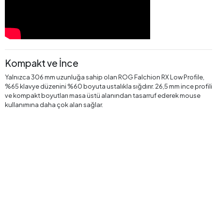
Kompakt ve İnce
Yalnızca 306 mm uzunluğa sahip olan ROG Falchion RX Low Profile,
%65 klavye düzenini %60 boyuta ustalıkla sığdırır. 26,5 mm ince profili
ve kompakt boyutları masa üstü alanından tasarruf ederek mouse
kullanımına daha çok alan sağlar.