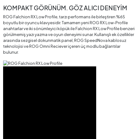
KOMPAKT GÖRÜNÜM. GÖZ ALICI DENEYİM
ROG Falchion RX Low Profile, tarzı performans ile birleştiren %65
boyutlu bir oyuncu klavyesidir. Tamamen yeni ROG RX Low-Profile
anahtarlar ve iki sönümleyici köpük ile Falchion RX Low Profile benzeri
görülmemiş yazı yazma ve oyun deneyimi sunar. Kullanışlı ek özellikler
arasında sezgisel dokunmatik panel, ROG SpeedNova kablosuz
teknolojisi ve ROG Omni Reciever içeren üç modlu bağlantılar
bulunur.