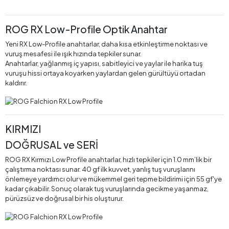
ROG RX Low-Profile Optik Anahtar
Yeni RX Low-Profile anahtarlar, daha kısa etkinleştirme noktası ve
vuruş mesafesi ile ışık hızında tepkiler sunar.
Anahtarlar, yağlanmış iç yapısı, sabitleyici ve yaylar ile harika tuş
vuruşu hissi ortaya koyarken yaylardan gelen gürültüyü ortadan
kaldırır.
KIRMIZI
DOĞRUSAL ve SERİ
ROG RX Kırmızı Low Profile anahtarlar, hızlı tepkiler için 1.0 mm’lik bir
çalıştırma noktası sunar. 40 gf ilk kuvvet, yanlış tuş vuruşlarını
önlemeye yardımcı olur ve mükemmel geri tepme bildirimi için 55 gf'ye
kadar çıkabilir. Sonuç olarak tuş vuruşlarında gecikme yaşanmaz,
pürüzsüz ve doğrusal bir his oluşturur.