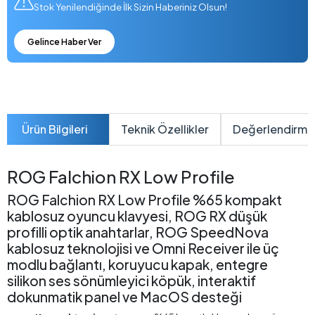
Stok Yenilendiğinde İlk Sizin Haberiniz Olsun!
Gelince Haber Ver
Ürün Bilgileri
Teknik Özellikler
Değerlendirme
ROG Falchion RX Low Profile
ROG Falchion RX Low Profile %65 kompakt
kablosuz oyuncu klavyesi, ROG RX düşük
profilli optik anahtarlar, ROG SpeedNova
kablosuz teknolojisi ve Omni Receiver ile üç
modlu bağlantı, koruyucu kapak, entegre
silikon ses sönümleyici köpük, interaktif
dokunmatik panel ve MacOS desteği