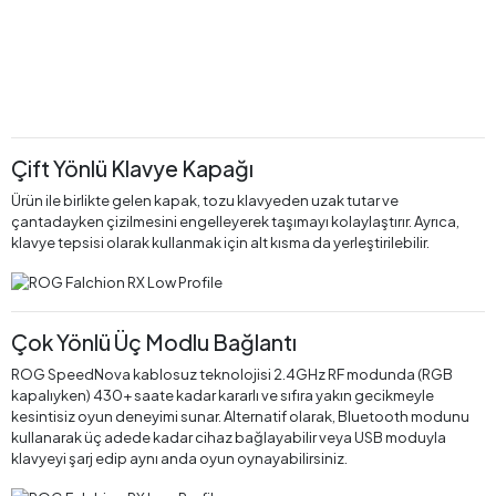
Çift Yönlü Klavye Kapağı
Ürün ile birlikte gelen kapak, tozu klavyeden uzak tutar ve
çantadayken çizilmesini engelleyerek taşımayı kolaylaştırır. Ayrıca,
klavye tepsisi olarak kullanmak için alt kısma da yerleştirilebilir.
Çok Yönlü Üç Modlu Bağlantı
ROG SpeedNova kablosuz teknolojisi 2.4GHz RF modunda (RGB
kapalıyken) 430+ saate kadar kararlı ve sıfıra yakın gecikmeyle
kesintisiz oyun deneyimi sunar. Alternatif olarak, Bluetooth modunu
kullanarak üç adede kadar cihaz bağlayabilir veya USB moduyla
klavyeyi şarj edip aynı anda oyun oynayabilirsiniz.