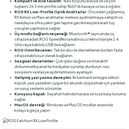
Kompakt ve ince tasarım:
%65 boyutlu klavye ok ve yön
tuşlarını 26,5 mm profile sahip %60’lık kasaya ustaca sığdırır.
ROG RX Low-Profile Optik Anahtarlar:
Önceden yağlanmış
RX Kırmızı ve Mavi anahtarlar, merkezi aydınlatmaya sahiptir ve
neredeyse sıfıra yakın geri tepme gecikmesiyle kararlı tuş
vuruşları yapmanızı sağlar.
Üç modlu bağlantı seçeneği:
Bluetooth® (aynı anda üç
cihaza kadar),ROG SpeedNova kablosuz teknolojisiyle 2.4
GHz veya kablolu USB ile bağlanın.
ROG Omni Receiver:
Tek bir alıcı ile desteklenen birden fazla
cihaza kablosuz olarak bağlanın.
Sezgisel denetimler:
Çok işlevi düğme ve interaktif
dokunmatik panel ile medyaları oynatıp durdurun, ses
seviyesini ve klavye aydınlatmasını ayarlayın.
Gelişmiş yazı yazma deneyimi:
İki katmanlı entegre silikon
köpük, yazı yazarken uygun bir akustik oluşturmak için yankıları
ve vuruş seslerini sönümler.
Koruyucu kapak:
Seyahat halinde hasara ve toza karşı koruma
sağlar.
MacOS desteği:
Windows ve MacOS modları arasında
kolayca geçiş yapın.