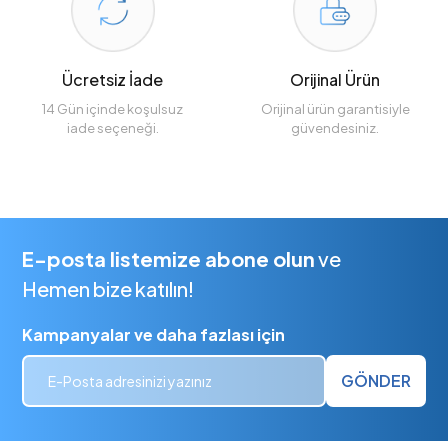
Ücretsiz İade
Orijinal Ürün
14 Gün içinde koşulsuz
Orijinal ürün garantisiyle
iade seçeneği.
güvendesiniz.
E-posta listemize abone olun
ve
Hemen bize katılın!
Kampanyalar ve daha fazlası için
GÖNDER