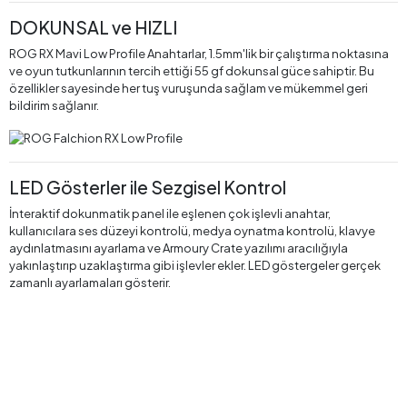
DOKUNSAL ve HIZLI
ROG RX Mavi Low Profile Anahtarlar, 1.5mm'lik bir çalıştırma noktasına
ve oyun tutkunlarının tercih ettiği 55 gf dokunsal güce sahiptir. Bu
özellikler sayesinde her tuş vuruşunda sağlam ve mükemmel geri
bildirim sağlanır.
LED Gösterler ile Sezgisel Kontrol
İnteraktif dokunmatik panel ile eşlenen çok işlevli anahtar,
kullanıcılara ses düzeyi kontrolü, medya oynatma kontrolü, klavye
aydınlatmasını ayarlama ve Armoury Crate yazılımı aracılığıyla
yakınlaştırıp uzaklaştırma gibi işlevler ekler. LED göstergeler gerçek
zamanlı ayarlamaları gösterir.