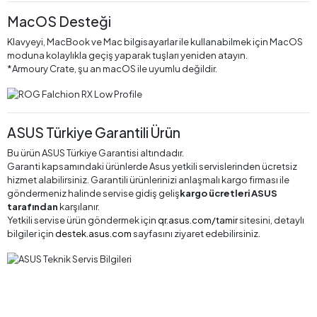
MacOS Desteği
Klavyeyi, MacBook ve Mac bilgisayarlar ile kullanabilmek için MacOS
moduna kolaylıkla geçiş yaparak tuşları yeniden atayın.
*Armoury Crate, şu an macOS ile uyumlu değildir.
ASUS Türkiye Garantili Ürün
Bu ürün ASUS Türkiye Garantisi altındadır.
Garanti kapsamındaki ürünlerde Asus yetkili servislerinden ücretsiz
hizmet alabilirsiniz. Garantili ürünlerinizi anlaşmalı kargo firması ile
göndermeniz halinde servise gidiş geliş
kargo ücretleri ASUS
tarafından
karşılanır.
Yetkili servise ürün göndermek için
qr.asus.com/tamir
sitesini, detaylı
bilgiler için
destek.asus.com
sayfasını ziyaret edebilirsiniz.