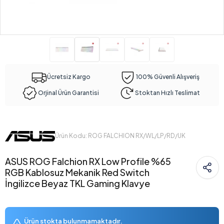
Ücretsiz Kargo
100% Güvenli Alışveriş
Orjinal Ürün Garantisi
Stoktan Hızlı Teslimat
Ürün Kodu: ROG FALCHION RX/WL/LP/RD/UK
ASUS ROG Falchion RX Low Profile %65
RGB Kablosuz Mekanik Red Switch
İngilizce Beyaz TKL Gaming Klavye
Ürün stokta bulunmamaktadır.