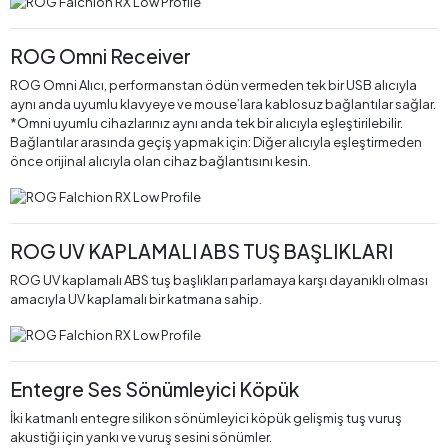
ROG Omni Receiver
ROG Omni Alıcı, performanstan ödün vermeden tek bir USB alıcıyla
aynı anda uyumlu klavyeye ve mouse’lara kablosuz bağlantılar sağlar.
*Omni uyumlu cihazlarınız aynı anda tek bir alıcıyla eşleştirilebilir.
Bağlantılar arasında geçiş yapmak için: Diğer alıcıyla eşleştirmeden
önce orijinal alıcıyla olan cihaz bağlantısını kesin.
ROG UV KAPLAMALI ABS TUŞ BAŞLIKLARI
ROG UV kaplamalı ABS tuş başlıkları parlamaya karşı dayanıklı olması
amacıyla UV kaplamalı bir katmana sahip.
Entegre Ses Sönümleyici Köpük
İki katmanlı entegre silikon sönümleyici köpük gelişmiş tuş vuruş
akustiği için yankı ve vuruş sesini sönümler.