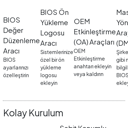
BIOS Ön
Ma
BIOS
OEM
Yükleme
Yön
Değer
Etkinleştirme
Logosu
Ara
Düzenleme
(OA) Araçları
Aracı
(DM
Aracı
OEM
Sistemlerinize
Şirke
Etkinleştirme
BIOS
özel bir ön
gibi 
anahtarı ekleyin
ayarlarınızı
yükleme
bilgil
veya kaldırın
özelleştirin
logosu
BIOS
ekleyin
ekle
Kolay Kurulum