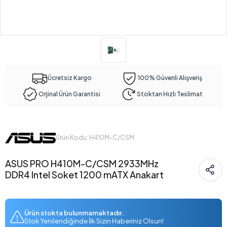
Ücretsiz Kargo
100% Güvenli Alışveriş
Orjinal Ürün Garantisi
Stoktan Hızlı Teslimat
Ürün Kodu: H410M-C/CSM
ASUS PRO H410M-C/CSM 2933MHz
DDR4 Intel Soket 1200 mATX Anakart
Ürün stokta bulunmamaktadır.
Stok Yenilendiğinde İlk Sizin Haberiniz Olsun!