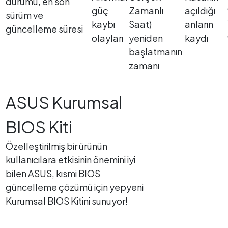
durumu, en son
güç
Zamanlı
açıldığı
sürüm ve
kaybı
Saat)
anların
güncelleme süresi
olayları
yeniden
kaydı
başlatmanın
zamanı
ASUS Kurumsal
BIOS Kiti
Özelleştirilmiş bir ürünün
kullanıcılara etkisinin önemini iyi
bilen ASUS, kısmi BIOS
güncelleme çözümü için yepyeni
Kurumsal BIOS Kitini sunuyor!