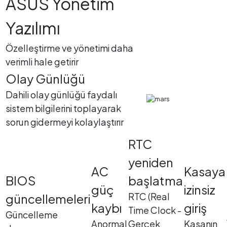
ASUS Yönetim
Yazılımı
Özelleştirme ve yönetimi daha
verimli hale getirir
Olay Günlüğü
Dahili olay günlüğü faydalı
sistem bilgilerini toplayarak
sorun gidermeyi kolaylaştırır
RTC
yeniden
AC
Kasaya
BIOS
başlatma
güç
izinsiz
RTC (Real
güncellemeleri
kaybı
giriş
Time Clock -
Güncelleme
Anormal
Gerçek
Kasanın