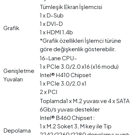
Tümleşik Ekran İşlemcisi
1 x D-Sub
1 x DVI-D
Grafik
1 x HDMI 1.4b
*Grafik özellikleri İşlemci türüne
göre değişkenlik gösterebilir.
16-Lane CPU-
1 x PCIe 3.0/2.0 x16 (x16 modu)
Genişletme
Intel® H410 Chipset
Yuvaları
1 x PCIe 3.0/2.0 x1
2 x PCI
Toplamda1 x M.2 yuvası ve 4 x SATA
6Gb/s yuvası destekler
Intel® B460 Chipset :
1 x M.2 Soket 3, M key ile Tip
Depolama
2242/2260/2280 depolama aygıtı