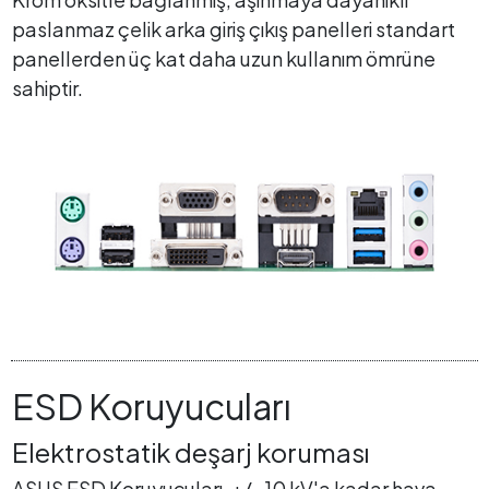
paslanmaz çelik arka giriş çıkış panelleri standart
panellerden üç kat daha uzun kullanım ömrüne
sahiptir.
ESD Koruyucuları
Elektrostatik deşarj koruması
ASUS ESD Koruyucuları, +/- 10 kV'a kadar hava