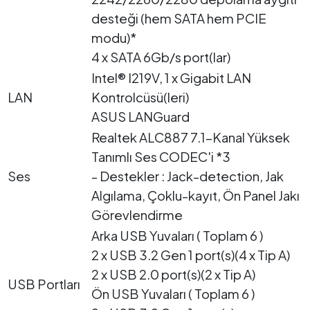
desteği (hem SATA hem PCIE
modu)*
4 x SATA 6Gb/s port(lar)
Intel® I219V, 1 x Gigabit LAN
LAN
Kontrolcüsü(leri)
ASUS LANGuard
Realtek ALC887 7.1-Kanal Yüksek
Tanımlı Ses CODEC'i *3
Ses
- Destekler : Jack-detection, Jak
Algılama, Çoklu-kayıt, Ön Panel Jakı
Görevlendirme
Arka USB Yuvaları ( Toplam 6 )
2 x USB 3.2 Gen 1 port(s)(4 x Tip A)
2 x USB 2.0 port(s)(2 x Tip A)
USB Portları
Ön USB Yuvaları ( Toplam 6 )