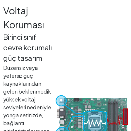
Voltaj
Koruması
Birinci sınıf
devre korumalı
güç tasarımı
Düzensiz veya
yetersiz güç
kaynaklarından
gelen beklenmedik
yüksek voltaj
seviyeleri nedeniyle
yonga setinizde,
bağlantı
girişlerinizde ve ses