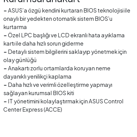
-
ASUS’a özgü kendini kurtaran BIOS teknolojisi ile
onaylı bir yedekten otomatik sistem BIOS’u
kurtarma
-
Özel LPC başlığı ve LCD ekranlı hata ayıklama
kartı ile daha hızlı sorun giderme
-
Detaylı sistem bilgilerini saklayıp yönetmek için
olay günlüğü
-
Anakartı zorlu ortamlarda koruyan neme
dayanıklı yenilikçi kaplama
-
Daha hızlı ve verimli özelleştirme yapmayı
sağlayan kurumsal BIOS kiti
-
IT yönetimini kolaylaştırmak için ASUS Control
Center Express (ACCE)