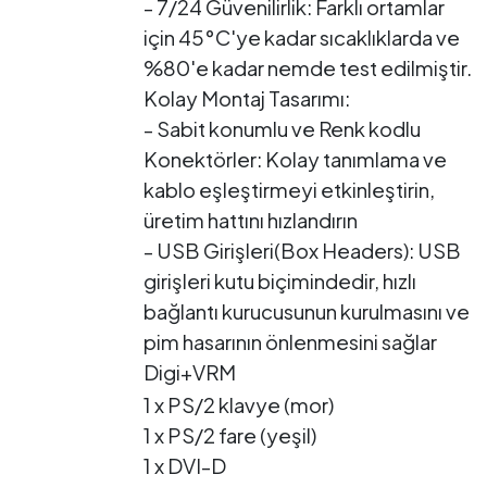
- 7/24 Güvenilirlik: Farklı ortamlar
için 45°C'ye kadar sıcaklıklarda ve
%80'e kadar nemde test edilmiştir.
Kolay Montaj Tasarımı:
- Sabit konumlu ve Renk kodlu
Konektörler: Kolay tanımlama ve
kablo eşleştirmeyi etkinleştirin,
üretim hattını hızlandırın
- USB Girişleri(Box Headers): USB
girişleri kutu biçimindedir, hızlı
bağlantı kurucusunun kurulmasını ve
pim hasarının önlenmesini sağlar
Digi+VRM
1 x PS/2 klavye (mor)
1 x PS/2 fare (yeşil)
1 x DVI-D