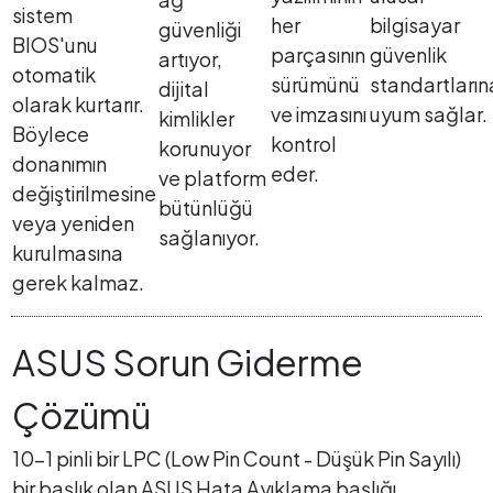
sistem
her
bilgisayar
güvenliği
BIOS'unu
parçasının
güvenlik
artıyor,
otomatik
sürümünü
standartların
dijital
olarak kurtarır.
ve imzasını
uyum sağlar.
kimlikler
Böylece
kontrol
korunuyor
donanımın
eder.
ve platform
değiştirilmesine
bütünlüğü
veya yeniden
sağlanıyor.
kurulmasına
gerek kalmaz.
ASUS Sorun Giderme
Çözümü
10-1 pinli bir LPC (Low Pin Count - Düşük Pin Sayılı)
bir başlık olan ASUS Hata Ayıklama başlığı,