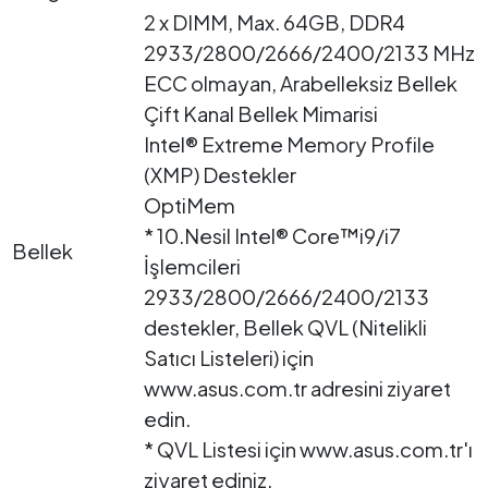
2 x DIMM, Max. 64GB, DDR4
2933/2800/2666/2400/2133 MHz
ECC olmayan, Arabelleksiz Bellek
Çift Kanal Bellek Mimarisi
Intel® Extreme Memory Profile
(XMP) Destekler
OptiMem
* 10.Nesil Intel® Core™i9/i7
Bellek
İşlemcileri
2933/2800/2666/2400/2133
destekler, Bellek QVL (Nitelikli
Satıcı Listeleri) için
www.asus.com.tr adresini ziyaret
edin.
* QVL Listesi için www.asus.com.tr'ı
ziyaret ediniz.