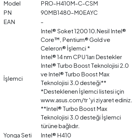
Model
PRO-H410M-C-CSM
PN
90MB1480-M0EAYC
EAN
-
Intel® Soket 1200 10.Nesil Intel®
Core™, Pentium® Gold ve
Celeron® İşlemci *
Intel® 14 nm CPU'ları Destekler
Intel® Turbo Boost Teknolojisi 2.0
ve Intel® Turbo Boost Max
İşlemci
Teknolojisi 3.0 desteği**
*Desteklenen İşlemci listesi için
www.asus.com/tr 'yi ziyaret ediniz.
**Intel® Turbo Boost Max
Teknolojisi 3.0 desteği İşlemci
türüne bağlıdır.
Yonga Seti
Intel® H410