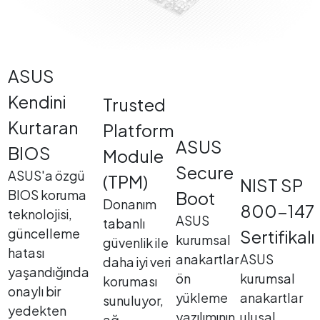
ASUS
Kendini
Trusted
Kurtaran
Platform
ASUS
BIOS
Module
Secure
ASUS'a özgü
(TPM)
NIST SP
BIOS koruma
Boot
Donanım
800-147
teknolojisi,
ASUS
tabanlı
güncelleme
Sertifikalı
kurumsal
güvenlik ile
hatası
anakartlar
ASUS
daha iyi veri
yaşandığında
ön
kurumsal
koruması
onaylı bir
yükleme
anakartlar
sunuluyor,
yedekten
yazılımının
ulusal
ağ