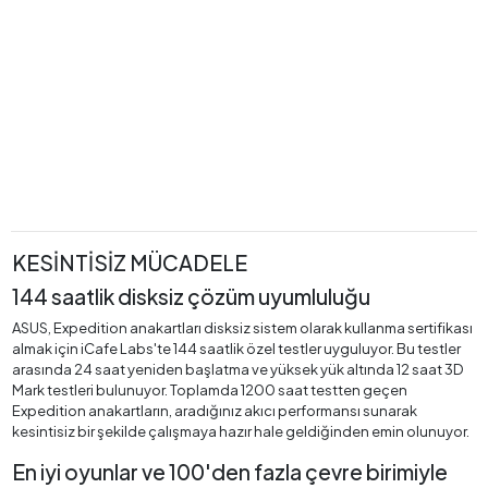
KESİNTİSİZ MÜCADELE
144 saatlik disksiz çözüm uyumluluğu
ASUS, Expedition anakartları disksiz sistem olarak kullanma sertifikası
almak için iCafe Labs'te 144 saatlik özel testler uyguluyor. Bu testler
arasında 24 saat yeniden başlatma ve yüksek yük altında 12 saat 3D
Mark testleri bulunuyor. Toplamda 1200 saat testten geçen
Expedition anakartların, aradığınız akıcı performansı sunarak
kesintisiz bir şekilde çalışmaya hazır hale geldiğinden emin olunuyor.
En iyi oyunlar ve 100'den fazla çevre birimiyle