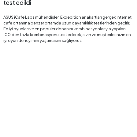
test edildi
ASUS iCafe Labs mühendisleri Expedition anakartları gerçek İnternet
cafe ortamına benzer ortamda uzun dayanıklılık testlerinden geçirir.
En iyi oyunları ve en popüler donanım kombinasyonlarıyla yapılan
100'den fazla kombinasyonu test ederek, sizin ve müşterilerinizin en
iyi oyun deneyimini yaşamasını sağlıyoruz.