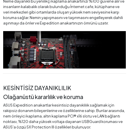
Neme dayanıklı bu yenilikçi kaplama anakartınızı %100 güvene alır ve
insanların kalabalık olarak bulunduğu İnternet cafe, kütüphane ve
veri merkezleri gibi ortamlarda oluşan yüksek nem seviyesine karşı
koruma sağlar. Nemin yapışmasını ve taşınmasını engelleyerek dahili
aşınmayı da önler ve Expedition anakartınızın ömrünü uzatır.
KESİNTİSİZ DAYANIKLILIK
Olağanüstü kararlılık ve koruma
ASUS Expedition anakartlar kesintisiz dayanıklılık sağlamak için
rakipsiz donanım bileşenlerine ve özelliklerine sahip. Bunlar arasında,
nem önleyici kaplama, altın kaplama PCI® x16 slotu ve LAN bağlantı
noktası, %120 daha yüksek voltaja dayanan USBGuard koruması ve
ASUS'a özgü 5X Protection III özellikleri bulunuyor.