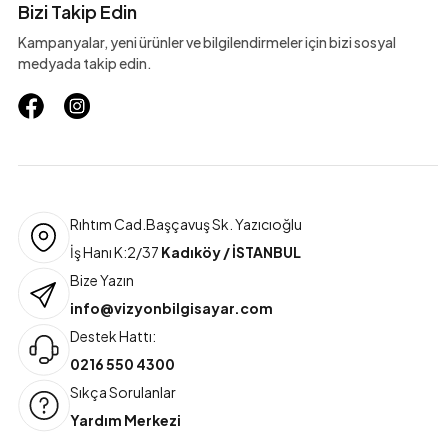
Bizi Takip Edin
Kampanyalar, yeni ürünler ve bilgilendirmeler için bizi sosyal
medyada takip edin.
Rıhtım Cad.Başçavuş Sk. Yazıcıoğlu
İş Hanı K:2/37
Kadıköy / İSTANBUL
Bize Yazın
info@vizyonbilgisayar.com
Destek Hattı:
0216 550 4300
Sıkça Sorulanlar
Yardım Merkezi