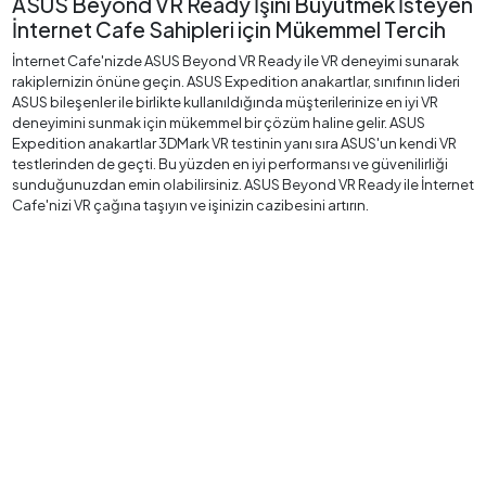
ASUS Beyond VR Ready İşini Büyütmek İsteyen
İnternet Cafe Sahipleri için Mükemmel Tercih
İnternet Cafe'nizde ASUS Beyond VR Ready ile VR deneyimi sunarak
rakiplernizin önüne geçin. ASUS Expedition anakartlar, sınıfının lideri
ASUS bileşenler ile birlikte kullanıldığında müşterilerinize en iyi VR
deneyimini sunmak için mükemmel bir çözüm haline gelir. ASUS
Expedition anakartlar 3DMark VR testinin yanı sıra ASUS'un kendi VR
testlerinden de geçti. Bu yüzden en iyi performansı ve güvenilirliği
sunduğunuzdan emin olabilirsiniz. ASUS Beyond VR Ready ile İnternet
Cafe'nizi VR çağına taşıyın ve işinizin cazibesini artırın.