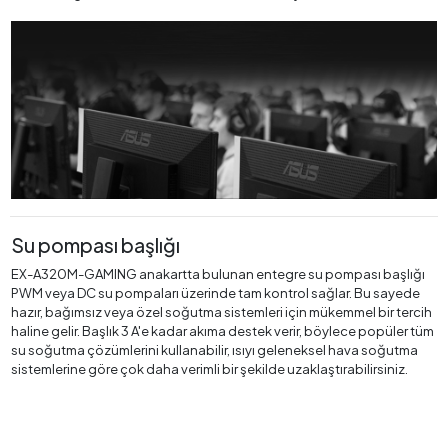
Su pompası başlığı
EX-A320M-GAMING anakartta bulunan entegre su pompası başlığı
PWM veya DC su pompaları üzerinde tam kontrol sağlar. Bu sayede
hazır, bağımsız veya özel soğutma sistemleri için mükemmel bir tercih
haline gelir. Başlık 3 A'e kadar akıma destek verir, böylece popüler tüm
su soğutma çözümlerini kullanabilir, ısıyı geleneksel hava soğutma
sistemlerine göre çok daha verimli bir şekilde uzaklaştırabilirsiniz.