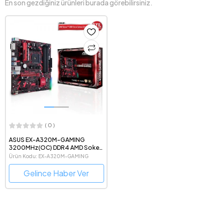
En son gezdiğiniz ürünleri burada görebilirsiniz.
( 0 )
ASUS EX-A320M-GAMING
3200MHz(OC) DDR4 AMD Soket
AM4 mATX Anakart
Ürün Kodu: EX-A320M-GAMING
Gelince Haber Ver