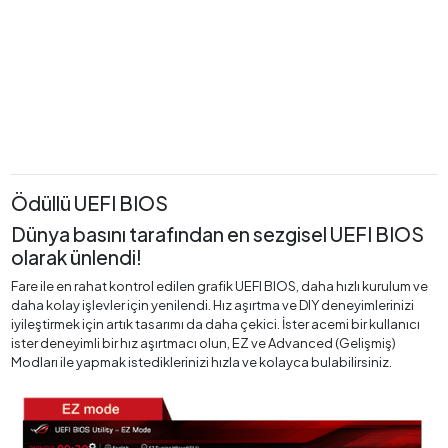
Ödüllü UEFI BIOS
Dünya basını tarafından en sezgisel UEFI BIOS
olarak ünlendi!
Fare ile en rahat kontrol edilen grafik UEFI BIOS, daha hızlı kurulum ve
daha kolay işlevler için yenilendi. Hız aşırtma ve DIY deneyimlerinizi
iyileştirmek için artık tasarımı da daha çekici. İster acemi bir kullanıcı
ister deneyimli bir hız aşırtmacı olun, EZ ve Advanced (Gelişmiş)
Modları ile yapmak istediklerinizi hızla ve kolayca bulabilirsiniz.