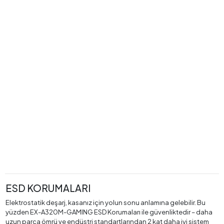
ESD KORUMALARI
Elektrostatik deşarj, kasanız için yolun sonu anlamına gelebilir. Bu
yüzden EX-A320M-GAMING ESD Korumaları ile güvenliktedir – daha
uzun parça ömrü ve endüstri standartlarından 2 kat daha iyi sistem