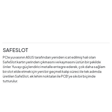
SAFESLOT
PCIe yuvasının ASUS tarafından yeniden icat edilmiş hali olan
SafeSlot kartın yerinden çıkmasını ve kaymasını üstün bir şekilde
önler. Yuvayı güçlendirici metalle entegre ederek, çok daha sağlam
bir slot elde etmek için yeni bir geçmeli kalıp süreci ile tek adımda
üretilen SafeSlot, ek lehim noktaları ile PCB'ye sıkı bir biçimde
tutturulur.