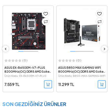
( 0 )
( 0 )
ASUS EX-B650EM-V7-PLUS
ASUS B850 MAX GAMING WIFI
8200MHz(OC) DDR5 AMD Soket
8000MHz(OC) DDR5 AMD Soket
AM5 mATX Anakart
AM5 ATX Anakart
Ürün Kodu: EX-B650EM-V7-PLUS
Ürün Kodu: B850-MAX-GAMING-WIFI
7.559 TL
11.299 TL
SON GEZDİĞİNİZ ÜRÜNLER