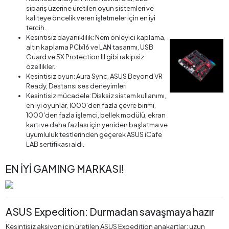
sipariş üzerine üretilen oyun sistemleri ve
kaliteye öncelik veren işletmeler için en iyi
tercih.
Kesintisiz dayanıklılık: Nem önleyici kaplama,
altın kaplama PCIx16 ve LAN tasarımı, USB
Guard ve 5X Protection III gibi rakipsiz
özellikler.
Kesintisiz oyun: Aura Sync, ASUS Beyond VR
Ready, Destansı ses deneyimleri
Kesintisiz mücadele: Disksiz sistem kullanımı,
en iyi oyunlar, 1000'den fazla çevre birimi,
1000'den fazla işlemci, bellek modülü, ekran
kartı ve daha fazlası için yeniden başlatma ve
uyumluluk testlerinden geçerek ASUS iCafe
LAB sertifikası aldı.
EN İYİ GAMING MARKASI!
ASUS Expedition: Durmadan savaşmaya hazır
Kesintisiz aksiyon için üretilen ASUS Expedition anakartlar; uzun