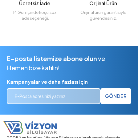
Ücretsiz İade
Orijinal Ürün
14 Gün içinde koşulsuz
Orijinal ürün garantisiyle
iade seçeneği.
güvendesiniz.
E-posta listemize abone olun
ve
Hemen bize katılın!
Kampanyalar ve daha fazlası için
GÖNDER
2005'ten bugüne, Vizyon Bilgisayar olarak gerek alışveriş