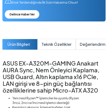
Stok Yenilendiğinde İlk Sizin Haberiniz Olsun!
Gelince Haber Ver
Ürün Bilgileri
Teknik Özellikler
Değerlendirme
ASUS EX-A320M-GAMING Anakart
AURA Sync, Nem Önleyici Kaplama,
USB Guard, Altın kaplama x16 PCIe,
LAN girişi ve 8-pin güç bağlantısı
özelliklerine sahip Micro-ATX A320
Yeni nesil Ryzen™ İşlemciler ile uyumlu (Ryzen
3ncü, 2nci ve 1nci nesil işlemci desteği)
Kesintisiz aksiyon: İnternet kafeler, özel