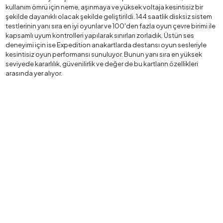
kullanım ömrü için neme, aşınmaya ve yüksek voltaja kesintisiz bir
şekilde dayanıklı olacak şekilde geliştirildi. 144 saatlik disksiz sistem
testlerinin yanı sıra en iyi oyunlar ve 100'den fazla oyun çevre birimi ile
kapsamlı uyum kontrolleri yapılarak sınırları zorladık. Üstün ses
deneyimi için ise Expedition anakartlarda destansı oyun sesleriyle
kesintisiz oyun performansı sunuluyor. Bunun yanı sıra en yüksek
seviyede kararlılık, güvenilirlik ve değer de bu kartların özellikleri
arasında yer alıyor.