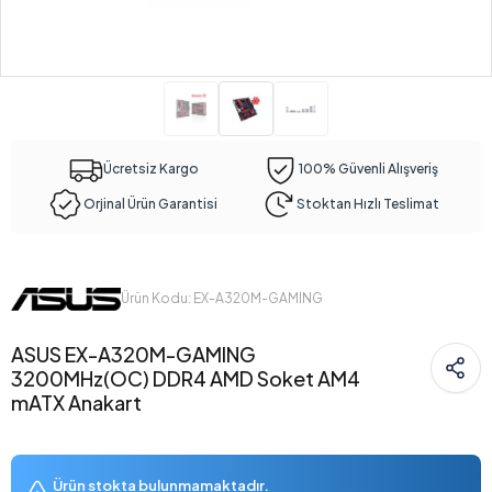
Ücretsiz Kargo
100% Güvenli Alışveriş
Orjinal Ürün Garantisi
Stoktan Hızlı Teslimat
Ürün Kodu: EX-A320M-GAMING
ASUS EX-A320M-GAMING
3200MHz(OC) DDR4 AMD Soket AM4
mATX Anakart
Ürün stokta bulunmamaktadır.