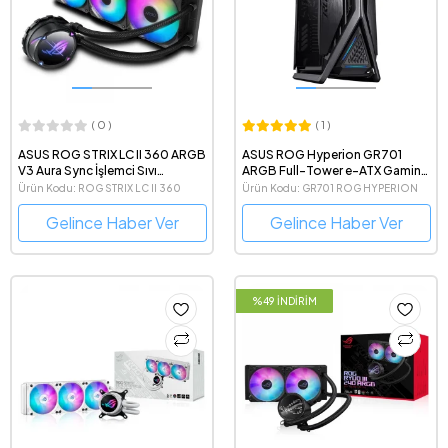
( 0 )
( 1 )
ASUS ROG STRIX LC II 360 ARGB
ASUS ROG Hyperion GR701
V3 Aura Sync İşlemci Sıvı
ARGB Full-Tower e-ATX Gaming
Soğutucu
Bilgisayar Kasası
Ürün Kodu: ROG STRIX LC II 360
Ürün Kodu: GR701 ROG HYPERION
ARGB V3
Gelince Haber Ver
Gelince Haber Ver
%49 İNDİRİM