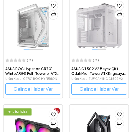
( 0 )
( 0 )
ASUS ROG Hyperion GR701
ASUS GT502 V2 Beyaz Çift
White ARGB Full-Tower e-ATX
Odalı Mid-Tower ATX Bilgisayar
Gaming Beyaz Bilgisayar Kasası
Kasası
Ürün Kodu: GR701 ROG HYPERION
Ürün Kodu: TUF GAMING GT502 V2 -
WHITE
BEYAZ
Gelince Haber Ver
Gelince Haber Ver
%19 İNDİRİM