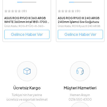
( 0 )
( 0 )
ASUS ROG RYUO III 360 ARGB
ASUS ROG RYUO III 240 ARGB
WHITE 360mm Intel 1851-1700 /
240mm İşlemci Sıvı Soğutucu
AMD AM5 Destekli İşlemci Sıvı
Ürün Kodu: ROG-RYUO-III-360-
Ürün Kodu: ROG Ryuo III 240 ARGB
Soğutucu
ARGB-WHITE
Gelince Haber Ver
Gelince Haber Ver
Ücretsiz Kargo
Müşteri Hizmetleri
Türkiye’nin her yerine
Hemen Arayın
ücretsiz ve sigortalı teslimat
0216 550 4300