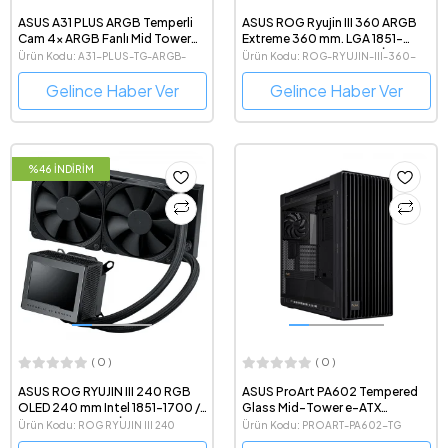
ASUS A31 PLUS ARGB Temperli
ASUS ROG Ryujin III 360 ARGB
Cam 4x ARGB Fanlı Mid Tower
Extreme 360 mm. LGA 1851-
Beyaz ATX Gaming Kasa
1700 / AMD AM5 Uyumlu İşlemci
Ürün Kodu: A31-PLUS-TG-ARGB-
Ürün Kodu: ROG-RYUJIN-III-360-
Sıvı Soğutucu
WHITE
ARGB-EXTREME
Gelince Haber Ver
Gelince Haber Ver
%46 İNDİRİM
( 0 )
( 0 )
ASUS ROG RYUJIN III 240 RGB
ASUS ProArt PA602 Tempered
OLED 240 mm Intel 1851-1700 /
Glass Mid-Tower e-ATX
AMD AM5 Uyumlu İşlemci Sıvı
Bilgisayar Kasası
Ürün Kodu: ROG RYUJIN III 240
Ürün Kodu: PROART-PA602-TG
Soğutucu