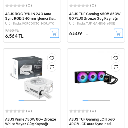
( 0 )
( 0 )
ASUS ROG RYUJIN 240 Aura
ASUS TUF Gaming 650B 650W
Sync RGB 240mm İşlemci Sıvı
80 PLUS Bronze Güç Kaynağı
Soğutma Sistemi
Ürün Kodu: 90RC0030-M0UAY0
Ürün Kodu: TUF-GAMING-650B
7.150 TL
6.509 TL
6.564 TL
( 0 )
( 0 )
ASUS Prime 750W 80+ Bronze
ASUS TUF Gaming LC III 360
White Beyaz Güç Kaynağı
ARGB LCD Aura Sync Intel