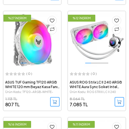
%27 İNDİRİM
%12 İNDİRİM
( 0 )
( 0 )
ASUS TUF Gaming TF120 ARGB
ASUS ROG Strix LC II 240 ARGB
WHITE 120 mm Beyaz Kasa Fanı
WHITE Aura Sync Soket Intel
- Tekli Paket
1851-1700 / AMD AM5 Beyaz
Ürün Kodu: TF120-ARGB-WHITE-
Ürün Kodu: ROG STRIX LC II 240
İşlemci Sıvı Soğutucu
SINGLE
WHITE
1.113 TL
8.064 TL
807 TL
7.085 TL
%16 İNDİRİM
%11 İNDİRİM