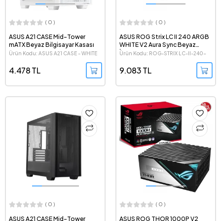
( 0 )
( 0 )
ASUS A21 CASE Mid-Tower
ASUS ROG Strix LC II 240 ARGB
mATX Beyaz Bilgisayar Kasası
WHITE V2 Aura Sync Beyaz
İşlemci Sıvı Soğutma Sistemi
Ürün Kodu: ASUS A21 CASE - WHITE
Ürün Kodu: ROG-STRIX LC-II-240-
WHITE-V2
4.478 TL
9.083 TL
( 0 )
( 0 )
ASUS A21 CASE Mid-Tower
ASUS ROG THOR 1000P V2