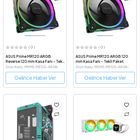
( 0 )
( 0 )
ASUS Prime MR120 ARGB
ASUS Prime MR120 ARGB 120
Reverse 120 mm Kasa Fanı - Tekli
mm Kasa Fanı - Tekli Paket
Paket
Ürün Kodu: PRIME-MR120-ARGB-
Ürün Kodu: PRIME-MR120-ARGB-
REVERSE-BLACK
BLACK
Gelince Haber Ver
Gelince Haber Ver