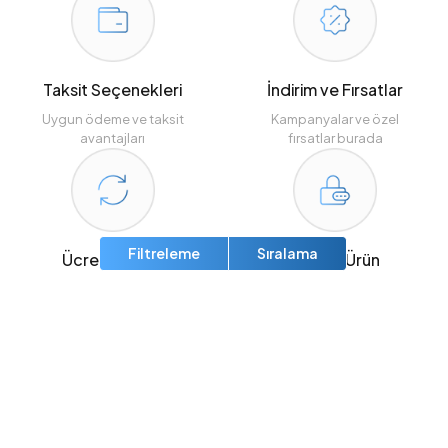
Taksit Seçenekleri
İndirim ve Fırsatlar
Uygun ödeme ve taksit
Kampanyalar ve özel
avantajları
fırsatlar burada
Filtreleme
Sıralama
Ücretsiz İade
Orijinal Ürün
14 Gün içinde koşulsuz
Orijinal ürün garantisiyle
iade seçeneği.
güvendesiniz.
E-posta listemize abone olun
ve