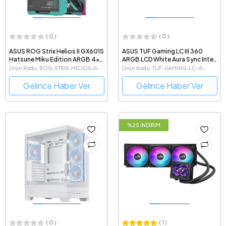
( 0 )
( 0 )
ASUS ROG Strix Helios II GX601S
ASUS TUF Gaming LC III 360
Hatsune Miku Edition ARGB 4x
ARGB LCD White Aura Sync Intel
140 mm Fanlı Mid-Tower e-ATX
LGA1851-1700 ve AMD AM5
Ürün Kodu: ROG-STRIX-HELIOS-II-
Ürün Kodu: TUF-GAMING-LC-III-
Gaming Bilgisayar Kasası
Destekli 360mm Beyaz İşlemci
GX601S-MIKU-EDITION
360-ARGB-LCD-WHITE-EDITION
Sıvı Soğutucu
Gelince Haber Ver
Gelince Haber Ver
%25 İNDİRİM
( 0 )
( 1 )