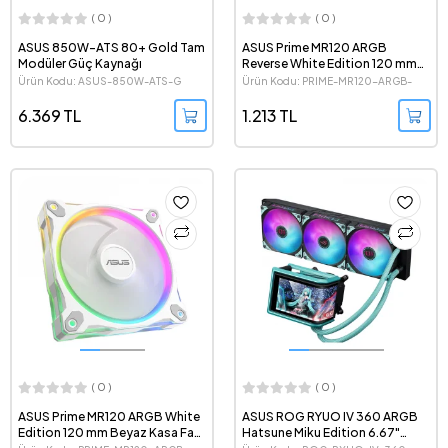
( 0 )
( 0 )
ASUS 850W-ATS 80+ Gold Tam
ASUS Prime MR120 ARGB
Modüler Güç Kaynağı
Reverse White Edition 120 mm
Beyaz Kasa Fanı - Tekli Paket
Ürün Kodu: ASUS-850W-ATS-G
Ürün Kodu: PRIME-MR120-ARGB-
REVERSE-WHITE
6.369 TL
1.213 TL
( 0 )
( 0 )
ASUS Prime MR120 ARGB White
ASUS ROG RYUO IV 360 ARGB
Edition 120 mm Beyaz Kasa Fanı
Hatsune Miku Edition 6.67"