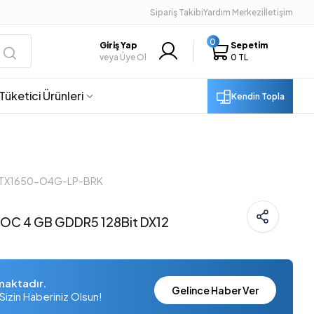
Sipariş Takibi
Yardım Merkezi
İletişim
0
Giriş Yap
Sepetim
veya Üye Ol
0 TL
Tüketici Ürünleri
Kendin Topla
 GTX1650-O4G-LP-BRK
OC 4 GB GDDR5 128Bit DX12
maktadır.
Gelince Haber Ver
Sizin Haberiniz Olsun!