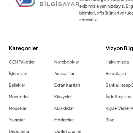
ekibimizle yanınızdayız. Bil
birimleri, ofis ürünleri ve tü
adresiniz.
Kategoriler
Vizyon Bil
OEM Paketler
Notebooklar
Hakkımızda
İşlemciler
Anakartlar
Bize Ulaşın
Bellekler
Ekran Kartları
Banka Hesap Bi
Monitörler
Klavyeler
İade Koşulları
Mouselar
Kulaklıklar
Kişisel Veriler 
Yazıcılar
Modemler
Blog
Depolama
Outlet Ürünler