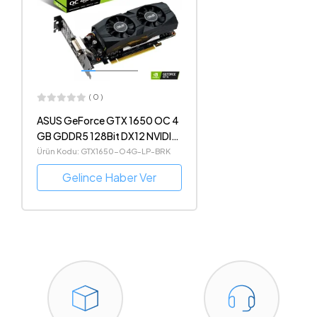
( 0 )
ASUS GeForce GTX 1650 OC 4
GB GDDR5 128Bit DX12 NVIDIA
Ekran Kartı
Ürün Kodu: GTX1650-O4G-LP-BRK
Gelince Haber Ver