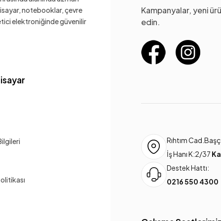
Kampanyalar, yeni ürü
gisayar, notebooklar, çevre
ketici elektroniğinde güvenilir
edin.
gisayar
Rıhtım Cad.Başça
lgileri
İş Hanı K:2/37
Ka
Destek Hattı:
Politikası
0216 550 4300