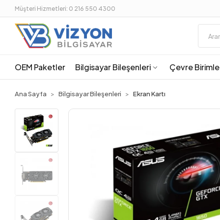
Müşteri Hizmetleri: 0 216 550 4300
OEM Paketler
Bilgisayar Bileşenleri
Çevre Birimle
Ana Sayfa
Bilgisayar Bileşenleri
Ekran Kartı