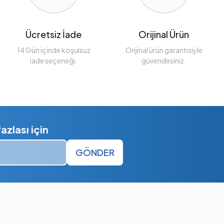
Ücretsiz İade
Orijinal Ürün
14 Gün içinde koşulsuz
Orijinal ürün garantisiyle
iade seçeneği.
güvendesiniz.
zlası için
GÖNDER