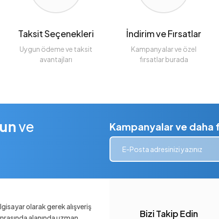
Taksit Seçenekleri
İndirim ve Fırsatlar
Uygun ödeme ve taksit
Kampanyalar ve özel
avantajları
fırsatlar burada
lun
ve
Kampanyalar ve daha fa
gisayar olarak gerek alışveriş
Bizi Takip Edin
sonrasında alanında uzman