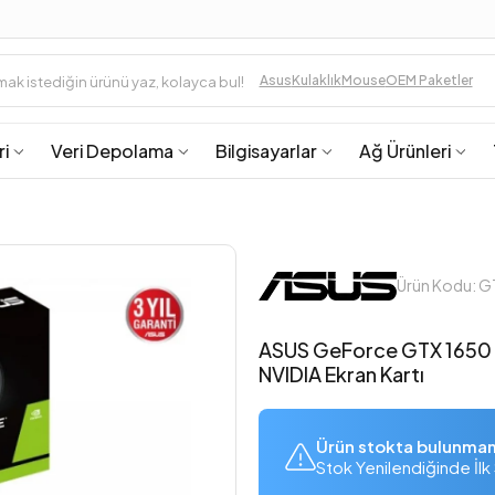
Asus
Kulaklık
Mouse
OEM Paketler
ri
Veri Depolama
Bilgisayarlar
Ağ Ürünleri
Ürün Kodu:
ASUS GeForce GTX 1650 
NVIDIA Ekran Kartı
Ürün stokta bulunma
Stok Yenilendiğinde İlk 