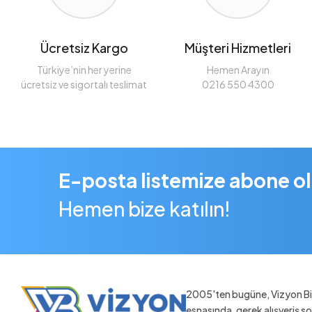
Ücretsiz Kargo
Müşteri Hizmetleri
Türkiye’nin her yerine
Hemen Arayın
ücretsiz ve sigortalı teslimat
0216 550 4300
E-posta listemize abone o
Hemen bize katılın!
2005'ten bugüne, Vizyon Bil
esnasında, gerek alışveriş 