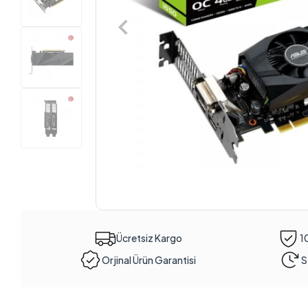
Ücretsiz Kargo
1
Orjinal Ürün Garantisi
S