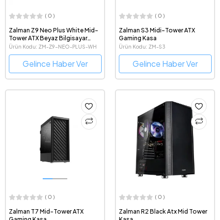
( 0 )
( 0 )
Zalman Z9 Neo Plus White Mid-
Zalman S3 Midi-Tower ATX
Tower ATX Beyaz Bilgisayar
Gaming Kasa
Kasası
Ürün Kodu: ZM-Z9-NEO-PLUS-WH
Ürün Kodu: ZM-S3
Gelince Haber Ver
Gelince Haber Ver
( 0 )
( 0 )
Zalman T7 Mid-Tower ATX
Zalman R2 Black Atx Mid Tower
Gaming Kasa
Kasa