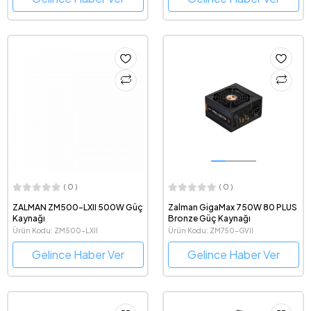
( 0 )
( 0 )
ZALMAN ZM500-LXII 500W Güç
Zalman GigaMax 750W 80 PLUS
Kaynağı
Bronze Güç Kaynağı
Ürün Kodu: ZM500-LXII
Ürün Kodu: ZM750-GVII
Gelince Haber Ver
Gelince Haber Ver