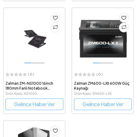
( 0 )
( 0 )
Zalman ZM-NS1000 16inch
Zalman ZM600-LXII 600W Güç
180mm Fanlı Notebook
Kaynağı
Soğutucu Ayarlanabilir Stand
Ürün Kodu: NS1000
Ürün Kodu: ZM600-LXII
Gelince Haber Ver
Gelince Haber Ver