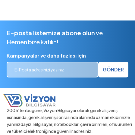
E-posta listemize abone olun
ve
Hemen bize katılın!
Kampanyalar ve daha fazlası için
GÖNDER
2005'ten bugüne, Vizyon Bilgisayar olarak gerek alışveriş
esnasında, gerek alışveriş sonrasında alanında uzman ekibimizle
yanınızdayız. Bilgisayar, notebooklar, çevre birimleri, ofis ürünleri
ve tüketici elektroniğinde güvenilir adresiniz.