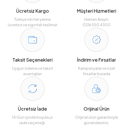
Ücretsiz Kargo
Müşteri Hizmetleri
Türkiye’nin her yerine
Hemen Arayın
ücretsiz ve sigortalı teslimat
0216 550 4300
Taksit Seçenekleri
İndirim ve Fırsatlar
Uygun ödeme ve taksit
Kampanyalar ve özel
avantajları
fırsatlar burada
Ücretsiz İade
Orijinal Ürün
14 Gün içinde koşulsuz
Orijinal ürün garantisiyle
iade seçeneği.
güvendesiniz.