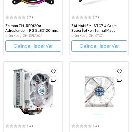
( 0 )
( 0 )
Zalman ZM-RFD120A
ZALMAN ZM-STC7 4 Gram
Adreslenebilir RGB LED 120mm
Süper İletken Termal Macun
Kasa Fanı
Ürün Kodu: ZM-RFD120A
Ürün Kodu: ZM-STC7
Gelince Haber Ver
Gelince Haber Ver
( 0 )
( 0 )