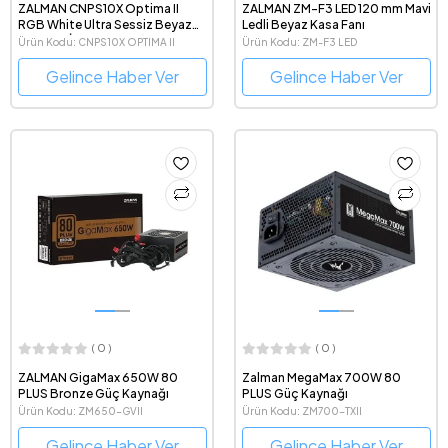
ZALMAN CNPS10X Optima II
ZALMAN ZM-F3 LED 120 mm Mavi
RGB White Ultra Sessiz Beyaz
Ledli Beyaz Kasa Fanı
Kule Tipi İşlemci Soğutucu
Ürün Kodu: CNPS10X OPTIMA II
Ürün Kodu: ZM-F3 LED
BEYAZ
Gelince Haber Ver
Gelince Haber Ver
( 0 )
( 0 )
ZALMAN GigaMax 650W 80
Zalman MegaMax 700W 80
PLUS Bronze Güç Kaynağı
PLUS Güç Kaynağı
Ürün Kodu: ZM650-GVII
Ürün Kodu: ZM700-TXII
Gelince Haber Ver
Gelince Haber Ver