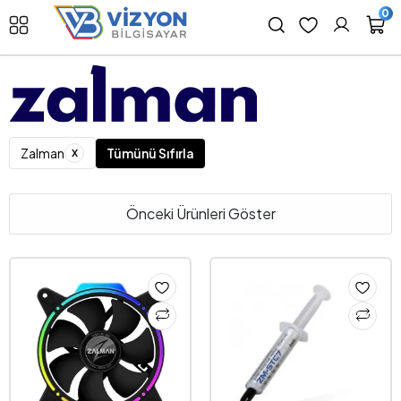
0
x
Zalman
Tümünü Sıfırla
Önceki Ürünleri Göster