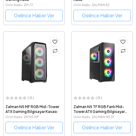
Ürün Kodu: ZM-T7
Ürün Kodu: ZALMAN R2
Gelince Haber Ver
Gelince Haber Ver
( 0 )
( 0 )
Zalman N5 MF RGB Mid-Tower
Zalman N5 TF RGB Fanlı Mid-
ATX Gaming Bilgisayar Kasası
Tower ATX Gaming Bilgisayar
Kasası
Ürün Kodu: ZM N5 MF
Ürün Kodu: ZALMAN N5 TF
Gelince Haber Ver
Gelince Haber Ver