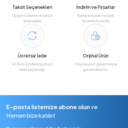
Taksit Seçenekleri
İndirim ve Fırsatlar
Uygun ödeme ve taksit
Kampanyalar ve özel
avantajları
fırsatlar burada
Ücretsiz İade
Orijinal Ürün
14 Gün içinde koşulsuz
Orijinal ürün garantisiyle
iade seçeneği.
güvendesiniz.
E-posta listemize abone olun
ve
Hemen bize katılın!