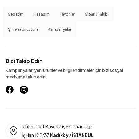
Sepetim
Hesabım
Favoriler
Sipariş Takibi
Şifremi Unuttum
Kampanyalar
Bizi Takip Edin
Kampanyalar, yeni ürünler ve bilgilendirmeler için bizi sosyal
medyada takip edin.
Rıhtım Cad.Başçavuş Sk. Yazıcıoğlu
İş Hanı K:2/37
Kadıköy / İSTANBUL