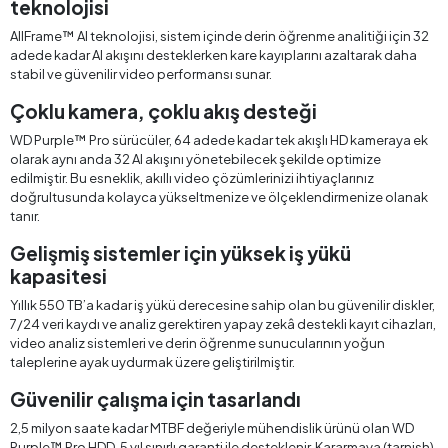
teknolojisi
AllFrame™ AI teknolojisi, sistem içinde derin öğrenme analitiği için 32
adede kadar AI akışını desteklerken kare kayıplarını azaltarak daha
stabil ve güvenilir video performansı sunar.
Çoklu kamera, çoklu akış desteği
WD Purple™ Pro sürücüler, 64 adede kadar tek akışlı HD kameraya ek
olarak aynı anda 32 AI akışını yönetebilecek şekilde optimize
edilmiştir. Bu esneklik, akıllı video çözümlerinizi ihtiyaçlarınız
doğrultusunda kolayca yükseltmenize ve ölçeklendirmenize olanak
tanır.
Gelişmiş sistemler için yüksek iş yükü
kapasitesi
Yıllık 550 TB’a kadar iş yükü derecesine sahip olan bu güvenilir diskler,
7/24 veri kaydı ve analiz gerektiren yapay zekâ destekli kayıt cihazları,
video analiz sistemleri ve derin öğrenme sunucularının yoğun
taleplerine ayak uydurmak üzere geliştirilmiştir.
Güvenilir çalışma için tasarlandı
2,5 milyon saate kadar MTBF değeriyle mühendislik ürünü olan WD
Purple™ Pro HDD, 5 yıl sınırlı garanti ile desteklenir. Kararmaya (tarnish)