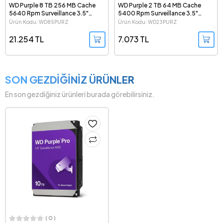
WD Purple 8 TB 256 MB Cache
WD Purple 2 TB 64 MB Cache
5640 Rpm Surveillance 3.5"
5400 Rpm Surveillance 3.5"
Güvenlik Hard Disk
Güvenlik Hard Disk
Ürün Kodu: WD85PURZ
Ürün Kodu: WD23PURZ
21.254 TL
7.073 TL
SON GEZDİĞİNİZ ÜRÜNLER
En son gezdiğiniz ürünleri burada görebilirsiniz.
( 0 )