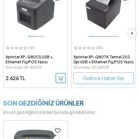
( 0 )
( 0 )
Xprinter XP-Q807K Termal 203
Xprinter XP-Q805K USB ve
Dpi USB + Ethernet Fiş/POS Yazıcı
Ethernet Bağlantılı Termal Fiş
Yazıcı
Ürün Kodu: XP-Q807K
Ürün Kodu: XP-Q805K
Gelince Haber Ver
Gelince Haber Ver
SON GEZDİĞİNİZ ÜRÜNLER
En son gezdiğiniz ürünleri burada görebilirsiniz.