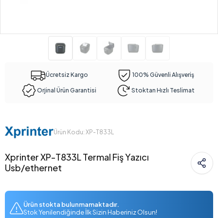
Ücretsiz Kargo
100% Güvenli Alışveriş
Orjinal Ürün Garantisi
Stoktan Hızlı Teslimat
Ürün Kodu: XP-T833L
Xprinter XP-T833L Termal Fiş Yazıcı
Usb/ethernet
Ürün stokta bulunmamaktadır.
Stok Yenilendiğinde İlk Sizin Haberiniz Olsun!