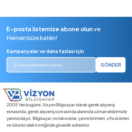
E-posta listemize abone olun
ve
Hemen bize katılın!
Kampanyalar ve daha fazlası için
GÖNDER
2005'ten bugüne, Vizyon Bilgisayar olarak gerek alışveriş
esnasında, gerek alışveriş sonrasında alanında uzman ekibimizle
yanınızdayız. Bilgisayar, notebooklar, çevre birimleri, ofis ürünleri
ve tüketici elektroniğinde güvenilir adresiniz.