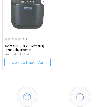
( 0 )
Xprinter XP-T833L Termal Fiş
Yazıcı Usb/ethernet
Ürün Kodu: XP-T833L
Gelince Haber Ver