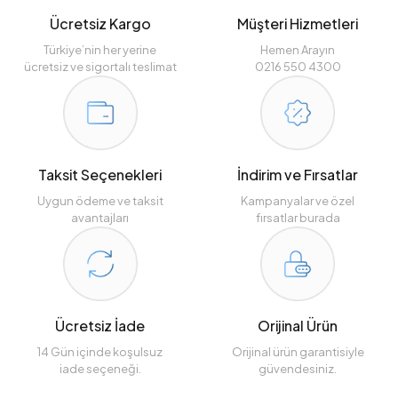
Ücretsiz Kargo
Müşteri Hizmetleri
Türkiye’nin her yerine
Hemen Arayın
ücretsiz ve sigortalı teslimat
0216 550 4300
Taksit Seçenekleri
İndirim ve Fırsatlar
Uygun ödeme ve taksit
Kampanyalar ve özel
avantajları
fırsatlar burada
Ücretsiz İade
Orijinal Ürün
14 Gün içinde koşulsuz
Orijinal ürün garantisiyle
iade seçeneği.
güvendesiniz.