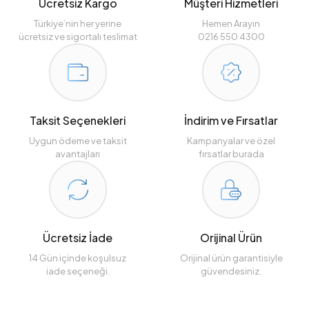
Ücretsiz Kargo
Müşteri Hizmetleri
Türkiye’nin her yerine
Hemen Arayın
ücretsiz ve sigortalı teslimat
0216 550 4300
Taksit Seçenekleri
İndirim ve Fırsatlar
Uygun ödeme ve taksit
Kampanyalar ve özel
avantajları
fırsatlar burada
Ücretsiz İade
Orijinal Ürün
14 Gün içinde koşulsuz
Orijinal ürün garantisiyle
iade seçeneği.
güvendesiniz.