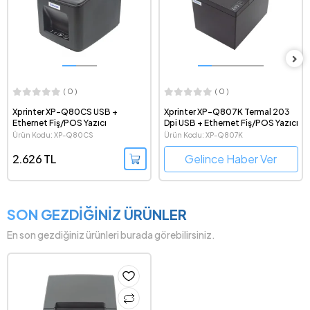
( 0 )
( 0 )
Xprinter XP-Q807K Termal 203
Xprinter XP-Q805K USB ve
Dpi USB + Ethernet Fiş/POS Yazıcı
Ethernet Bağlantılı Termal Fiş
Yazıcı
Ürün Kodu: XP-Q807K
Ürün Kodu: XP-Q805K
Gelince Haber Ver
Gelince Haber Ver
SON GEZDİĞİNİZ ÜRÜNLER
En son gezdiğiniz ürünleri burada görebilirsiniz.