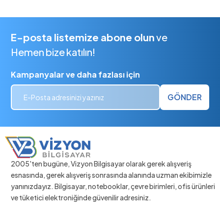
E-posta listemize abone olun
ve
Hemen bize katılın!
Kampanyalar ve daha fazlası için
GÖNDER
2005'ten bugüne, Vizyon Bilgisayar olarak gerek alışveriş
esnasında, gerek alışveriş sonrasında alanında uzman ekibimizle
yanınızdayız. Bilgisayar, notebooklar, çevre birimleri, ofis ürünleri
ve tüketici elektroniğinde güvenilir adresiniz.