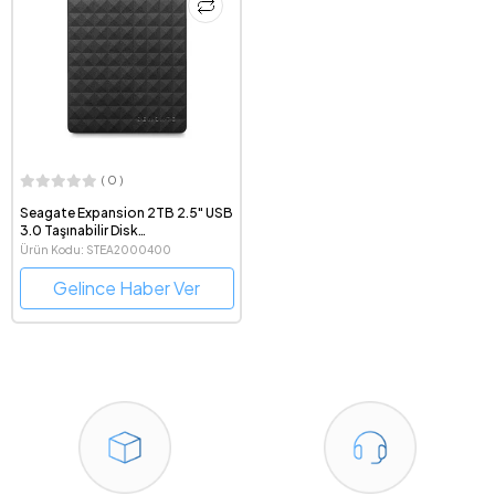
( 0 )
Seagate Expansion 2TB 2.5" USB
3.0 Taşınabilir Disk
STEA2000400
Ürün Kodu: STEA2000400
Gelince Haber Ver