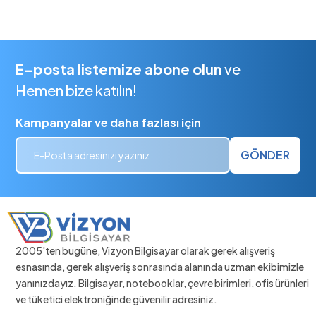
E-posta listemize abone olun
ve
Hemen bize katılın!
Kampanyalar ve daha fazlası için
GÖNDER
2005'ten bugüne, Vizyon Bilgisayar olarak gerek alışveriş
esnasında, gerek alışveriş sonrasında alanında uzman ekibimizle
yanınızdayız. Bilgisayar, notebooklar, çevre birimleri, ofis ürünleri
ve tüketici elektroniğinde güvenilir adresiniz.