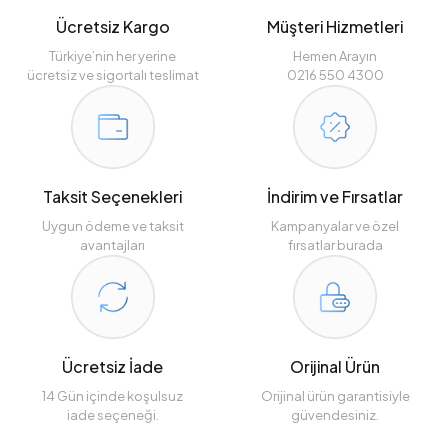
Ücretsiz Kargo
Müşteri Hizmetleri
Türkiye’nin her yerine
Hemen Arayın
ücretsiz ve sigortalı teslimat
0216 550 4300
Taksit Seçenekleri
İndirim ve Fırsatlar
Uygun ödeme ve taksit
Kampanyalar ve özel
avantajları
fırsatlar burada
Ücretsiz İade
Orijinal Ürün
14 Gün içinde koşulsuz
Orijinal ürün garantisiyle
iade seçeneği.
güvendesiniz.