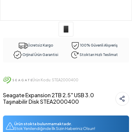
Ücretsiz Kargo
100% Güvenli Alışveriş
Orjinal Ürün Garantisi
Stoktan Hızlı Teslimat
Ürün Kodu: STEA2000400
Seagate Expansion 2TB 2.5" USB 3.0
Taşınabilir Disk STEA2000400
Ürün stokta bulunmamaktadır.
Stok Yenilendiğinde İlk Sizin Haberiniz Olsun!