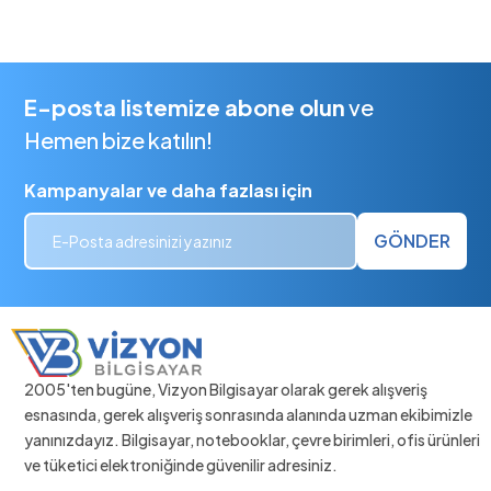
E-posta listemize abone olun
ve
Hemen bize katılın!
Kampanyalar ve daha fazlası için
GÖNDER
2005'ten bugüne, Vizyon Bilgisayar olarak gerek alışveriş
esnasında, gerek alışveriş sonrasında alanında uzman ekibimizle
yanınızdayız. Bilgisayar, notebooklar, çevre birimleri, ofis ürünleri
ve tüketici elektroniğinde güvenilir adresiniz.