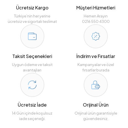
Ücretsiz Kargo
Müşteri Hizmetleri
Türkiye’nin her yerine
Hemen Arayın
ücretsiz ve sigortalı teslimat
0216 550 4300
Taksit Seçenekleri
İndirim ve Fırsatlar
Uygun ödeme ve taksit
Kampanyalar ve özel
avantajları
fırsatlar burada
Ücretsiz İade
Orijinal Ürün
14 Gün içinde koşulsuz
Orijinal ürün garantisiyle
iade seçeneği.
güvendesiniz.