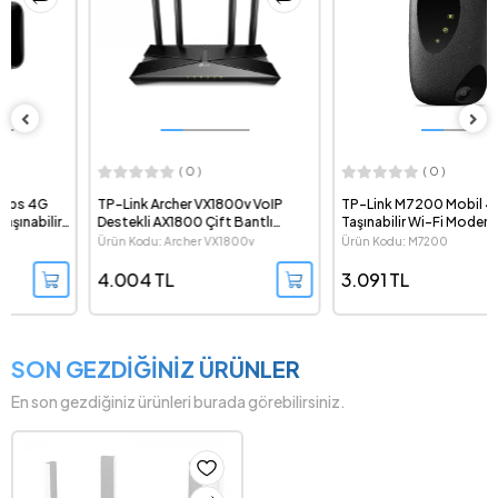
( 0 )
( 0 )
TP-Link Archer VX1800v VoIP
TP-Link M7200 Mobil 4G LTE
Destekli AX1800 Çift Bantlı
Taşınabilir Wi-Fi Modem
VDSL/ADSL Wi-Fi 6 Modem
Ürün Kodu: Archer VX1800v
Ürün Kodu: M7200
Router
4.004 TL
3.091 TL
SON GEZDİĞİNİZ ÜRÜNLER
En son gezdiğiniz ürünleri burada görebilirsiniz.