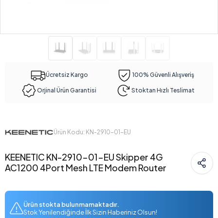
Ücretsiz Kargo
100% Güvenli Alışveriş
Orjinal Ürün Garantisi
Stoktan Hızlı Teslimat
Ürün Kodu: KN-2910-01-EU
KEENETIC KN-2910-01-EU Skipper 4G
AC1200 4Port Mesh LTE Modem Router
Ürün stokta bulunmamaktadır.
Stok Yenilendiğinde İlk Sizin Haberiniz Olsun!