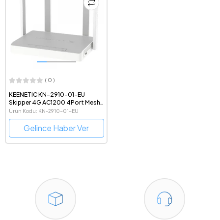
( 0 )
KEENETIC KN-2910-01-EU
Skipper 4G AC1200 4Port Mesh
LTE Modem Router
Ürün Kodu: KN-2910-01-EU
Gelince Haber Ver