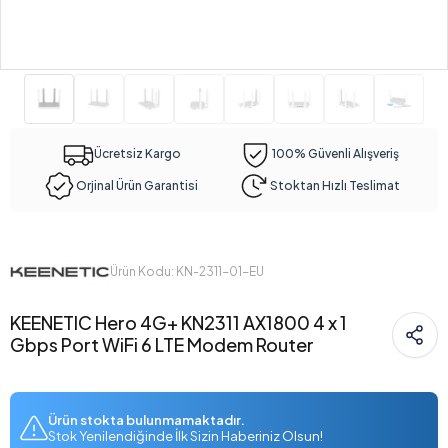
Ücretsiz Kargo
100% Güvenli Alışveriş
Orjinal Ürün Garantisi
Stoktan Hızlı Teslimat
Ürün Kodu: KN-2311-01-EU
KEENETIC Hero 4G+ KN2311 AX1800 4 x 1
Gbps Port WiFi 6 LTE Modem Router
Ürün stokta bulunmamaktadır.
Stok Yenilendiğinde İlk Sizin Haberiniz Olsun!