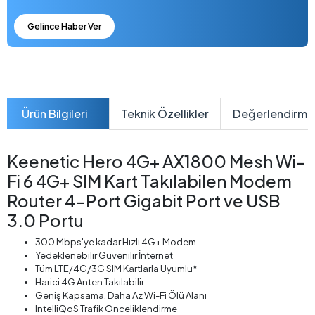
Gelince Haber Ver
Ürün Bilgileri
Teknik Özellikler
Değerlendirme
Keenetic Hero 4G+ AX1800 Mesh Wi-
Fi 6 4G+ SIM Kart Takılabilen Modem
Router 4-Port Gigabit Port ve USB
3.0 Portu
300 Mbps'ye kadar Hızlı 4G+ Modem
Yedeklenebilir Güvenilir İnternet
Tüm LTE/4G/3G SIM Kartlarla Uyumlu*
Harici 4G Anten Takılabilir
Geniş Kapsama, Daha Az Wi-Fi Ölü Alanı
IntelliQoS Trafik Önceliklendirme