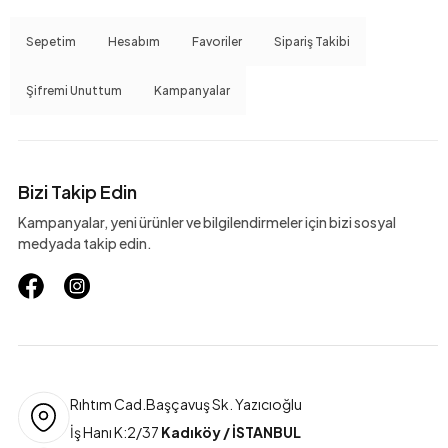
Sepetim
Hesabım
Favoriler
Sipariş Takibi
Şifremi Unuttum
Kampanyalar
Bizi Takip Edin
Kampanyalar, yeni ürünler ve bilgilendirmeler için bizi sosyal
medyada takip edin.
Rıhtım Cad.Başçavuş Sk. Yazıcıoğlu
İş Hanı K:2/37
Kadıköy / İSTANBUL