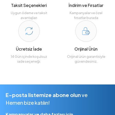
Taksit Seçenekleri
İndirim ve Fırsatlar
Uygun ödeme ve taksit
Kampanyalar ve özel
avantajları
fırsatlar burada
Ücretsiz İade
Orijinal Ürün
14 Gün içinde koşulsuz
Orijinal ürün garantisiyle
iade seçeneği.
güvendesiniz.
E-posta listemize abone olun
ve
Hemen bize katılın!
Kampanyalar ve daha fazlası için