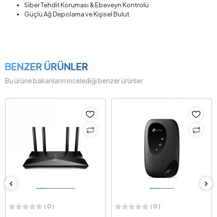
Siber Tehdit Koruması & Ebeveyn Kontrolü
Güçlü Ağ Depolama ve Kişisel Bulut
BENZER ÜRÜNLER
Bu ürüne bakanların incelediği benzer ürünler
( 0 )
( 0 )