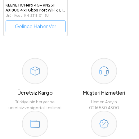
KEENETIC Hero 4G+ KN2311
AX1800 4 x 1 Gbps Port WiFi 6 LTE
Modem Router
Ürün Kodu: KN-2311-01-EU
Gelince Haber Ver
Ücretsiz Kargo
Müşteri Hizmetleri
Türkiye’nin her yerine
Hemen Arayın
ücretsiz ve sigortalı teslimat
0216 550 4300