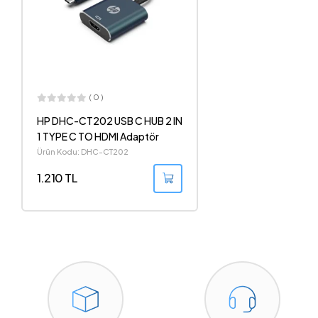
( 0 )
HP DHC-CT202 USB C HUB 2 IN
1 TYPE C TO HDMI Adaptör
Ürün Kodu: DHC-CT202
1.210 TL