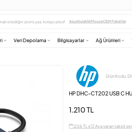
Asus
Kulaklık
Mouse
OEM Paketler
ri
Veri Depolama
Bilgisayarlar
Ağ Ürünleri
Ürün Kodu: 
HP DHC-CT202 USB C HUB
1.210 TL
226 TL x12 Aya varan taksit se