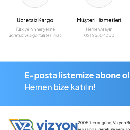
Ücretsiz Kargo
Müşteri Hizmetleri
Türkiye’nin her yerine
Hemen Arayın
ücretsiz ve sigortalı teslimat
0216 550 4300
E-posta listemize abone o
Hemen bize katılın!
2005'ten bugüne, Vizyon Bil
esnasında, gerek alışveriş 