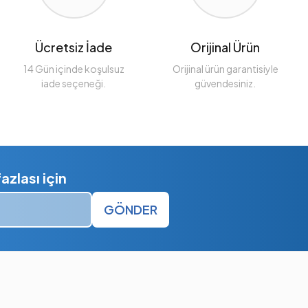
Ücretsiz İade
Orijinal Ürün
14 Gün içinde koşulsuz
Orijinal ürün garantisiyle
iade seçeneği.
güvendesiniz.
zlası için
GÖNDER