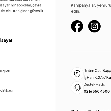
Kampanyalar, yeni ürü
gisayar, notebooklar, çevre
ketici elektroniğinde güvenilir
edin.
gisayar
Rıhtım Cad.Başça
lgileri
İş Hanı K:2/37
Ka
Destek Hattı:
Politikası
0216 550 4300