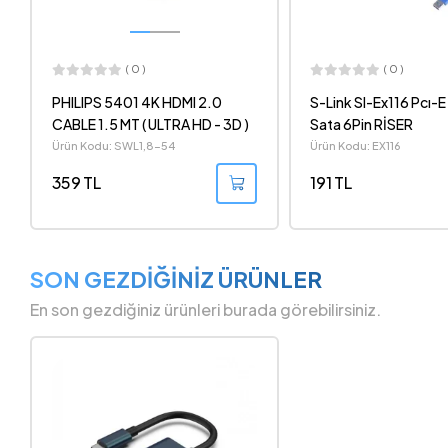
( 0 )
( 0 )
S-Link Sl-Ex116 Pcı-E 1X To 16X
PHILIPS SWV-8100/
Sata 6Pin RİSER
2.0 CABLE 1.5 MT 8K
Ürün Kodu: EX116
Ürün Kodu: SWL-8100
191 TL
1.728 TL
SON GEZDİĞİNİZ ÜRÜNLER
En son gezdiğiniz ürünleri burada görebilirsiniz.