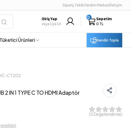
Sipariş Takibi
Yardım Merkezi
İletişim
0
Giriş Yap
Sepetim
veya Üye Ol
0 TL
Tüketici Ürünleri
Kendin Topla
DHC-CT202
 2 IN 1 TYPE C TO HDMI Adaptör
( 0 Değerlendirme)
çenekleri