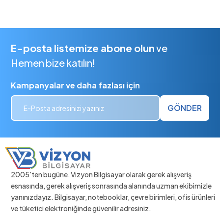
E-posta listemize abone olun
ve
Hemen bize katılın!
Kampanyalar ve daha fazlası için
GÖNDER
2005'ten bugüne, Vizyon Bilgisayar olarak gerek alışveriş
esnasında, gerek alışveriş sonrasında alanında uzman ekibimizle
yanınızdayız. Bilgisayar, notebooklar, çevre birimleri, ofis ürünleri
ve tüketici elektroniğinde güvenilir adresiniz.