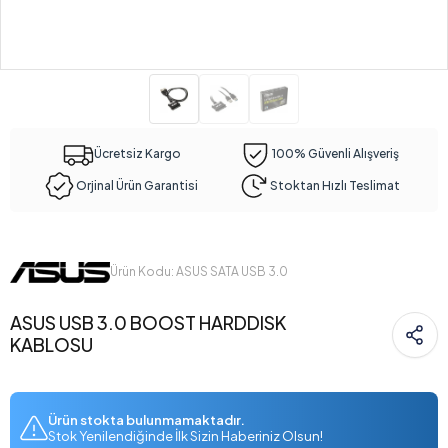
Ücretsiz Kargo
100% Güvenli Alışveriş
Orjinal Ürün Garantisi
Stoktan Hızlı Teslimat
Ürün Kodu: ASUS SATA USB 3.0
ASUS USB 3.0 BOOST HARDDISK
KABLOSU
Ürün stokta bulunmamaktadır.
Stok Yenilendiğinde İlk Sizin Haberiniz Olsun!