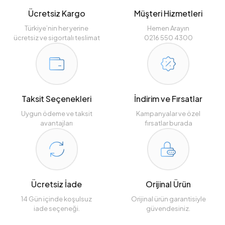
Ücretsiz Kargo
Müşteri Hizmetleri
Türkiye’nin her yerine
Hemen Arayın
ücretsiz ve sigortalı teslimat
0216 550 4300
Taksit Seçenekleri
İndirim ve Fırsatlar
Uygun ödeme ve taksit
Kampanyalar ve özel
avantajları
fırsatlar burada
Ücretsiz İade
Orijinal Ürün
14 Gün içinde koşulsuz
Orijinal ürün garantisiyle
iade seçeneği.
güvendesiniz.