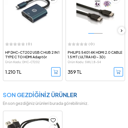
( 0 )
( 0 )
PHILIPS 5401 4K HDMI 2.0 CABLE
S-Link Sl-Ex116 Pcı-E 1X To 16X
1.5 MT ( ULTRA HD - 3D )
Sata 6Pin RİSER
Ürün Kodu: SWL1,8-54
Ürün Kodu: EX116
359 TL
191 TL
SON GEZDİĞİNİZ ÜRÜNLER
En son gezdiğiniz ürünleri burada görebilirsiniz.