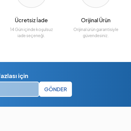
Ücretsiz İade
Orijinal Ürün
14 Gün içinde koşulsuz
Orijinal ürün garantisiyle
iade seçeneği.
güvendesiniz.
zlası için
GÖNDER