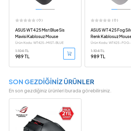
( 0 )
( 0 )
ASUS WT425 Fog Silver Gümüş
ASUS WT425 Matte 
Renk Kablosuz Mouse
Gri Kablosuz Mouse
Ürün Kodu: WT425-FOG-SILVER
Ürün Kodu: WT425-MATT
1.104 TL
1.104 TL
989 TL
989 TL
SON GEZDİĞİNİZ ÜRÜNLER
En son gezdiğiniz ürünleri burada görebilirsiniz.