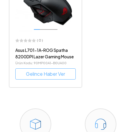
( 0 )
Asus L701-1A-ROG Spatha
8200DPI Lazer Gaming Mouse
Ürün Kodu: 90MP00A1-B0UA00
Gelince Haber Ver