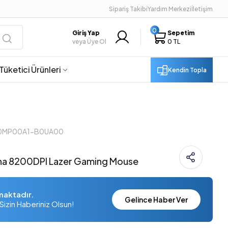
Sipariş Takibi
Yardım Merkezi
İletişim
0
Giriş Yap
Sepetim
veya Üye Ol
0 TL
Tüketici Ürünleri
Kendin Topla
 90MP00A1-B0UA00
a 8200DPI Lazer Gaming Mouse
maktadır.
Gelince Haber Ver
Sizin Haberiniz Olsun!