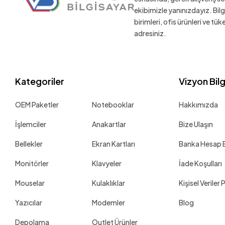
ekibimizle yanınızdayız. Bil
birimleri, ofis ürünleri ve tü
adresiniz.
Kategoriler
Vizyon Bil
OEM Paketler
Notebooklar
Hakkımızda
İşlemciler
Anakartlar
Bize Ulaşın
Bellekler
Ekran Kartları
Banka Hesap Bi
Monitörler
Klavyeler
İade Koşulları
Mouselar
Kulaklıklar
Kişisel Veriler 
Yazıcılar
Modemler
Blog
Depolama
Outlet Ürünler