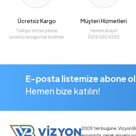
Ücretsiz Kargo
Müşteri Hizmetleri
Türkiye’nin her yerine
Hemen Arayın
ücretsiz ve sigortalı teslimat
0216 550 4300
E-posta listemize abone o
Hemen bize katılın!
2005'ten bugüne, Vizyon Bil
esnasında, gerek alışveriş 