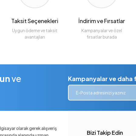
Taksit Seçenekleri
İndirim ve Fırsatlar
Uygun ödeme ve taksit
Kampanyalar ve özel
avantajları
fırsatlar burada
lun
ve
Kampanyalar ve daha fa
gisayar olarak gerek alışveriş
Bizi Takip Edin
sonrasında alanında uzman