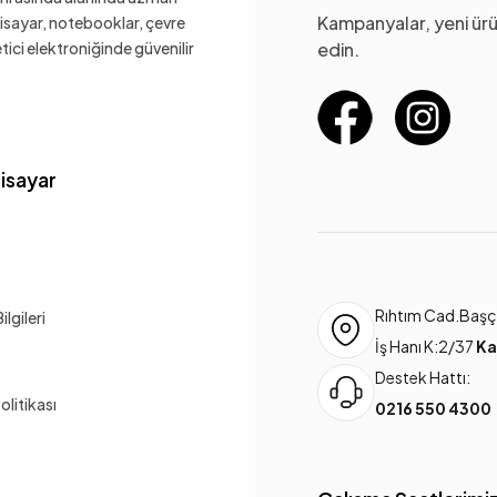
Kampanyalar, yeni ürü
gisayar, notebooklar, çevre
ketici elektroniğinde güvenilir
edin.
gisayar
Rıhtım Cad.Başça
lgileri
İş Hanı K:2/37
Ka
Destek Hattı:
Politikası
0216 550 4300