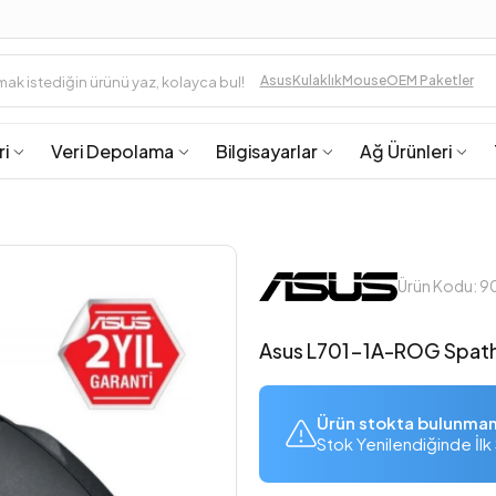
Asus
Kulaklık
Mouse
OEM Paketler
ri
Veri Depolama
Bilgisayarlar
Ağ Ürünleri
Ürün Kodu:
Asus L701-1A-ROG Spath
Ürün stokta bulunma
Stok Yenilendiğinde İlk 