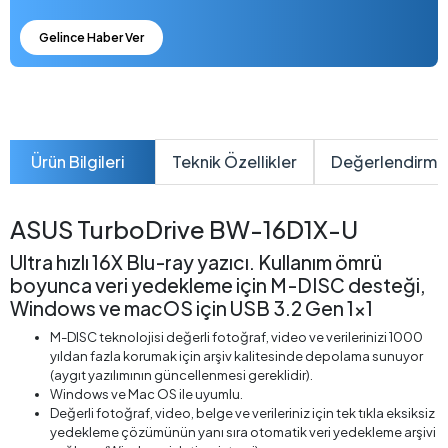
Gelince Haber Ver
Ürün Bilgileri
Teknik Özellikler
Değerlendirme
ASUS TurboDrive BW-16D1X-U
Ultra hızlı 16X Blu-ray yazıcı. Kullanım ömrü
boyunca veri yedekleme için M-DISC desteği,
Windows ve macOS için USB 3.2 Gen 1x1
M-DISC teknolojisi değerli fotoğraf, video ve verilerinizi 1000
yıldan fazla korumak için arşiv kalitesinde depolama sunuyor
(aygıt yazılımının güncellenmesi gereklidir).
Windows ve Mac OS ile uyumlu.
Değerli fotoğraf, video, belge ve verileriniz için tek tıkla eksiksiz
yedekleme çözümünün yanı sıra otomatik veri yedekleme arşivi