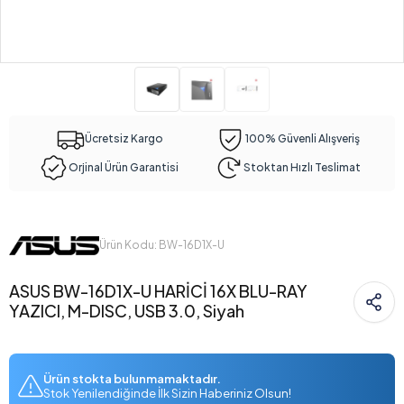
Ücretsiz Kargo
100% Güvenli Alışveriş
Orjinal Ürün Garantisi
Stoktan Hızlı Teslimat
Ürün Kodu: BW-16D1X-U
ASUS BW-16D1X-U HARİCİ 16X BLU-RAY
YAZICI, M-DISC, USB 3.0, Siyah
Ürün stokta bulunmamaktadır.
Stok Yenilendiğinde İlk Sizin Haberiniz Olsun!