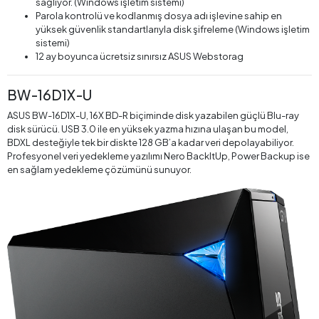
sağlıyor. (Windows işletim sistemi)
Parola kontrolü ve kodlanmış dosya adı işlevine sahip en
yüksek güvenlik standartlarıyla disk şifreleme (Windows işletim
sistemi)
12 ay boyunca ücretsiz sınırsız ASUS Webstorag
BW-16D1X-U
ASUS BW-16D1X-U, 16X BD-R biçiminde disk yazabilen güçlü Blu-ray
disk sürücü. USB 3.0 ile en yüksek yazma hızına ulaşan bu model,
BDXL desteğiyle tek bir diskte 128 GB’a kadar veri depolayabiliyor.
Profesyonel veri yedekleme yazılımı Nero BackItUp, Power Backup ise
en sağlam yedekleme çözümünü sunuyor.