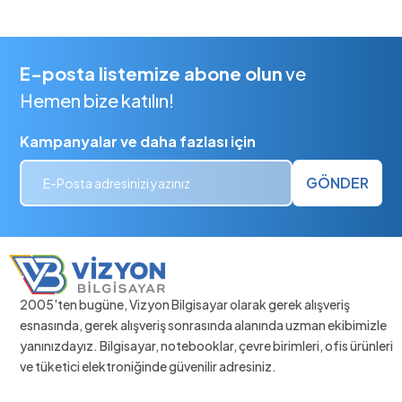
E-posta listemize abone olun
ve
Hemen bize katılın!
Kampanyalar ve daha fazlası için
GÖNDER
2005'ten bugüne, Vizyon Bilgisayar olarak gerek alışveriş
esnasında, gerek alışveriş sonrasında alanında uzman ekibimizle
yanınızdayız. Bilgisayar, notebooklar, çevre birimleri, ofis ürünleri
ve tüketici elektroniğinde güvenilir adresiniz.