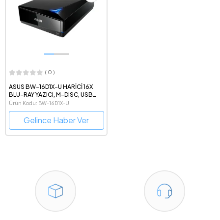
( 0 )
ASUS BW-16D1X-U HARİCİ 16X
BLU-RAY YAZICI, M-DISC, USB
3.0, Siyah
Ürün Kodu: BW-16D1X-U
Gelince Haber Ver