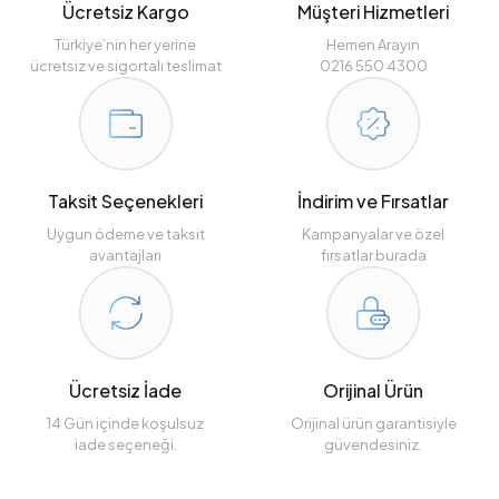
Ücretsiz Kargo
Müşteri Hizmetleri
Türkiye’nin her yerine
Hemen Arayın
ücretsiz ve sigortalı teslimat
0216 550 4300
Taksit Seçenekleri
İndirim ve Fırsatlar
Uygun ödeme ve taksit
Kampanyalar ve özel
avantajları
fırsatlar burada
Ücretsiz İade
Orijinal Ürün
14 Gün içinde koşulsuz
Orijinal ürün garantisiyle
iade seçeneği.
güvendesiniz.