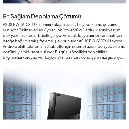
En Sağlam Depolama Çözümü
ASUS BW-16D1X-U kullanımı kolay, eksiksiz bir yedekleme çözümü
sunuyor. Birlikte verilen CyberLink Power2Go 8 adlı kullanışlı yazılım,
disk yazma sürecini basitleştiriyor ve özel dosyalarınızı korumak için
isteğe bağlı olarak şifreleme işlevi sunuyor. ASUS BW-16D1X-U ayrıca,
Android akıllı telefonlar ve tabletler için internet üzerinden yedekleme
çözümüyle birlikte sunuluyor. Bu güçlü özellikler hep birlikte
bilgilerinizi koruyup veri kaybı riskini azaltarak endişelerinizi gideriyor.