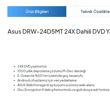
Ürün Bilgileri
Teknik Özellikle
Asus DRW-24D5MT 24X Dahili DVD Yazı
24X DVD yazma hızı
1000 yıllık depolama çözümü M-Disc desteği
E-Green ile %50'nin üzerinde güç tasarrufu
Android cihazlarınız için veri yedekleme
ASUS WebStorage (6 ay boyunca sınırsız web alanı)
Disc Encryption II'deki şifre kontrolü ve gizli dosya adı fonksiyo