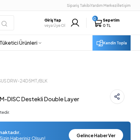
Sipariş Takibi
Yardım Merkezi
İletişim
0
Giriş Yap
Sepetim
veya Üye Ol
0 TL
Tüketici Ürünleri
Kendin Topla
ASUS DRW-24D5MT/BLK
-DISC Destekli Double Layer
tedir.
maktadır.
Gelince Haber Ver
Sizin Haberiniz Olsun!