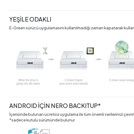
YEŞİLE ODAKLI
E-Green sürücü uygulamasını kullanılmadığı zaman kapatarak kullanıc
ANDROID İÇİN NERO BACKITUP*
İçerisinde bulunan ücretsiz uygulama ile tüm önemli verilerinizi çevri
*sadece kutulu sürümünde bulunur