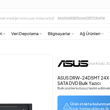
Asus
Kulaklık
Mouse
OEM Paketler
ri
Veri Depolama
Bilgisayarlar
Ağ Ürünleri
Ürün Kodu: 
ASUS DRW-24D5MT 24X M
SATA DVD Bulk Yazıcı
Bulk ürünler kutusuz teslim edilmek
Ürün stokta bulunma
Stok Yenilendiğinde İlk 