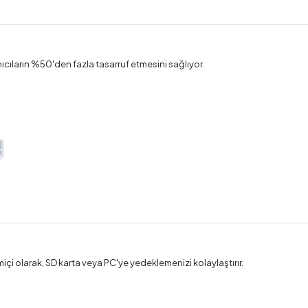
ıların %50'den fazla tasarruf etmesini sağlıyor.
miçi olarak, SD karta veya PC'ye yedeklemenizi kolaylaştırır.