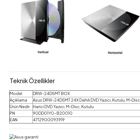
Teknik Özellikler
Model
DRW-24D5MT BOX
Açıklama
Asus DRW-24D5MT 24X Dahili DVD Yazıcı, Kutulu, M-Disc 
Ürün Nedir
Harici DVD Yazıcı, M-Disc, Kutulu
PN
90DD01Y0-B20010
EAN
4712900093919