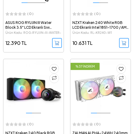
( 0 )
( 0 )
ASUS ROG RYUJIN III Water
NZXT Kraken 240 White RGB
Block 3.5" LCD Ekranlı Sıvı
LCD Ekranlı Intel 1851-1700 / AMD
Soğutma Su Bloğu
AM5 Uyumlu 240mm Beyaz
Ürün Kodu: ROG-RYUJIN-III-WATER-
Ürün Kodu: RL-KR240-W1
İşlemci Sıvı Soğutucu
BLOCK
12.390 TL
10.631 TL
%37 İNDİRİM
( 0 )
( 0 )
NZXT Kraken 240 Black RGB
ZALMAN ALPHA-24WH 240mm