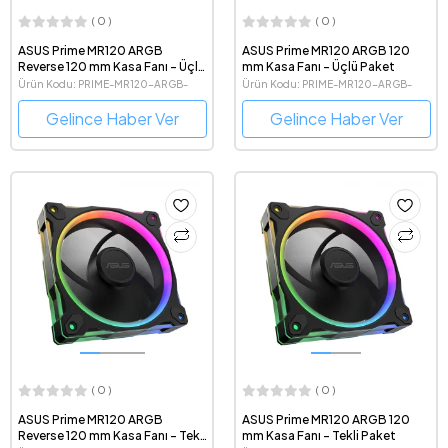
( 0 )
( 0 )
ASUS Prime MR120 ARGB
ASUS Prime MR120 ARGB 120
Reverse 120 mm Kasa Fanı - Üçlü
mm Kasa Fanı - Üçlü Paket
Paket
Ürün Kodu: PRIME-MR120-ARGB-
Ürün Kodu: PRIME-MR120-ARGB-
REVERSE-BLACK-3IN1
BLACK-3IN1
Gelince Haber Ver
Gelince Haber Ver
( 0 )
( 0 )
ASUS Prime MR120 ARGB
ASUS Prime MR120 ARGB 120
Reverse 120 mm Kasa Fanı - Tekli
mm Kasa Fanı - Tekli Paket