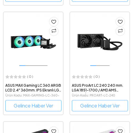
( 0 )
( 0 )
ASUS MAX Gaming LC 360 ARGB
ASUS ProArt LC 240 240 mm.
LCD 2.4" 360mm. IPS Ekranlı LGA
LGA 1851-1700 / AMD AM5
1851-1700 / AMD AM5 Uyumlu
Uyumlu İşlemci Sıvı Soğutucu
Ürün Kodu: MAX-GAMING-LC-360-
Ürün Kodu: PROART-LC-240
İşlemci Sıvı Soğutucu
ARGB-LCD
Gelince Haber Ver
Gelince Haber Ver