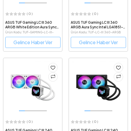
( 0 )
( 0 )
ASUS TUF Gaming LC III 360
ASUS TUF Gaming LC III 360
ARGB White Edition Aura Sync
ARGB Aura Sync Intel LGA1851-
Intel LGA1851-1700 ve AMD AM5
1700 ve AMD AM5 Destekli
Ürün Kodu: TUF-GAMING-LC-III-
Ürün Kodu: TUF-LC-III 360-ARGB
Destekli 360mm Beyaz İşlemci
360mm İşlemci Sıvı Soğutucu
360-ARGB-WHITE-EDITION
Sıvı Soğutucu
Gelince Haber Ver
Gelince Haber Ver
( 0 )
( 0 )
ASUS TUF Gaming LC III 240
ASUS TUF Gaming LC III 240