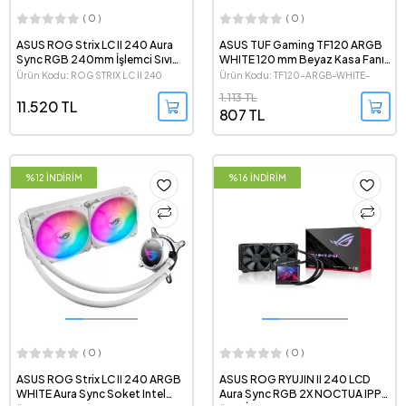
( 0 )
( 0 )
ASUS ROG Strix LC II 240 Aura
ASUS TUF Gaming TF120 ARGB
Sync RGB 240mm İşlemci Sıvı
WHITE 120 mm Beyaz Kasa Fanı
Soğutucu
- Tekli Paket
Ürün Kodu: ROG STRIX LC II 240
Ürün Kodu: TF120-ARGB-WHITE-
SINGLE
1.113 TL
11.520 TL
807 TL
%12 İNDİRİM
%16 İNDİRİM
( 0 )
( 0 )
ASUS ROG Strix LC II 240 ARGB
ASUS ROG RYUJIN II 240 LCD
WHITE Aura Sync Soket Intel
Aura Sync RGB 2X NOCTUA IPPC