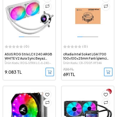
( 0 )
( 0 )
ASUS ROG Strix LC II 240 ARGB
cRadia Intel Soket LGA 1700
WHITE V2 Aura Sync Beyaz
100x100x25mm Fanlı İşlemci
İşlemci Sıvı Soğutma Sistemi
Soğutucu
Ürün Kodu: ROG-STRIX LC-II-240-
Ürün Kodu: CR-1700F-9F34A
WHITE-V2
720 TL
9.083 TL
691 TL