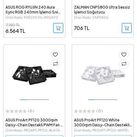
ASUS ROG RYUJIN 240 Aura
ZALMAN CNPS80G Ultra Sessiz
Sync RGB 240mm İşlemci Sıvı
İşlemci Soğutucu
Soğutma Sistemi
Ürün Kodu: 90RC0030-M0UAY0
Ürün Kodu: CNPS80G
7.150 TL
706 TL
6.564 TL
( 0 )
( 0 )
ASUS ProArt PF120 3000rpm
ASUS ProArt PF120 White
Daisy-Chain Destekli PWM Fan -
3000rpm Daisy-Chain Destekli
3'lü Paket
PWM Beyaz Fan - 3'lü Paket
Ürün Kodu: PROART-PF120-BLACK-
Ürün Kodu: PROART-PF120-WHITE-
3IN1
3IN1