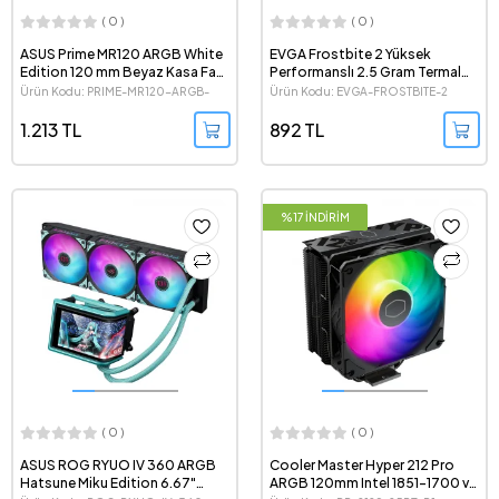
( 0 )
( 0 )
ASUS Prime MR120 ARGB White
EVGA Frostbite 2 Yüksek
Edition 120 mm Beyaz Kasa Fanı
Performanslı 2.5 Gram Termal
- Tekli Paket
Macun
Ürün Kodu: PRIME-MR120-ARGB-
Ürün Kodu: EVGA-FROSTBITE-2
WHITE
1.213 TL
892 TL
%17 İNDİRİM
( 0 )
( 0 )
ASUS ROG RYUO IV 360 ARGB
Cooler Master Hyper 212 Pro
Hatsune Miku Edition 6.67"
ARGB 120mm Intel 1851-1700 ve