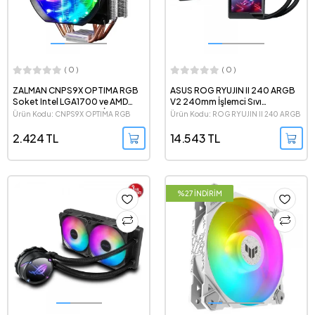
( 0 )
( 0 )
ZALMAN CNPS9X OPTIMA RGB
ASUS ROG RYUJIN II 240 ARGB
Soket Intel LGA1700 ve AMD
V2 240mm İşlemci Sıvı
AM5 Destekli Kule Tipi İşlemci
Soğutucu
Ürün Kodu: CNPS9X OPTIMA RGB
Ürün Kodu: ROG RYUJIN II 240 ARGB
Sogutucu
V2
2.424 TL
14.543 TL
%27 İNDİRİM