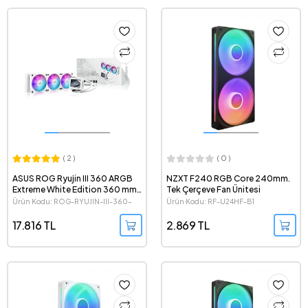
( 2 )
( 0 )
ASUS ROG Ryujin III 360 ARGB
NZXT F240 RGB Core 240mm.
Extreme White Edition 360 mm.
Tek Çerçeve Fan Ünitesi
LGA 1851-1700 / AMD AM5
Ürün Kodu: ROG-RYUJIN-III-360-
Ürün Kodu: RF-U24HF-B1
Uyumlu Beyaz İşlemci Sıvı
ARGB-EXTREME-WHITE
Soğutucu
17.816 TL
2.869 TL