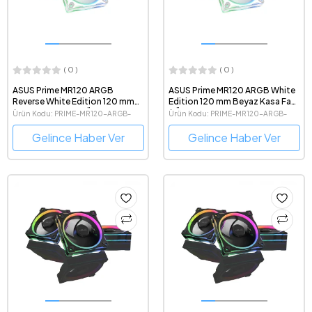
( 0 )
( 0 )
ASUS Prime MR120 ARGB
ASUS Prime MR120 ARGB White
Reverse White Edition 120 mm
Edition 120 mm Beyaz Kasa Fanı
Beyaz Kasa Fanı - Üçlü Paket
- Üçlü Paket
Ürün Kodu: PRIME-MR120-ARGB-
Ürün Kodu: PRIME-MR120-ARGB-
REVERSE-WHITE-3IN1
WHITE-3IN1
Gelince Haber Ver
Gelince Haber Ver