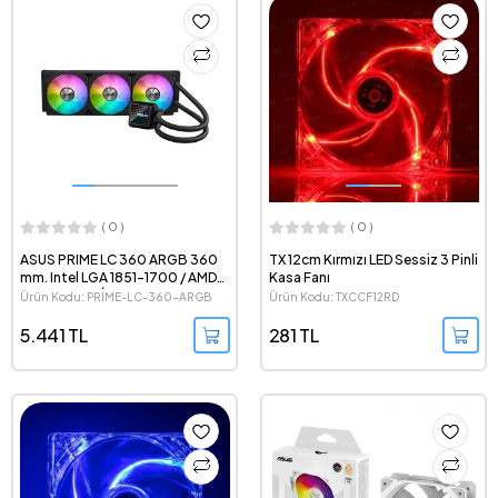
( 0 )
( 0 )
ASUS PRIME LC 360 ARGB 360
TX 12cm Kırmızı LED Sessiz 3 Pinli
mm. Intel LGA 1851-1700 / AMD
Kasa Fanı
AM5 Uyumlu İşlemci Sıvı
Ürün Kodu: PRIME-LC-360-ARGB
Ürün Kodu: TXCCF12RD
Soğutucu
5.441 TL
281 TL