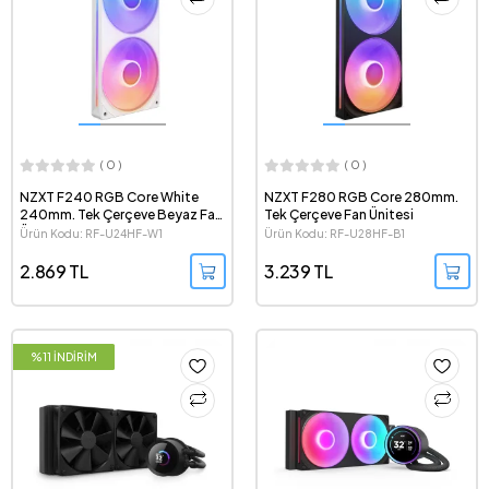
( 0 )
( 0 )
NZXT F240 RGB Core White
NZXT F280 RGB Core 280mm.
240mm. Tek Çerçeve Beyaz Fan
Tek Çerçeve Fan Ünitesi
Ünitesi
Ürün Kodu: RF-U24HF-W1
Ürün Kodu: RF-U28HF-B1
2.869 TL
3.239 TL
%11 İNDİRİM