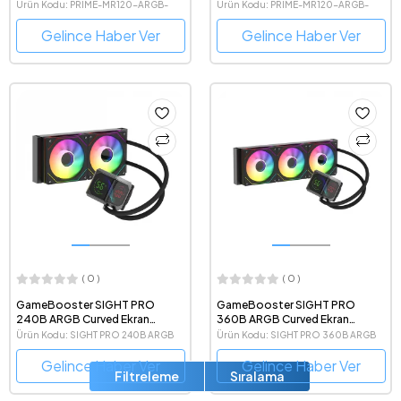
Paket
Ürün Kodu: PRIME-MR120-ARGB-
Ürün Kodu: PRIME-MR120-ARGB-
REVERSE-BLACK
BLACK
Gelince Haber Ver
Gelince Haber Ver
( 0 )
( 0 )
GameBooster SIGHT PRO
GameBooster SIGHT PRO
240B ARGB Curved Ekran
360B ARGB Curved Ekran
240mm. LGA1851/AM5 Uyumlu
360mm. LGA1851/AM5 Uyumlu
Ürün Kodu: SIGHT PRO 240B ARGB
Ürün Kodu: SIGHT PRO 360B ARGB
İşlemci Sıvı Soğutucu
İşlemci Sıvı Soğutucu
Gelince Haber Ver
Gelince Haber Ver
Filtreleme
Sıralama