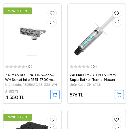
%26 İNDİRİM
( 0 )
( 0 )
ZALMAN RESERATOR5-Z36-
ZALMAN ZM-STC8 1.5 Gram
WH Soket Intel 1851-1700 ve
Süper İletken Termal Macun
AMD AM5 destekli, 360mm
Ürün Kodu: RESERATOR5-Z36-WH
Ürün Kodu: ZM-STC8
Beyaz İşlemci Sıvı Soğutucu
6.153 TL
576 TL
4.550 TL
%28 İNDİRİM