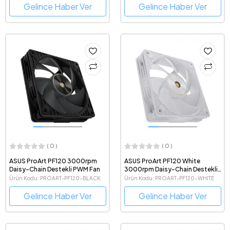
Gelince Haber Ver
Gelince Haber Ver
( 0 )
( 0 )
ASUS ProArt PF120 3000rpm
ASUS ProArt PF120 White
Daisy-Chain Destekli PWM Fan
3000rpm Daisy-Chain Destekli
PWM Beyaz Fan
Ürün Kodu: PROART-PF120-BLACK
Ürün Kodu: PROART-PF120-WHITE
Gelince Haber Ver
Gelince Haber Ver