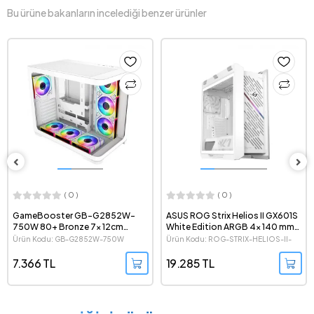
Bu ürüne bakanların incelediği benzer ürünler
( 0 )
( 0 )
GameBooster GB-G2852W-
ASUS ROG Strix Helios II GX601S
750W 80+ Bronze 7x 12cm
White Edition ARGB 4x 140 mm
ARGB Fanlı Curved Akvaryum
Fanlı Mid-Tower e-ATX Beyaz
Ürün Kodu: GB-G2852W-750W
Ürün Kodu: ROG-STRIX-HELIOS-II-
Cam Mid Tower Gaming Beyaz
Gaming Bilgisayar Kasası
GX601S-WHITE
ATX Kasa
7.366 TL
19.285 TL