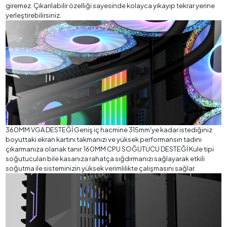
giremez. Çıkarılabilir özelliği sayesinde kolayca yıkayıp tekrar yerine
yerleştirebilirsiniz.
360MM VGA DESTEĞİ Geniş iç hacmine 315mm'ye kadar istediğiniz
boyuttaki ekran kartını takmanızı ve yüksek performansın tadını
çıkarmanıza olanak tanır. 160MM CPU SOĞUTUCU DESTEĞİ Kule tipi
soğutucuları bile kasanıza rahatça sığdırmanızı sağlayarak etkili
soğutma ile sisteminizin yüksek verimlilikte çalışmasını sağlar.