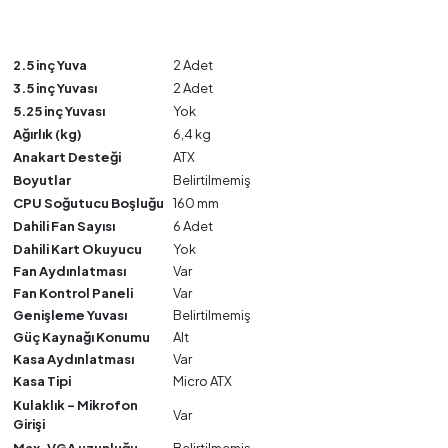
2.5 inç Yuva
2 Adet
3.5 inç Yuvası
2 Adet
5.25 inç Yuvası
Yok
Ağırlık (kg)
6,4 kg
Anakart Desteği
ATX
Boyutlar
Belirtilmemiş
CPU Soğutucu Boşluğu
160 mm
Dahili Fan Sayısı
6 Adet
Dahili Kart Okuyucu
Yok
Fan Aydınlatması
Var
Fan Kontrol Paneli
Var
Genişleme Yuvası
Belirtilmemiş
Güç Kaynağı Konumu
Alt
Kasa Aydınlatması
Var
Kasa Tipi
Micro ATX
Kulaklık - Mikrofon
Var
Girişi