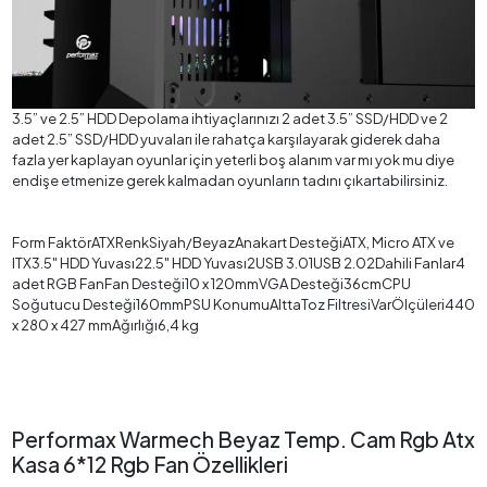
3.5” ve 2.5” HDD Depolama ihtiyaçlarınızı 2 adet 3.5” SSD/HDD ve 2
adet 2.5” SSD/HDD yuvaları ile rahatça karşılayarak giderek daha
fazla yer kaplayan oyunlar için yeterli boş alanım var mı yok mu diye
endişe etmenize gerek kalmadan oyunların tadını çıkartabilirsiniz.
Form FaktörATXRenkSiyah/BeyazAnakart DesteğiATX, Micro ATX ve
ITX3.5" HDD Yuvası22.5" HDD Yuvası2USB 3.01USB 2.02Dahili Fanlar4
adet RGB FanFan Desteği10 x 120mmVGA Desteği36cmCPU
Soğutucu Desteği160mmPSU KonumuAlttaToz FiltresiVarÖlçüleri440
x 280 x 427 mmAğırlığı6,4 kg
Performax Warmech Beyaz Temp. Cam Rgb Atx
Kasa 6*12 Rgb Fan Özellikleri