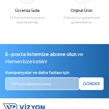
Ücretsiz İade
Orijinal Ürün
14 Gün içinde koşulsuz
Orijinal ürün garantisiyle
iade seçeneği.
güvendesiniz.
E-posta listemize abone olun
ve
Hemen bize katılın!
Kampanyalar ve daha fazlası için
GÖNDER