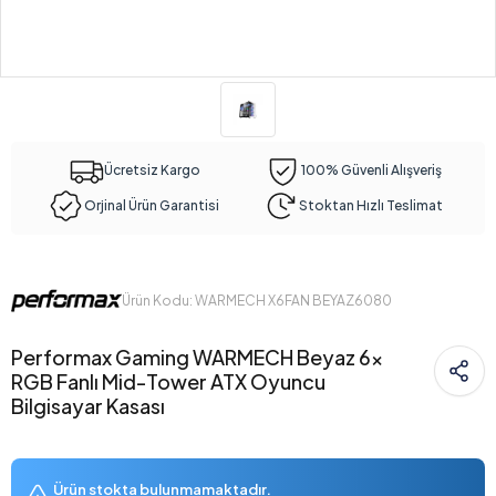
Ücretsiz Kargo
100% Güvenli Alışveriş
Orjinal Ürün Garantisi
Stoktan Hızlı Teslimat
Ürün Kodu: WARMECH X6FAN BEYAZ6080
Performax Gaming WARMECH Beyaz 6x
RGB Fanlı Mid-Tower ATX Oyuncu
Bilgisayar Kasası
Ürün stokta bulunmamaktadır.