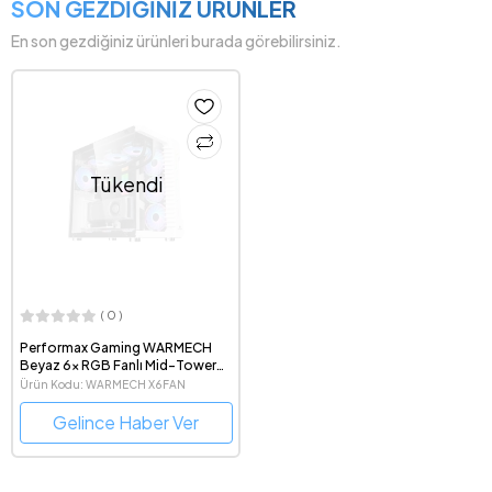
SON GEZDİĞİNİZ ÜRÜNLER
En son gezdiğiniz ürünleri burada görebilirsiniz.
Tükendi
( 0 )
Performax Gaming WARMECH
Beyaz 6x RGB Fanlı Mid-Tower
ATX Oyuncu Bilgisayar Kasası
Ürün Kodu: WARMECH X6FAN
BEYAZ6080
Gelince Haber Ver