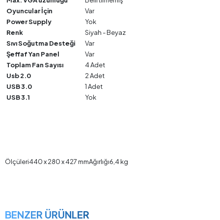
Max. VGA uzunluğu
Belirtilmemiş
Oyuncular İçin
Var
Power Supply
Yok
Renk
Siyah - Beyaz
Sıvı Soğutma Desteği
Var
Şeffaf Yan Panel
Var
Toplam Fan Sayısı
4 Adet
Usb 2.0
2 Adet
USB 3.0
1 Adet
USB 3.1
Yok
Ölçüleri440 x 280 x 427 mmAğırlığı6,4 kg
BENZER ÜRÜNLER