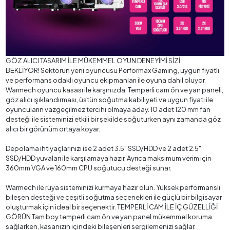
GÖZ ALICI TASARIM İLE MÜKEMMEL OYUN DENEYİMİ SİZİ
BEKLİYOR! Sektörün yeni oyuncusu Performax Gaming, uygun fiyatlı
ve performans odaklı oyuncu ekipmanları ile oyuna dahil oluyor.
Warmech oyuncu kasası ile karşınızda. Temperli cam ön ve yan paneli,
göz alıcı ışıklandırması, üstün soğutma kabiliyeti ve uygun fiyatı ile
oyuncuların vazgeçilmez tercihi olmaya aday. 10 adet 120 mm fan
desteği ile sisteminizi etkili bir şekilde soğuturken aynı zamanda göz
alıcı bir görünüm ortaya koyar.
Depolama ihtiyaçlarınızı ise 2 adet 3.5" SSD/HDD ve 2 adet 2.5"
SSD/HDD yuvaları ile karşılamaya hazır. Ayrıca maksimum verim için
360mm VGA ve 160mm CPU soğutucu desteği sunar.
Warmech ile rüya sisteminizi kurmaya hazır olun. Yüksek performanslı
bileşen desteği ve çeşitli soğutma seçenekleri ile güçlü bir bilgisayar
oluşturmak için ideal bir seçenektir. TEMPERLİ CAM İLE İÇ GÜZELLİĞİ
GÖRÜN Tam boy temperli cam ön ve yan panel mükemmel koruma
sağlarken, kasanızın içindeki bileşenleri sergilemenizi sağlar.