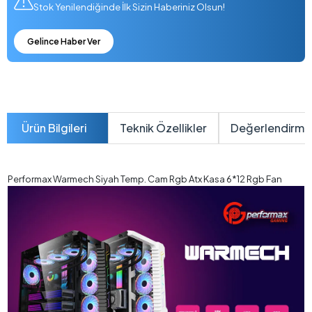
Stok Yenilendiğinde İlk Sizin Haberiniz Olsun!
Gelince Haber Ver
Ürün Bilgileri
Teknik Özellikler
Değerlendirme
Performax Warmech Siyah Temp. Cam Rgb Atx Kasa 6*12 Rgb Fan