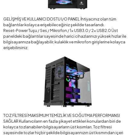
GELİŞMİŞ VE KULLANICI DOSTU I/O PANEL İhtiyacınız olan tüm
bağlantılar kolayca erişebileceğiniz şekilde tasarlandı.
Reset-Power Tuşu / Ses / Mikrofon / 1x USB3.0 / 2x USB2.0 Üst
paneldeki bağlantılar sayesinde harici cihazlarınızı yüksek hızlar ile
bilgisayarınıza bağlayabilir, kulaklık ve mikrofon girişlerine kolayca
erişebilirsiniz.
TOZ FİLTRESİ MAKSİMUM TEMİZLİK VE SOĞUTMA PERFORMANSI
SAĞLAR Kullanıcıların en fazla şikayet ettikleri konulardan biri de
kolayca tozlanabilen bilgisayarların üst kısımları. Toz filtresi
sayesinde tozlar hiçbir şekilde bilgisayarınızın üst kısmından içeri