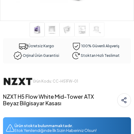
Ücretsiz Kargo
100% Güvenli Alışveriş
Orjinal Ürün Garantisi
Stoktan Hızlı Teslimat
Ürün Kodu: CC-H51FW-01
NZXT H5 Flow White Mid-Tower ATX
Beyaz Bilgisayar Kasası
Ürün stokta bulunmamaktadır.
Stok Yenilendiğinde İlk Sizin Haberiniz Olsun!