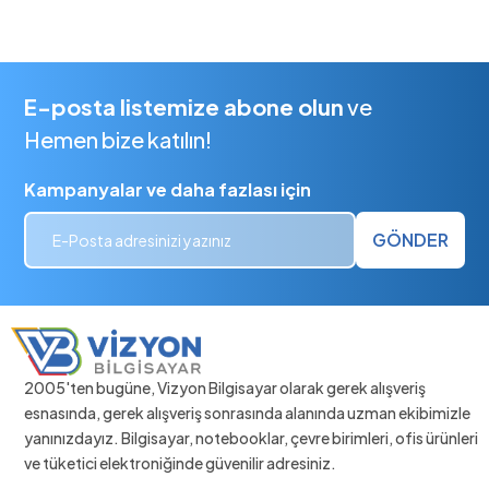
E-posta listemize abone olun
ve
Hemen bize katılın!
Kampanyalar ve daha fazlası için
GÖNDER
2005'ten bugüne, Vizyon Bilgisayar olarak gerek alışveriş
esnasında, gerek alışveriş sonrasında alanında uzman ekibimizle
yanınızdayız. Bilgisayar, notebooklar, çevre birimleri, ofis ürünleri
ve tüketici elektroniğinde güvenilir adresiniz.