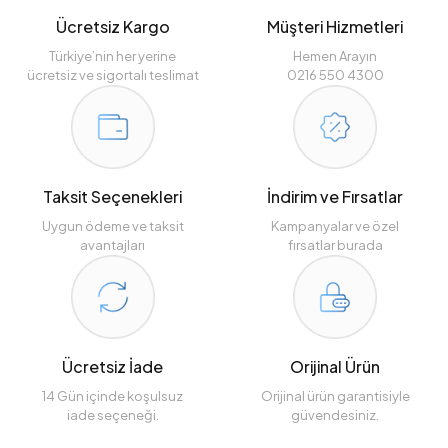
Ücretsiz Kargo
Müşteri Hizmetleri
Türkiye’nin her yerine
Hemen Arayın
ücretsiz ve sigortalı teslimat
0216 550 4300
Taksit Seçenekleri
İndirim ve Fırsatlar
Uygun ödeme ve taksit
Kampanyalar ve özel
avantajları
fırsatlar burada
Ücretsiz İade
Orijinal Ürün
14 Gün içinde koşulsuz
Orijinal ürün garantisiyle
iade seçeneği.
güvendesiniz.