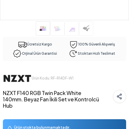
Ücretsiz Kargo
100% Güvenli Alışveriş
Orjinal Ürün Garantisi
Stoktan Hızlı Teslimat
Ürün Kodu: RF-R14DF-W1
NZXT F140 RGB Twin Pack White
140mm. Beyaz Fan İkili Set ve Kontrolcü
Hub
Ürün stokta bulunmamaktadır.