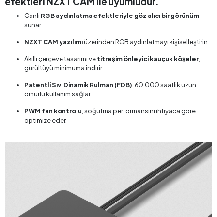
efektleri NZXT CAM ile uyumludur.
Canlı
RGB aydınlatma efektleriyle göz alıcı bir görünüm
sunar.
NZXT CAM yazılımı
üzerinden RGB aydınlatmayı kişiselleştirin.
Akıllı çerçeve tasarımı ve
titreşim önleyici kauçuk köşeler
,
gürültüyü minimuma indirir.
Patentli Sıvı Dinamik Rulman (FDB)
, 60.000 saatlik uzun
ömürlü kullanım sağlar.
PWM fan kontrolü
, soğutma performansını ihtiyaca göre
optimize eder.