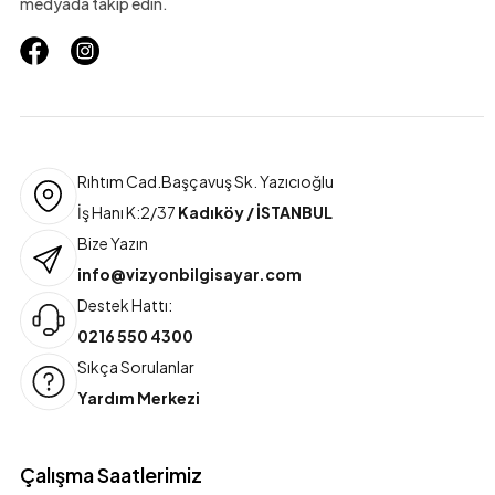
medyada takip edin.
Rıhtım Cad.Başçavuş Sk. Yazıcıoğlu
İş Hanı K:2/37
Kadıköy / İSTANBUL
Bize Yazın
info@vizyonbilgisayar.com
Destek Hattı:
0216 550 4300
Sıkça Sorulanlar
Yardım Merkezi
Çalışma Saatlerimiz