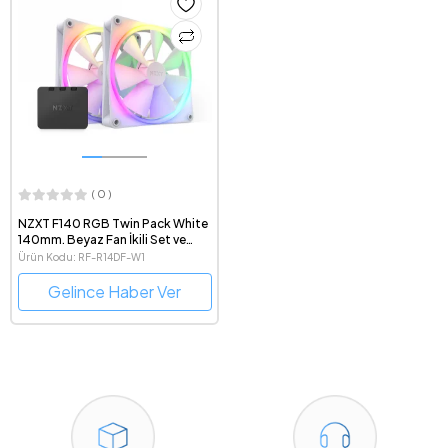
( 0 )
NZXT F140 RGB Twin Pack White
140mm. Beyaz Fan İkili Set ve
Kontrolcü Hub
Ürün Kodu: RF-R14DF-W1
Gelince Haber Ver