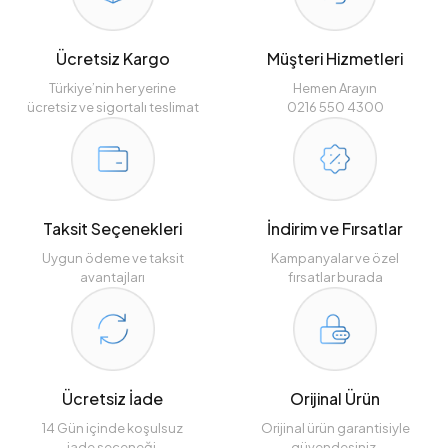
Ücretsiz Kargo
Müşteri Hizmetleri
Türkiye’nin her yerine
Hemen Arayın
ücretsiz ve sigortalı teslimat
0216 550 4300
Taksit Seçenekleri
İndirim ve Fırsatlar
Uygun ödeme ve taksit
Kampanyalar ve özel
avantajları
fırsatlar burada
Ücretsiz İade
Orijinal Ürün
14 Gün içinde koşulsuz
Orijinal ürün garantisiyle
iade seçeneği.
güvendesiniz.