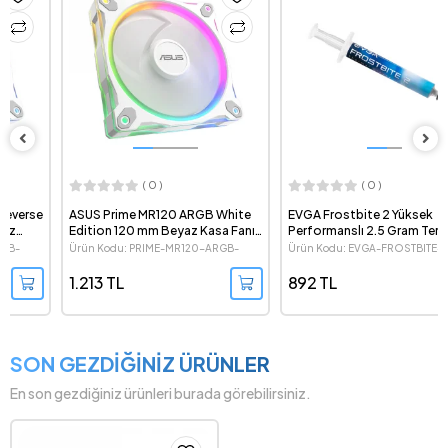
( 0 )
( 0 )
ASUS Prime MR120 ARGB White
EVGA Frostbite 2 Yüksek
Edition 120 mm Beyaz Kasa Fanı
Performanslı 2.5 Gram Termal
- Tekli Paket
Macun
Ürün Kodu: PRIME-MR120-ARGB-
Ürün Kodu: EVGA-FROSTBITE-2
WHITE
1.213 TL
892 TL
SON GEZDİĞİNİZ ÜRÜNLER
En son gezdiğiniz ürünleri burada görebilirsiniz.