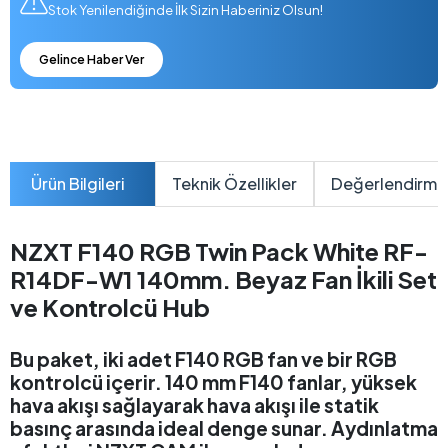
Stok Yenilendiğinde İlk Sizin Haberiniz Olsun!
Gelince Haber Ver
Ürün Bilgileri
Teknik Özellikler
Değerlendirme
NZXT F140 RGB Twin Pack White RF-
R14DF-W1 140mm. Beyaz Fan İkili Set
ve Kontrolcü Hub
Bu paket, iki adet F140 RGB fan ve bir RGB
kontrolcü içerir. 140 mm F140 fanlar, yüksek
hava akışı sağlayarak hava akışı ile statik
basınç arasında ideal denge sunar. Aydınlatma