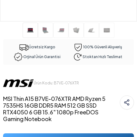
Ücretsiz Kargo
100% Güvenli Alışveriş
Orjinal Ürün Garantisi
Stoktan Hızlı Teslimat
Ürün Kodu: B7VE-076XTR
MSI Thin A15 B7VE-076XTR AMD Ryzen 5
7535HS 16GB DDR5 RAM 512 GB SSD
RTX4050 6 GB 15.6" 1080p FreeDOS
Gaming Notebook