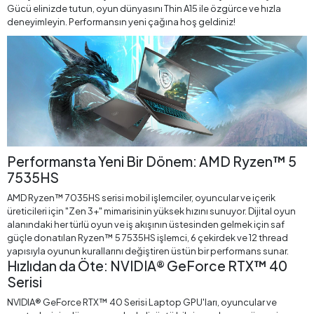
Gücü elinizde tutun, oyun dünyasını Thin A15 ile özgürce ve hızla
deneyimleyin. Performansın yeni çağına hoş geldiniz!
Performansta Yeni Bir Dönem: AMD Ryzen™ 5
7535HS
AMD Ryzen™ 7035HS serisi mobil işlemciler, oyuncular ve içerik
üreticileri için "Zen 3+" mimarisinin yüksek hızını sunuyor. Dijital oyun
alanındaki her türlü oyun ve iş akışının üstesinden gelmek için saf
güçle donatılan Ryzen™ 5 7535HS işlemci, 6 çekirdek ve 12 thread
yapısıyla oyunun kurallarını değiştiren üstün bir performans sunar.
Hızlıdan da Öte: NVIDIA® GeForce RTX™ 40
Serisi
NVIDIA® GeForce RTX™ 40 Serisi Laptop GPU'ları, oyuncular ve