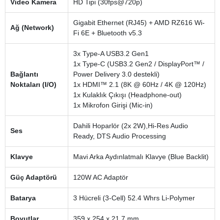
Video Kamera
HD Tipi (30fps@720p)
Gigabit Ethernet (RJ45) + AMD RZ616 Wi-
Ağ (Network)
Fi 6E + Bluetooth v5.3
3x Type-A USB3.2 Gen1
1x Type-C (USB3.2 Gen2 / DisplayPort™ /
Bağlantı
Power Delivery 3.0 destekli)
Noktaları (I/O)
1x HDMI™ 2.1 (8K @ 60Hz / 4K @ 120Hz)
1x Kulaklık Çıkışı (Headphone-out)
1x Mikrofon Girişi (Mic-in)
Dahili Hoparlör (2x 2W),Hi-Res Audio
Ses
Ready, DTS Audio Processing
Klavye
Mavi Arka Aydınlatmalı Klavye (Blue Backlit)
Güç Adaptörü
120W AC Adaptör
Batarya
3 Hücreli (3-Cell) 52.4 Whrs Li-Polymer
Boyutlar
359 x 254 x 21.7 mm