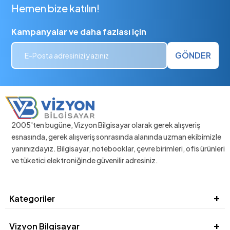
Hemen bize katılın!
Kampanyalar ve daha fazlası için
GÖNDER
2005'ten bugüne, Vizyon Bilgisayar olarak gerek alışveriş
esnasında, gerek alışveriş sonrasında alanında uzman ekibimizle
yanınızdayız. Bilgisayar, notebooklar, çevre birimleri, ofis ürünleri
ve tüketici elektroniğinde güvenilir adresiniz.
Kategoriler
Vizyon Bilgisayar