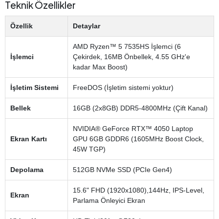
Teknik Özellikler
Özellik
Detaylar
AMD Ryzen™ 5 7535HS İşlemci (6
İşlemci
Çekirdek, 16MB Önbellek, 4.55 GHz'e
kadar Max Boost)
İşletim Sistemi
FreeDOS (İşletim sistemi yoktur)
Bellek
16GB (2x8GB) DDR5-4800MHz (Çift Kanal)
NVIDIA® GeForce RTX™ 4050 Laptop
Ekran Kartı
GPU 6GB GDDR6 (1605MHz Boost Clock,
45W TGP)
Depolama
512GB NVMe SSD (PCIe Gen4)
15.6" FHD (1920x1080),144Hz, IPS-Level,
Ekran
Parlama Önleyici Ekran