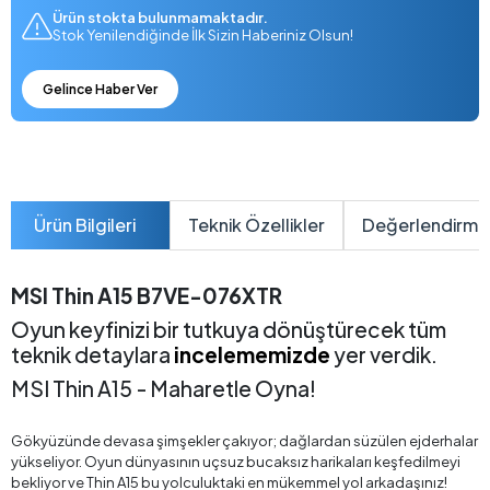
Ürün stokta bulunmamaktadır.
Stok Yenilendiğinde İlk Sizin Haberiniz Olsun!
Gelince Haber Ver
Ürün Bilgileri
Teknik Özellikler
Değerlendirme
MSI Thin A15 B7VE-076XTR
Oyun keyfinizi bir tutkuya dönüştürecek tüm
teknik detaylara
incelememizde
yer verdik.
MSI Thin A15 - Maharetle Oyna!
Gökyüzünde devasa şimşekler çakıyor; dağlardan süzülen ejderhalar
yükseliyor. Oyun dünyasının uçsuz bucaksız harikaları keşfedilmeyi
bekliyor ve Thin A15 bu yolculuktaki en mükemmel yol arkadaşınız!