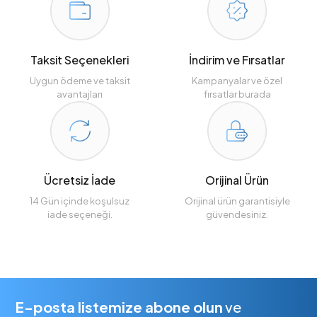
Taksit Seçenekleri
İndirim ve Fırsatlar
Uygun ödeme ve taksit
Kampanyalar ve özel
avantajları
fırsatlar burada
Ücretsiz İade
Orijinal Ürün
14 Gün içinde koşulsuz
Orijinal ürün garantisiyle
iade seçeneği.
güvendesiniz.
E-posta listemize abone olun
ve