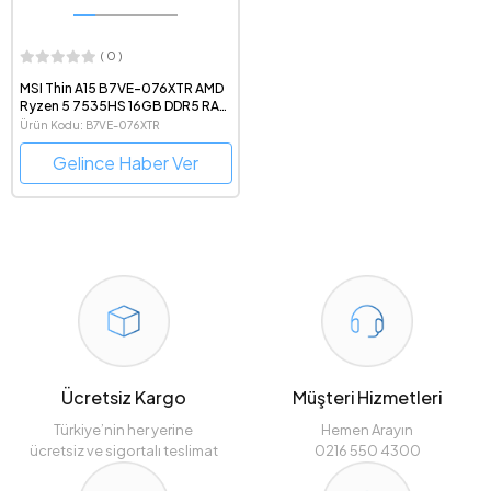
( 0 )
MSI Thin A15 B7VE-076XTR AMD
Ryzen 5 7535HS 16GB DDR5 RAM
512 GB SSD RTX4050 6 GB 15.6"
Ürün Kodu: B7VE-076XTR
1080p FreeDOS Gaming
Notebook
Gelince Haber Ver
Ücretsiz Kargo
Müşteri Hizmetleri
Türkiye’nin her yerine
Hemen Arayın
ücretsiz ve sigortalı teslimat
0216 550 4300