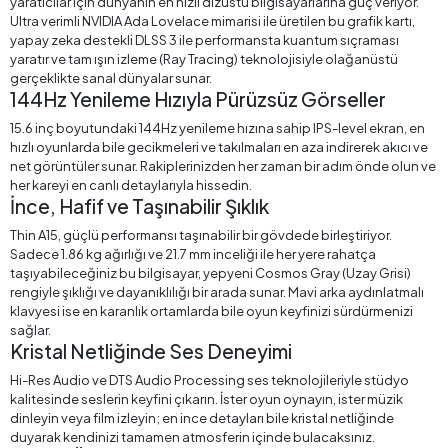
yaratıcılar için dünyanın en hızlı dizüstü bilgisayarlarına güç veriyor.
Ultra verimli NVIDIA Ada Lovelace mimarisi ile üretilen bu grafik kartı,
yapay zeka destekli DLSS 3 ile performansta kuantum sıçraması
yaratır ve tam ışın izleme (Ray Tracing) teknolojisiyle olağanüstü
gerçeklikte sanal dünyalar sunar.
144Hz Yenileme Hızıyla Pürüzsüz Görseller
15.6 inç boyutundaki 144Hz yenileme hızına sahip IPS-level ekran, en
hızlı oyunlarda bile gecikmeleri ve takılmaları en aza indirerek akıcı ve
net görüntüler sunar. Rakiplerinizden her zaman bir adım önde olun ve
her kareyi en canlı detaylarıyla hissedin.
İnce, Hafif ve Taşınabilir Şıklık
Thin A15, güçlü performansı taşınabilir bir gövdede birleştiriyor.
Sadece 1.86 kg ağırlığı ve 21.7 mm inceliği ile her yere rahatça
taşıyabileceğiniz bu bilgisayar, yepyeni Cosmos Gray (Uzay Grisi)
rengiyle şıklığı ve dayanıklılığı bir arada sunar. Mavi arka aydınlatmalı
klavyesi ise en karanlık ortamlarda bile oyun keyfinizi sürdürmenizi
sağlar.
Kristal Netliğinde Ses Deneyimi
Hi-Res Audio ve DTS Audio Processing ses teknolojileriyle stüdyo
kalitesinde seslerin keyfini çıkarın. İster oyun oynayın, ister müzik
dinleyin veya film izleyin; en ince detayları bile kristal netliğinde
duyarak kendinizi tamamen atmosferin içinde bulacaksınız.