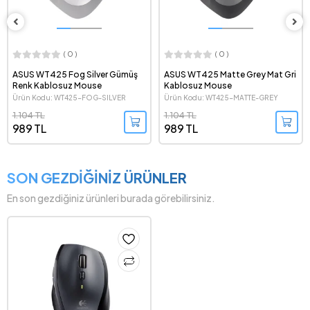
( 0 )
( 0 )
ASUS WT425 Fog Silver Gümüş
ASUS WT425 Matte Grey Mat Gri
Renk Kablosuz Mouse
Kablosuz Mouse
Ürün Kodu: WT425-FOG-SILVER
Ürün Kodu: WT425-MATTE-GREY
1.104 TL
1.104 TL
989 TL
989 TL
SON GEZDİĞİNİZ ÜRÜNLER
En son gezdiğiniz ürünleri burada görebilirsiniz.