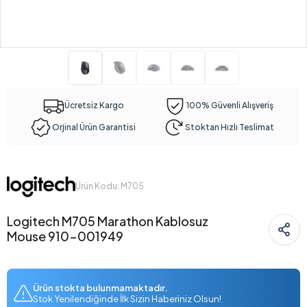
Ücretsiz Kargo
100% Güvenli Alışveriş
Orjinal Ürün Garantisi
Stoktan Hızlı Teslimat
Ürün Kodu: M705
Logitech M705 Marathon Kablosuz
Mouse 910-001949
Ürün stokta bulunmamaktadır.
Stok Yenilendiğinde İlk Sizin Haberiniz Olsun!