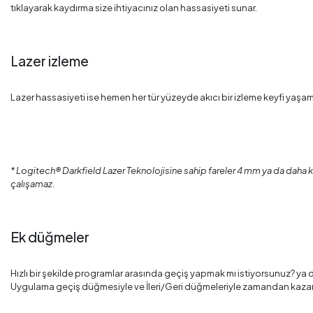
tıklayarak kaydırma size ihtiyacınız olan hassasiyeti sunar.
Lazer izleme
Lazer hassasiyeti ise hemen her tür yüzeyde akıcı bir izleme keyfi yaşam
* Logitech® Darkfield Lazer Teknolojisine sahip fareler 4 mm ya da daha kalı
çalışamaz.
Ek düğmeler
Hızlı bir şekilde programlar arasında geçiş yapmak mı istiyorsunuz? ya
Uygulama geçiş düğmesiyle ve İleri/Geri düğmeleriyle zamandan kazanı