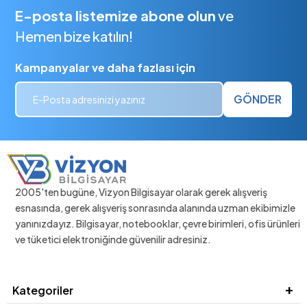
E-posta listemize abone olun
ve
Hemen bize katılın!
Kampanyalar ve daha fazlası için
GÖNDER
2005'ten bugüne, Vizyon Bilgisayar olarak gerek alışveriş
esnasında, gerek alışveriş sonrasında alanında uzman ekibimizle
yanınızdayız. Bilgisayar, notebooklar, çevre birimleri, ofis ürünleri
ve tüketici elektroniğinde güvenilir adresiniz.
Kategoriler