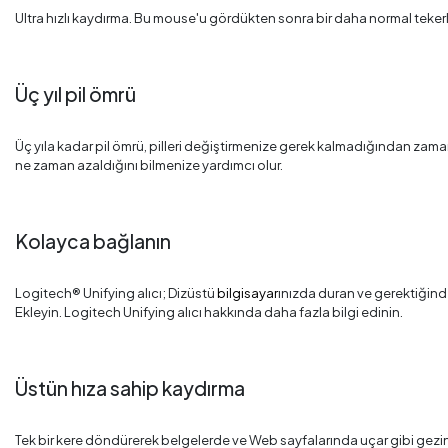
Ultra hızlı kaydırma. Bu mouse'u gördükten sonra bir daha normal teke
Üç yıl pil ömrü
Üç yıla kadar pil ömrü, pilleri değiştirmenize gerek kalmadığından zaman
ne zaman azaldığını bilmenize yardımcı olur.
Kolayca bağlanın
Logitech® Unifying alıcı; Dizüstü
bilgisayar
ınızda duran ve gerektiğinde
Ekleyin. Logitech Unifying alıcı hakkında daha fazla bilgi edinin.
Üstün hıza sahip kaydırma
Tek bir kere döndürerek belgelerde ve Web sayfalarında uçar gibi gezin