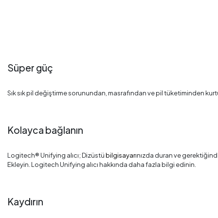
Süper güç
Sık sık pil değiştirme sorunundan, masrafından ve pil tüketiminden kurtu
Kolayca bağlanın
Logitech® Unifying alıcı; Dizüstü
bilgisayar
ınızda duran ve gerektiğinde
Ekleyin. Logitech Unifying alıcı hakkında daha fazla bilgi edinin.
Kaydırın