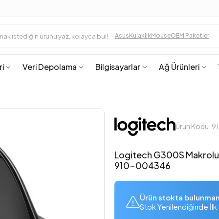
Asus
Kulaklık
Mouse
OEM Paketler
ri
Veri Depolama
Bilgisayarlar
Ağ Ürünleri
Ürün Kodu: 
Logitech G300S Makrolu
910-004346
Ürün stokta bulunma
Stok Yenilendiğinde İlk 