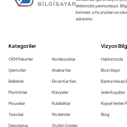
ekibimizle yanınızdayız. Bil
birimleri, ofis ürünleri ve tü
adresiniz.
Kategoriler
Vizyon Bil
OEM Paketler
Notebooklar
Hakkımızda
İşlemciler
Anakartlar
Bize Ulaşın
Bellekler
Ekran Kartları
Banka Hesap Bi
Monitörler
Klavyeler
İade Koşulları
Mouselar
Kulaklıklar
Kişisel Veriler 
Yazıcılar
Modemler
Blog
Depolama
Outlet Ürünler