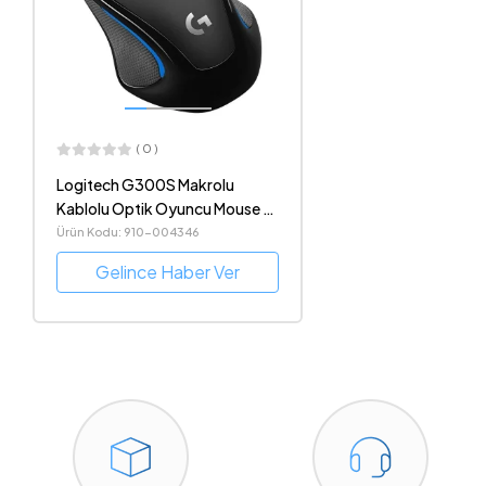
( 0 )
Logitech G300S Makrolu
Kablolu Optik Oyuncu Mouse -
910-004346
Ürün Kodu: 910-004346
Gelince Haber Ver