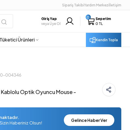
Sipariş Takibi
Yardım Merkezi
İletişim
0
Giriş Yap
Sepetim
veya Üye Ol
0 TL
Tüketici Ürünleri
Kendin Topla
910-004346
 Kablolu Optik Oyuncu Mouse -
maktadır.
Gelince Haber Ver
Sizin Haberiniz Olsun!