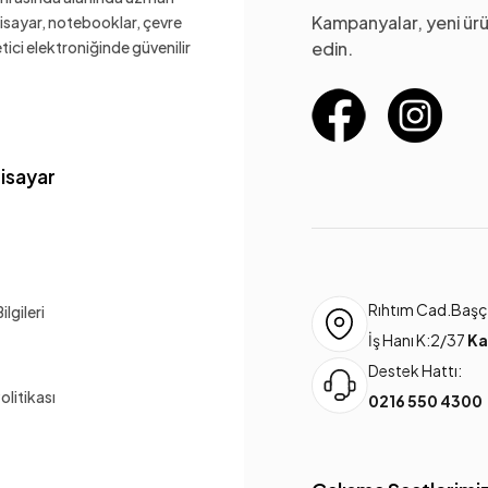
Kampanyalar, yeni ürü
gisayar, notebooklar, çevre
ketici elektroniğinde güvenilir
edin.
gisayar
Rıhtım Cad.Başça
lgileri
İş Hanı K:2/37
Ka
Destek Hattı:
Politikası
0216 550 4300