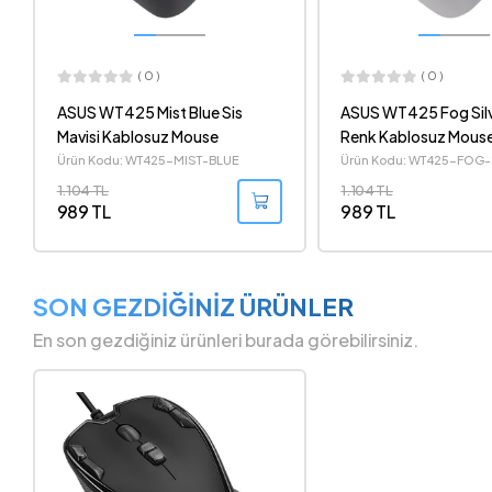
( 0 )
( 0 )
ASUS WT425 Fog Silver Gümüş
ASUS WT425 Matte 
Renk Kablosuz Mouse
Gri Kablosuz Mouse
Ürün Kodu: WT425-FOG-SILVER
Ürün Kodu: WT425-MATT
1.104 TL
1.104 TL
989 TL
989 TL
SON GEZDİĞİNİZ ÜRÜNLER
En son gezdiğiniz ürünleri burada görebilirsiniz.