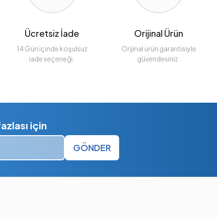
Ücretsiz İade
Orijinal Ürün
14 Gün içinde koşulsuz
Orijinal ürün garantisiyle
iade seçeneği.
güvendesiniz.
zlası için
GÖNDER