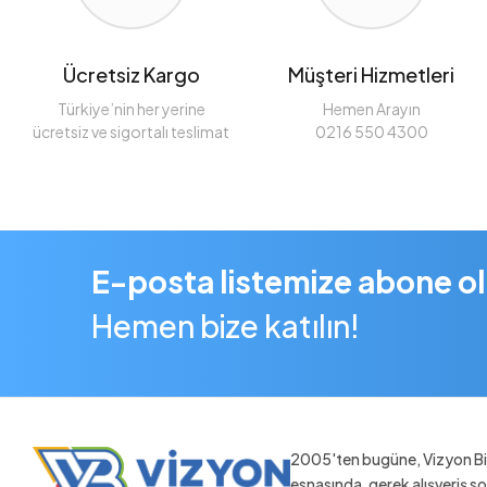
Ücretsiz Kargo
Müşteri Hizmetleri
Türkiye’nin her yerine
Hemen Arayın
ücretsiz ve sigortalı teslimat
0216 550 4300
E-posta listemize abone o
Hemen bize katılın!
2005'ten bugüne, Vizyon Bil
esnasında, gerek alışveriş 